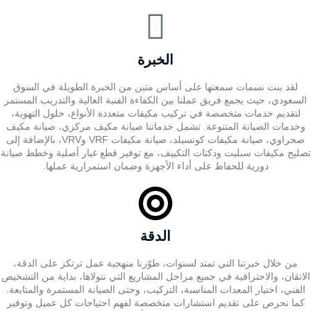
الخبرة
لقد بنت نسمات سمعتها على أساس متين من الخبرة الطويلة في السوق
السعودي، حيث يجمع فريق عملنا بين الكفاءة الفنية العالية والتدريب المستمر
لتقديم خدمات متخصصة في تركيب مكيفات متعددة الأنواع، حلول التهوية،
وخدمات الصيانة المتنوعة. تشمل خدماتنا صيانة مكيف مركزي، صيانة مكيف
صحراوي، صيانة مكيفات كونسيلد، صيانة مكيفات VRF وVRV، بالإضافة إلى
تصليح مكيفات سبليت ودكتات التكييف، مع توفير قطع غيار أصلية وخطط صيانة
دورية للحفاظ على أداء الأجهزة وضمان استمرارية عملها.
الدقة
من خلال خبرتنا التي تمتد لسنوات، طوّرنا منهجية عمل ترتكز على الدقة،
الاتقان، والاحترافية في جميع مراحل المشاريع التي نتولاها، بداية من التشخيص
الفني، اختيار المعدات المناسبة، التركيب، وحتى الصيانة المستمرة والمتابعة.
كما نحرص على تقديم استشارات متخصصة لفهم احتياجات كل عميل وتوفير