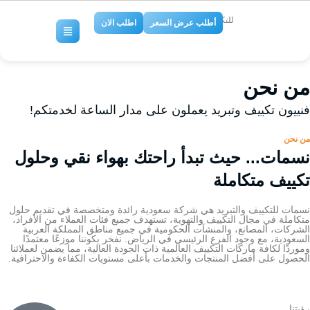
للتكييف والتبريد
أطلب عرض السعر
اطلب الان
من نحن
فنييون تكييف وتبريد يعملون على مدار الساعة لخدمتكم!
من نحن
نسمات... حيث تبدأ راحتك بهواء نقي وحلول
تكييف متكاملة
نسمات للتكييف والتبريد هي شركة سعودية رائدة ومتخصصة في تقديم حلول
متكاملة في مجال التكييف والتهوية، تستهدف جميع فئات العملاء من الأفراد،
الشركات، المصانع، والمنشآت الحكومية في جميع مناطق المملكة العربية
السعودية، مع وجود الفرع الرئيسي في الرياض. نفخر بكوننا موزعًا معتمدًا
وموردًا لكافة ماركات التكييف العالمية ذات الجودة العالية، مما يضمن لعملائنا
الحصول على أفضل المنتجات والخدمات بأعلى مستويات الكفاءة والاحترافية.
رؤيتنا