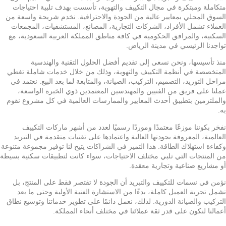
متكاملة ومبتكرة في مجال التكييف والتهوية، تأسست بهدف تلبية احتياجات
السوق المحلي بمعايير عالية من الجودة والاحترافية. نخدم شريحة واسعة من
العملاء تشمل الأفراد، الشركات التجارية، المصانع، المستشفيات، المجمعات
السكنية، والمرافق الحكومية في كافة مناطق المملكة العربية السعودية، مع
تواجدنا الرئيسي في مدينة الرياض.
منذ تأسيسها، ونحن نسعى إلى تقديم أفضل الحلول التقنية والهندسية
المتخصصة في أنظمة التكييف والتهوية، وذلك من خلال خدمات شاملة تغطي
مراحل التوريد، التصميم، التركيب، الصيانة، والمتابعة لما بعد البيع. نعتمد في
عملنا على فريق من الفنيين والمهندسين المعتمدين ذوي الخبرة الواسعة،
والملتزمين بتطبيق أحدث المعايير والممارسات العالمية في كل مشروع نقوم
به.
نفخر بكوننا موزعًا معتمدًا وموردًا رسميًا لعدد من أشهر ماركات التكييف
العالمية، المعروفة بجودتها العالية واعتمادها على تقنيات متقدمة في التبريد
وكفاءة استهلاك الطاقة. هذا التميز في الشراكات يتيح لنا توفير مجموعة متنوعة
من المنتجات التي تلبي مختلف الاحتياجات، سواء كانت لتطبيقات سكنية بسيطة
أو مشاريع صناعية وتجارية معقدة.
نؤمن في نسمات للتكييف والتبريد أن الجودة لا تقتصر فقط على المنتج، بل
تشمل تجربة العميل كاملة، بدءًا من الاستشارة الفنية الأولية وحتى ما بعد
التركيب والصيانة الدورية. لذلك، نعمل دائمًا على تطوير خدماتنا وتوسيع نطاق
أعمالنا لنكون على قدر ثقة عملائنا في مختلف أنحاء المملكة.