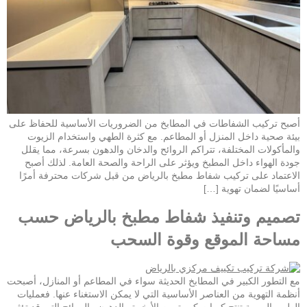
أصبح تركيب الشفاطات في المطابخ من الضروريات الأساسية للحفاظ على
بيئة صحية داخل المنزل أو المطاعم. مع كثرة الطهي واستخدام الزيوت
والمأكولات المختلفة، تتراكم الروائح والدخان والدهون بسرعة، مما يقلل
جودة الهواء داخل المطبخ ويؤثر على الراحة والصحة العامة. لذلك أصبح
الاعتماد على تركيب شفاط مطبخ بالرياض من قبل شركات محترفة أمرًا
أساسيًا لضمان تهوية […]
تصميم وتنفيذ شفاط مطبخ بالرياض حسب
مساحة الموقع وقوة السحب
مع التطور الكبير في المطابخ الحديثة سواء في المطاعم أو المنازل، أصبحت
أنظمة التهوية من العناصر الأساسية التي لا يمكن الاستغناء عنها. فعمليات
الطهي اليومية تنتج كميات كبيرة من الأبخرة والدهون والروائح التي قد تؤثر