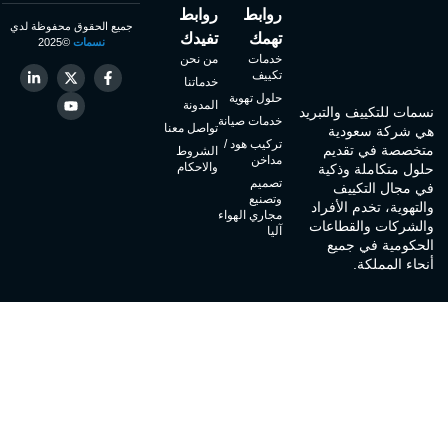
روابط
روابط
جميع الحقوق محفوظة لدي
تهمك
تفيدك
نسمات
©2025
خدمات
من نحن
تكييف
خدماتنا
حلول تهوية
المدونة
نسمات للتكييف والتبريد
خدمات صيانة
تواصل معنا
هي شركة سعودية
تركيب هود /
متخصصة في تقديم
الشروط
مداخن
والاحكام
حلول متكاملة وذكية
تصميم
في مجال التكييف
وتصنيع
والتهوية، تخدم الأفراد
مجاري الهواء
والشركات والقطاعات
آليا
الحكومية في جميع
أنحاء المملكة.