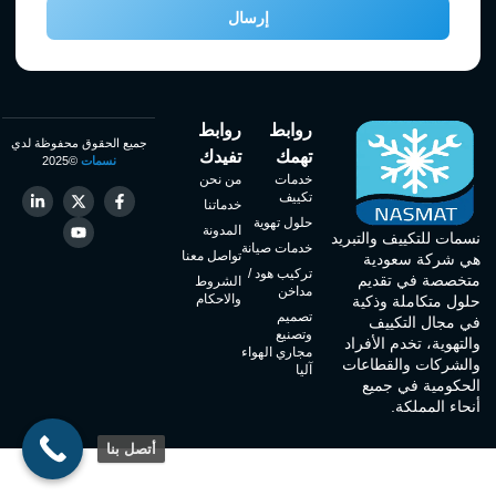
إرسال
روابط
روابط
جميع الحقوق محفوظة لدي
تهمك
تفيدك
نسمات
©2025
خدمات
من نحن
تكييف
خدماتنا
حلول تهوية
المدونة
نسمات للتكييف والتبريد
خدمات صيانة
تواصل معنا
هي شركة سعودية
تركيب هود /
متخصصة في تقديم
الشروط
مداخن
والاحكام
حلول متكاملة وذكية
تصميم
في مجال التكييف
وتصنيع
والتهوية، تخدم الأفراد
مجاري الهواء
والشركات والقطاعات
آليا
الحكومية في جميع
أنحاء المملكة.
أتصل بنا