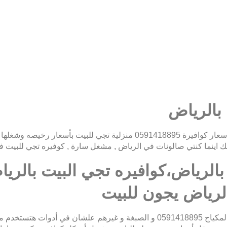
 بالرياض
 اينما كنتي صالونات في الرياض , مشغل سارة , كوفيره تجي للبيت 
بالرياض،كوافيره تجي البيت بالر
الرياض يجون للبيت
كوافيرة منزلية بالرياض أدوات حديثة تعقم بيها أدوات المكياج 0591418895 و الص