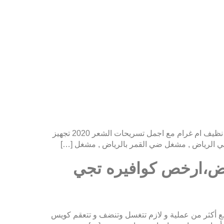
افضل كوافيره تجي للبيت بالرياض مع اجمل عروض الاسعار كوافيرة 0591418895 منزلية تجي للبيت بأسعار رخيصه وشغلها نظيف ام غرام مع اجمل تسريحات الشعر 2020 تجهيز
في الرياض , مشغل ضي القمر بالرياض , مشغل […]
ياض،ارخص كوافيره تجي
بغة و غيرهم علشان في أدوات هتستخدم مع أكثر من عملية و لازم تتغسل وتنضف و تتعقم كويس