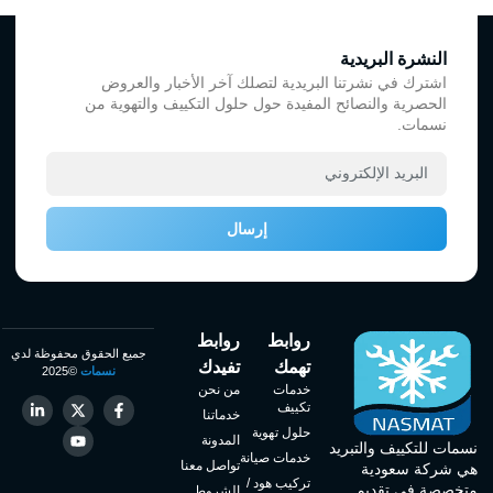
النشرة البريدية
اشترك في نشرتنا البريدية لتصلك آخر الأخبار والعروض
الحصرية والنصائح المفيدة حول حلول التكييف والتهوية من
نسمات.
إرسال
روابط
روابط
جميع الحقوق محفوظة لدي
تهمك
تفيدك
نسمات
©2025
خدمات
من نحن
تكييف
خدماتنا
حلول تهوية
المدونة
نسمات للتكييف والتبريد
خدمات صيانة
تواصل معنا
هي شركة سعودية
تركيب هود /
متخصصة في تقديم
الشروط