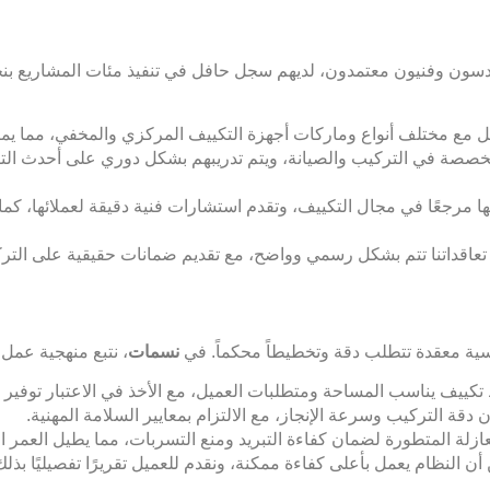
سون وفنيون معتمدون، لديهم سجل حافل في تنفيذ مئات المشاريع بنجاح 
مل مع مختلف أنواع وماركات أجهزة
التكييف المركزي
والمخفي، مما يم
صصة في التركيب والصيانة، ويتم تدريبهم بشكل دوري على أحدث التق
مرجعًا في مجال التكييف، وتقدم استشارات فنية دقيقة لعملائها، كما
تعاقداتنا تتم بشكل رسمي وواضح، مع تقديم ضمانات حقيقية على التركي
سية معقدة تتطلب دقة وتخطيطاً محكماً. في
نسمات
، نتبع منهجية عم
تكييف
يناسب المساحة ومتطلبات العميل، مع الأخذ في الاعتبار توفير ال
ة التركيب وسرعة الإنجاز، مع الالتزام بمعايير السلامة المهنية.
ازلة المتطورة لضمان كفاءة التبريد ومنع التسربات، مما يطيل العمر ا
أن النظام يعمل بأعلى كفاءة ممكنة، ونقدم للعميل تقريرًا تفصيليًا بذلك