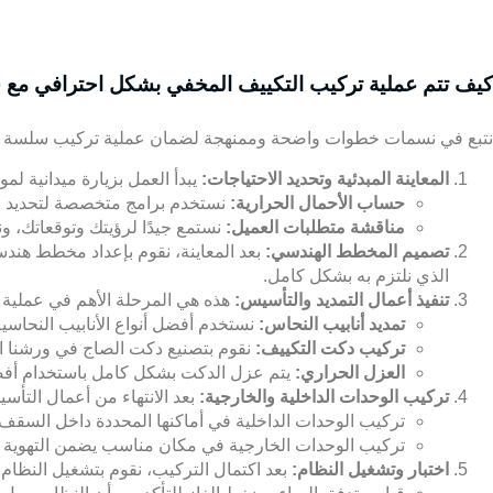
كيف تتم عملية تركيب التكييف المخفي بشكل احترافي مع
نتبع في نسمات خطوات واضحة وممنهجة لضمان عملية تركيب سلسة وناج
المعاينة المبدئية وتحديد الاحتياجات:
يبدأ العمل بزيارة ميدانية ل
حساب الأحمال الحرارية:
نستخدم برامج متخصصة لتحديد القد
مناقشة متطلبات العميل:
نستمع جيدًا لرؤيتك وتوقعاتك، ون
تصميم المخطط الهندسي:
بعد المعاينة، نقوم بإعداد مخطط ه
الذي نلتزم به بشكل كامل.
تنفيذ أعمال التمديد والتأسيس:
هذه هي المرحلة الأهم في عملية ا
تمديد أنابيب النحاس:
نستخدم أفضل أنواع الأنابيب النحاسي
تركيب دكت التكييف:
نقوم بتصنيع دكت الصاج في ورشنا ال
العزل الحراري:
يتم عزل الدكت بشكل كامل باستخدام أفضل ا
تركيب الوحدات الداخلية والخارجية:
بعد الانتهاء من أعمال التأس
تركيب الوحدات الداخلية في أماكنها المحددة داخل السقف 
تركيب الوحدات الخارجية في مكان مناسب يضمن التهوية الج
اختبار وتشغيل النظام:
بعد اكتمال التركيب، نقوم بتشغيل النظام