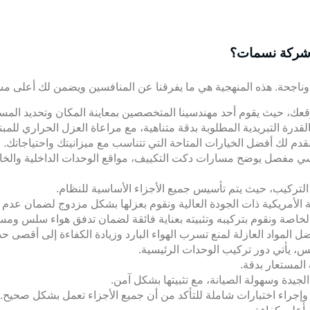
 شركة نسمات؟
حة. هذه المنهجية هي ما يفرقنا عن المنافسين ويضمن لك أعلى مستو
موقعك، حيث يقوم أحد مهندسينا المتخصصين بمعاينة المكان وتحديد المسا
رة التبريدية المطلوبة بدقة متناهية، مع مراعاة العزل الحراري للمب
قدم لك أفضل الخيارات المتاحة التي تتناسب مع ميزانيتك واحتياجاتك.
ندسي مفصل يوضح مسارات
دكت التكييف
، مواقع الوحدات الداخلية والخ
لتركيب، حيث يتم تأسيس جميع الأجزاء الأساسية للنظام.
ة الأمريكية ذات الجودة العالية ونقوم بعزلها بشكل مزدوج لضمان عدم
خاصة ونقوم بتركيبه وتثبيته بعناية فائقة لضمان تدفق هواء سلس ومس
لمواد العازلة لمنع تسرب الهواء البارد وزيادة الكفاءة إلى أقصى ح
يس، يأتي دور تركيب الوحدات الرئيسية.
المستعار بدقة.
يدة وسهولة الصيانة، مع تثبيتها بشكل آمن.
 وإجراء اختبارات شاملة للتأكد من أن جميع الأجزاء تعمل بشكل صحيح.