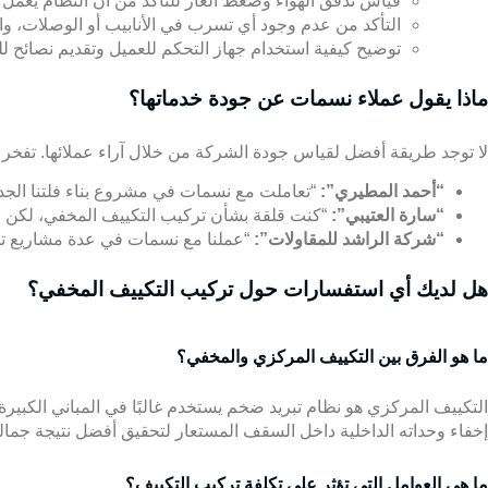
قياس تدفق الهواء وضغط الغاز للتأكد من أن النظام يعمل 
التأكد من عدم وجود أي تسرب في الأنابيب أو الوصلات، وا
توضيح كيفية استخدام جهاز التحكم للعميل وتقديم نصائح ل
ماذا يقول عملاء نسمات عن جودة خدماتها؟
لا توجد طريقة أفضل لقياس جودة الشركة من خلال آراء عملائها. تفخر شر
“أحمد المطيري”:
“تعاملت مع نسمات في مشروع بناء فلتنا الجديد
“سارة العتيبي”:
“كنت قلقة بشأن تركيب التكييف المخفي، لكن ف
“شركة الراشد للمقاولات”:
“عملنا مع نسمات في عدة مشاريع تجار
هل لديك أي استفسارات حول تركيب التكييف المخفي؟
ما هو الفرق بين التكييف المركزي والمخفي؟
التكييف المركزي هو نظام تبريد ضخم يستخدم غالبًا في المباني الكبير
إخفاء وحداته الداخلية داخل السقف المستعار لتحقيق أفضل نتيجة جمالي
ما هي العوامل التي تؤثر على تكلفة تركيب التكييف؟