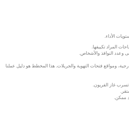
يات الأداء.
حات المراد تكييفها.
نى وعدد النوافذ والأشخاص.
ارجية، ومواقع فتحات التهوية والجريلات. هذا المخطط هو دليل عملنا
 تسرب غاز الفريون.
تقر.
د ممكن.