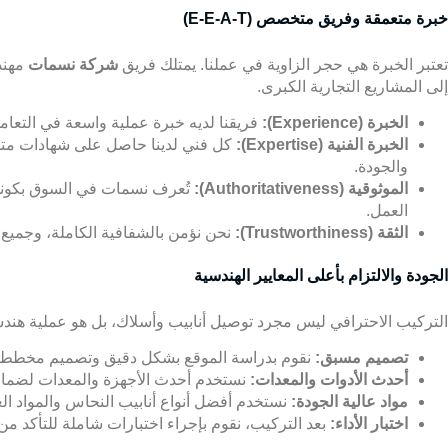
خبرة متعمقة وفريق متخصص (E-E-A-T)
تعتبر الخبرة هي حجر الزاوية في عملنا. يمتلك فريق
شركة نسمات
مهند
إلى المشاريع التجارية الكبرى.
الخبرة (Experience):
فريقنا لديه خبرة عملية واسعة في التعا
الخبرة الفنية (Expertise):
كل فني لدينا حاصل على شهادات متخ
والجودة.
الموثوقية (Authoritativeness):
تُعرف نسمات في السوق بكونها 
العمل.
الثقة (Trustworthiness):
نحن نؤمن بالشفافية الكاملة، وجميع 
الجودة والالتزام بأعلى المعايير الهندسية
التركيب الاحترافي ليس مجرد توصيل أنابيب وأسلاك، بل هو عملية هند
تصميم مسبق:
نقوم بدراسة الموقع بشكل دقيق وتصميم مخطط
أحدث الأدوات والمعدات:
نستخدم أحدث الأجهزة والمعدات لضمان دق
مواد عالية الجودة:
نستخدم أفضل أنواع أنابيب النحاس والمواد الع
اختبار الأداء:
بعد التركيب، نقوم بإجراء اختبارات شاملة للتأكد من 