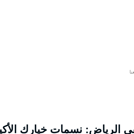
نا
لرياض: نسمات خيارك الأكيد ب