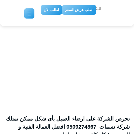
للتكييف والتبريد
أطلب عرض السعر
اطلب الان
ارخص شركة لياسه بجازان،مقاول
لياسه بجازان،شركة اعمال اللياسة
بجازان،شركات اللياسه في جازان
No Comments
تحرص الشركة على ارضاء العميل بأى شكل ممكن تمتلك
شركة نسمات 0509274867 افضل العمالة الفنية و