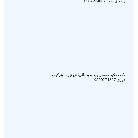
وأفضل سعر 0509274867
دكت مكيف صحراوي جديد بالرياض توريد وتركيب
فوري 0509274867