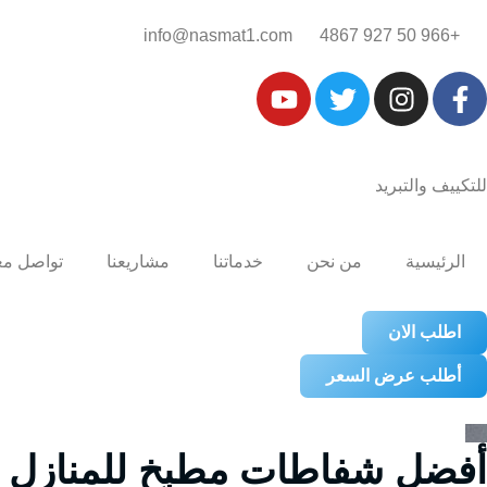
+966 50 927 4867‎‏
info@nasmat1.com
للتكييف والتبريد
الرئيسية
من نحن
خدماتنا
مشاريعنا
تواصل مع
اطلب الان
أطلب عرض السعر
أفضل شفاطات مطبخ للمنازل ب