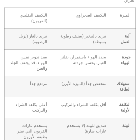
القرار:
الميزة
التكييف الصحراوي
التكييف التقليدي
(الفريون)
آلية
تبريد بالتبخير (يضيف رطوبة
تبريد بالغاز (يزيل
العمل
بسيطة)
الرطوبة)
جودة
يجدد الهواء باستمرار، يفلتر
يعيد تدوير نفس
الهواء
الغبار، يحسن جودته
الهواء، قد يجفف الجلد
والعين
استهلاك
منخفض جداً (الميزة الأبرز)
مرتفع جداً
الطاقة
التكلفة
أقل بكلفة الشراء والتركيب
أعلى بكلفة الشراء
الأولية
والتركيب
البيئة
صديق للبيئة (لا يستخدم
يستخدم غازات
غازات ضارة)
الفريون التي تضر
بطبقة الأوزون