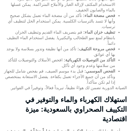
الاستخدام المكثف لإزالة الغبار والأملاح المتراكمة. يمكن غسلها
بالماء والصابون الخفيف.
فحص مضخة الماء:
تأكد من أن مضخة الماء تعمل بشكل صحيح
وأنها لا تتسد بالترسبات الكلسية. يمكن استخدام الخل لتنظيف أي
ترسبات.
تنظيف خزان الماء:
قم بتصريف الماء القديم وتنظيف الخزان
بانتظام لمنع نمو الطحالب والبكتيريا. يفضل استخدام الماء النظيف
دائماً.
فحص مروحة التكييف:
تأكد من أنها نظيفة وتدور بسلاسة ولا يوجد
بها أي عوائق.
التأكد من التوصيلات الكهربائية:
افحص الأسلاك والتوصيلات للتأكد
من سلامتها وعدم وجود أي تآكل.
الفحص الموسمي:
قبل بدء موسم الصيف، قم بفحص شامل للجهاز
وتأكد من أن جميع الأجزاء تعمل بكفاءة. يفضل الاستعانة بمتخصص
إذا لم تكن متأكداً.
الصيانة الدورية تضمن لك هواءً نظيفاً، تبريداً فعالاً، وتوفيراً في الفواتير.
استهلاك الكهرباء والماء والتوفير في
التكييف الصحراوي بالسعودية: ميزة
اقتصادية