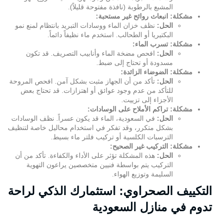
المشبع بالرطوبة (نافذة مفتوحة قليلاً).
مشكلة: انبعاث روائح غير مستحبة:
الحل:
نظف خزان الماء ووسادات التبريد بانتظام لمنع نمو
البكتيريا أو الطحالب. استخدم ماء نظيفاً دائماً.
مشكلة: تسرب الماء:
الحل:
افحص مضخة الماء وأنابيب التصريف. قد تكون
مسدودة أو تحتاج إلى ضبط.
مشكلة: الضوضاء الزائدة:
الحل:
تأكد من أن الجهاز مثبت بشكل آمن. افحص المروحة
للتأكد من عدم وجود عوائق أو اهتزازات. قد تحتاج بعض
الأجزاء إلى تزييت.
مشكلة: تراكم الأملاح على الوسادات:
الحل:
في السعودية، الماء قد يكون عسراً. نظف الوسادات
بشكل متكرر، وقد تفكر في استخدام محاليل خاصة لتنظيف
الترسبات الكلسية أو تركيب فلتر ماء بسيط.
مشكلة: التركيب غير الصحيح:
الحل:
هذه المشكلة تؤثر على الأداء والكفاءة. تأكد من أن
التركيب يتم بواسطة فنيين متخصصين يراعون التهوية
السليمة وتوزيع الهواء.
التكييف الصحراوي: استثمارك الذكي لراحة
تدوم في منازل السعودية