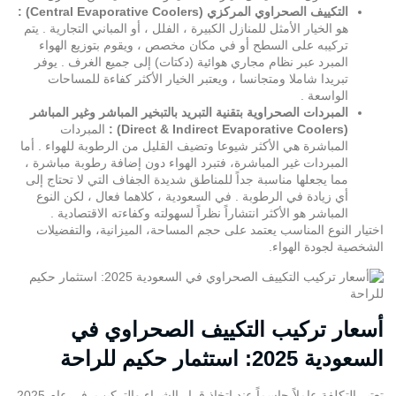
التكييف الصحراوي المركزي (Central Evaporative Coolers) :
هو الخيار الأمثل للمنازل الكبيرة ، الفلل ، أو المباني التجارية . يتم
تركيبه على السطح أو في مكان مخصص ، ويقوم بتوزيع الهواء
المبرد عبر نظام مجاري هوائية (دكتات) إلى جميع الغرف . يوفر
تبريدا شاملا ومتجانسا ، ويعتبر الخيار الأكثر كفاءة للمساحات
الواسعة .
المبردات الصحراوية بتقنية التبريد بالتبخير المباشر وغير المباشر
(Direct & Indirect Evaporative Coolers) :
المبردات
المباشرة هي الأكثر شيوعا وتضيف القليل من الرطوبة للهواء . أما
المبردات غير المباشرة، فتبرد الهواء دون إضافة رطوبة مباشرة ،
مما يجعلها مناسبة جداً للمناطق شديدة الجفاف التي لا تحتاج إلى
أي زيادة في الرطوبة . في السعودية ، كلاهما فعال ، لكن النوع
المباشر هو الأكثر انتشاراً نظراً لسهولته وكفاءته الاقتصادية .
اختيار النوع المناسب يعتمد على حجم المساحة، الميزانية، والتفضيلات
الشخصية لجودة الهواء.
أسعار تركيب التكييف الصحراوي في
السعودية 2025: استثمار حكيم للراحة
تعتبر التكلفة عاملاً حاسماً عند اتخاذ قرار الشراء والتركيب. في عام 2025،