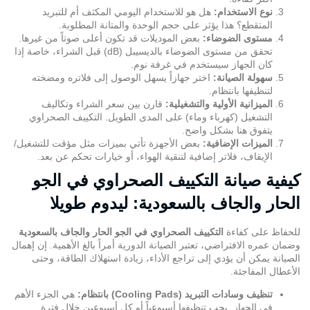
نوع الاستخدام:
هل هو للاستخدام اليومي المكثف أم للتبريد
المتقطع؟ هذا يؤثر على حجم الوحدة والمتانة المطلوبة.
مستوى الضوضاء:
بعض الموديلات قد تكون أعلى صوتاً من غيرها.
تحقق من مستوى الضوضاء بالديسيبل (dB) قبل الشراء، خاصة إذا
كان الجهاز سيستخدم في غرفة نوم.
سهولة الصيانة:
اختر جهازاً يسهل الوصول إلى فلاتره ومضخته
لتنظيفها بانتظام.
الميزانية الأولية والتشغيلية:
قارن بين سعر الشراء وتكاليف
التشغيل (كهرباء وماء) على المدى الطويل. التكييف الصحراوي
يتفوق هنا بشكل واضح.
الميزات الإضافية:
بعض الأجهزة تأتي بميزات مثل مؤقت للتشغيل/
الإيقاف، فلاتر إضافية لتنقية الهواء، أو خيارات تحكم عن بعد.
كيفية صيانة التكييف الصحراوي في الجو
الحار والجاف بالسعودية: ليدوم طويلا
للحفاظ على كفاءة
التكييف الصحراوي في الجو الحار والجاف بالسعودية
وضمان عمره الافتراضي، تعتبر الصيانة الدورية أمراً بالغ الأهمية. إن إهمال
الصيانة يمكن أن يؤدي إلى تراجع الأداء، زيادة استهلاك الطاقة، وحتى
الأعطال المفاجئة.
تنظيف وسادات التبريد (Cooling Pads) بانتظام:
هي الجزء الأهم
في الجهاز. يجب تنظيفها أسبوعياً أو كل أسبوعين خلال فترة