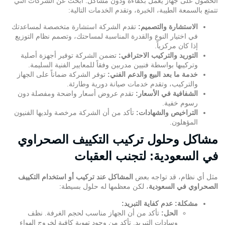
الحصول على جهاز يعمل بكفاءة ودون مشاكل. ابحث عن الشركات التي
تتمتع بالسمعة الطيبة، الخبرة، وتقدم الخدمات التالية:
الاستشارة والتصميم:
تقدم الشركة استشارة متخصصة لمساعدتك
في اختيار النوع والقدرة المناسبة لمساحتك، وتصمم نظام التوزيع
إذا كان مركزياً.
التوريد والتركيب الاحترافي:
تضمن الشركة توفير أجهزة أصلية
وتركيبها بواسطة فنيين مدربين وفقاً للمعايير الفنية السليمة.
خدمة ما بعد البيع والدعم الفني:
توفر الشركة ضماناً على الجهاز
والتركيب، وتقدم خدمات صيانة دورية وطارئة.
الشفافية في الأسعار:
تقدم عروض أسعار واضحة ومفصلة دون
رسوم خفية.
التراخيص والشهادات:
تأكد من أن الشركة مرخصة ولديها الفنيون
المؤهلون.
مشاكل وحلول تركيب التكييف الصحراوي
في السعودية: لتجنب العقبات
مثل أي نظام، قد تواجه بعض
المشاكل عند تركيب أو استخدام التكييف
الصحراوي في السعودية
، لكن معظمها له حلول بسيطة:
مشكلة: عدم كفاية التبريد:
الحل:
تأكد من أن الجهاز مناسب لحجم الغرفة. نظف
وسادات التبريد. تأكد من وجود تهوية كافية لخروج الهواء