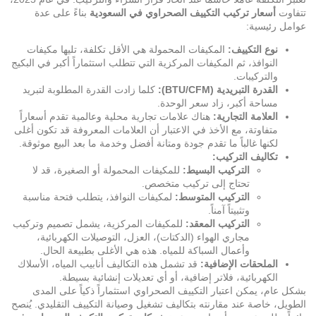
تتفاوت
أسعار تركيب التكييف الصحراوي في السعودية
بناءً على عدة
عوامل رئيسية:
نوع التكييف:
المكيفات المحمولة هي الأقل تكلفة، تليها مكيفات
النوافذ، ثم المكيفات المركزية التي تتطلب استثماراً أكبر في البكيج
والتركيبات.
القدرة التبريدية (BTU/CFM):
كلما زادت القدرة المطلوبة لتبريد
مساحة أكبر، زاد سعر الوحدة.
العلامة التجارية:
هناك علامات تجارية محلية وعالمية تقدم أسعاراً
متفاوتة، مع الأخذ في الاعتبار أن العلامات المعروفة قد تكون أغلى
لكنها غالباً ما تقدم جودة ومتانة أفضل وخدمة ما بعد البيع موثوقة.
تكاليف التركيب:
التركيب البسيط:
للمكيفات المحمولة أو الصغيرة، قد لا
تحتاج إلى تركيب متخصص.
التركيب المتوسط:
لمكيفات النوافذ، يتطلب فتحة مناسبة
وتثبيتاً آمناً.
التركيب المعقد:
للمكيفات المركزية، يشمل تصميم وتركيب
مجاري الهواء (الدكتات)، العزل، التوصيلات الكهربائية،
وأعمال السباكة للمياه. هذه هي الأغلى بطبيعة الحال.
الملحقات الإضافية:
قد تشمل هذه التكاليف أنابيب المياه، الأسلاك
الكهربائية، فلاتر إضافية، أو أي تعديلات إنشائية بسيطة.
بشكل عام، يمكن اعتبار التكييف الصحراوي استثماراً ذكياً على المدى
الطويل، خاصة عند مقارنته بتكاليف تشغيل وصيانة التكييف التقليدي. يُنصح