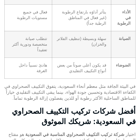
الأداء
يتأثر أداؤه بارتفاع الرطوبة
فعال في جميع
في
(غير فعال في المناطق
مستويات الرطوبة
الرطوبة
الرطبة جداً)
الصيانة
سهلة وبسيطة (تنظيف الفلاتر
تتطلب صيانة
والخزان)
متخصصة ودورية أكثر
تعقيداً
الضوضاء
قد يكون أعلى صوتاً من بعض
هادئ نسبياً داخل
أنواع التكييف التقليدي
الغرفة
في البيئة الجافة مثل معظم أنحاء السعودية، يتفوق التكييف الصحراوي في
الكفاءة الاقتصادية وتحسين جودة الهواء، بينما يبقى التكييف التقليدي خياراً
للمناطق الساحلية الأكثر رطوبة أو للذين يفضلون إزالة الرطوبة تماماً.
أفضل شركات تركيب التكييف الصحراوي
في السعودية: شريكك الموثوق
اختيار
شركة تركيب التكييف الصحراوي المناسبة في السعودية
هو مفتاح