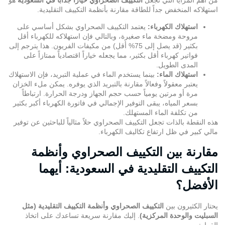
من أهم المزايا التي تجعل
التكييف الصحراوي خياراً جذاباً في السعودية
هو
استهلاكه المنخفض جداً للطاقة مقارنة بأنظمة التكييف التقليدية.
استهلاك الكهرباء:
يعتمد التكييف الصحراوي بشكل أساسي على
مروحة ومضخة ماء صغيرة، وبالتالي فإن استهلاكه للكهرباء أقل
بكثير (قد يصل إلى 75% أقل) من مكيفات الفريون. هذا يترجم إلى
فواتير كهرباء أقل بكثير، مما يجعله خياراً اقتصادياً ممتازاً على
المدى الطويل.
استهلاك الماء:
بينما يستخدم الماء في عملية التبريد، فإن الاستهلاك
يعتبر معقولاً وفعالاً مقارنة بالتبريد الذي يوفره. يمكن ملء الخزان
مرة أو مرتين يومياً حسب حجم الجهاز ودرجة الحرارة. ارتباطاً
بسعر المياه، يبقى التوفير الإجمالي في فاتورة الكهرباء أكبر بكثير
من تكلفة الماء المستهلك.
هذه النقطة بالذات تجعل التكييف الصحراوي حلاً مثالياً للباحثين عن توفير
مالي كبير في ظل ارتفاع تكاليف الكهرباء.
مقارنة بين التكييف الصحراوي وأنظمة
التكييف التقليدية في السعودية: أيهما
الأفضل؟
يحتار الكثيرون بين
التكييف الصحراوي وأنظمة التكييف التقليدية (مثل
السبليت والوحدة المركزية)
. إليك مقارنة سريعة تساعدك على اتخاذ