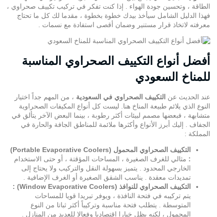
الطاقة ، وتحسين جودة الهواء . إذا كنت تفكر في تركيب تكييف صحراوي ،
فهذا الدليل الشامل سيأخذ بيدك خطوة بخطوة ، مقدما لك كل ما تحتاج
معرفته لاتخاذ قرار مستنير وضمان أقصى استفادة مع
نسمات
.
أفضل أنواع التكييف الصحراوي المناسبة
للمناخ السعودي
عند الحديث عن
التكييف الصحراوي في السعودية
، من المهم جداً اختيار
النوع الذي يلائم طبيعة المناخ هنا. ليست كل أنواع المكيفات الصحراوية
متشابهة ، فبعضها مصمم لبيئات أكثر رطوبة ، بينما البعض الآخر يتألق في
الجفاف . إليك أبرز الأنواع وأكثرها ملائمة للمناطق الجافة والحارة في
المملكة :
التكييف الصحراوي المحمول (Portable Evaporative Coolers)
:
مثالي للغرف الصغيرة ، المساحات المؤقتة ، أو حتى الاستخدام
الخارجي المحدود . يتميز بسهولة النقل والتركيب ولا يحتاج إلى
تمديدات معقدة . يناسب الشقق الصغيرة أو الغرف الإضافية .
التكييف الصحراوي للنوافذ (Window Evaporative Coolers) :
يتم تركيبه في فتحة النافذة ، ويوفر تبريدا قويا للمساحات
المتوسطة . يتطلب فتحة مناسبة وتركيباً أكثر ثباتا من النوع
المحمول ، لكنه يظل خيارا اقتصاديا وفعالا للعديد من المنازل .