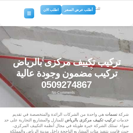
للتكييف والتبريد
أطلب عرض السعر
اطلب الان
تركيب تكييف مركزى بالرياض
تركيب مضمون وجودة عالية
0509274867
No Comments
شركة
نسمات
هي واحدة من الشركات الرائدة والمتخصصة في تقديم
خدمات
تركيب تكييف مركزى بالرياض
للمنازل والمشاريع التجارية على حد
سواء. تمتلك الشركة خبرة طويلة في مجال أنظمة التكييف المركزي،
حيث قامت بتنفيذ مئات المشاريع الناجحة داخل مدينة الرياض والمملكة