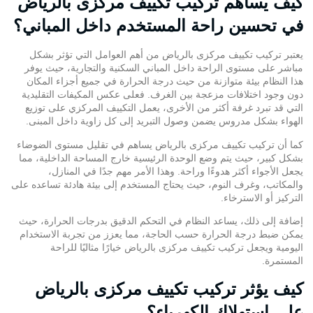
كيف يساهم تركيب تكييف مركزى بالرياض
في تحسين راحة المستخدم داخل المباني؟
يعتبر تركيب تكييف مركزى بالرياض من أهم العوامل التي تؤثر بشكل
مباشر على مستوى الراحة داخل المباني السكنية والتجارية، حيث يوفر
هذا النظام بيئة متوازنة من حيث درجة الحرارة في جميع أجزاء المكان
دون وجود اختلافات مزعجة بين الغرف. فعلى عكس المكيفات التقليدية
التي قد تبرد غرفة أكثر من الأخرى، يعمل التكييف المركزي على توزيع
الهواء بشكل مدروس يضمن وصول التبريد إلى كل زاوية داخل المبنى.
كما أن تركيب تكييف مركزى بالرياض يساهم في تقليل مستوى الضوضاء
بشكل كبير، حيث يتم وضع الوحدة الرئيسية خارج المساحة الداخلية، مما
يجعل الأجواء أكثر هدوءًا وراحة. وهذا الأمر مهم جدًا في المنازل،
والمكاتب، وغرف النوم، حيث يحتاج المستخدم إلى بيئة هادئة تساعده على
التركيز أو الاسترخاء.
إضافة إلى ذلك، يساعد النظام في التحكم الدقيق بدرجات الحرارة، حيث
يمكن ضبط درجة الحرارة حسب الحاجة، مما يعزز من تجربة الاستخدام
اليومية ويجعل تركيب تكييف مركزى بالرياض خيارًا مثاليًا للراحة
المستمرة.
كيف يؤثر تركيب تكييف مركزى بالرياض
على استهلاك الكهرباء؟