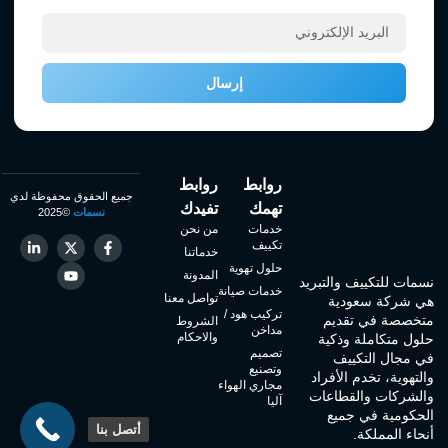
إرسال
روابط
روابط
جميع الحقوق محفوظة لدي
تهمك
تفيدك
نسمات
©2025
خدمات
من نحن
تكييف
خدماتنا
حلول تهوية
المدونة
نسمات للتكييف والتبريد
خدمات صيانة
تواصل معنا
هي شركة سعودية
تركيب هود /
متخصصة في تقديم
الشروط
مداخن
والاحكام
حلول متكاملة وذكية
تصميم
في مجال التكييف
وتصنيع
والتهوية، تخدم الأفراد
مجاري الهواء
والشركات والقطاعات
آليا
الحكومية في جميع
أتصل بنا
أنحاء المملكة.