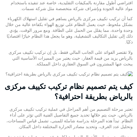
افتراضي أطول مقارنة بالمكيفات التقليدية، خاصة عند تنفيذه باستخدام
مواد عالية الجودة وبإشراف شركة متخصصة مثل شركة نسمات.
كما أن تركيب تكييف مركزى بالرياض يساهم في تقليل استهلاك الكهرباء
بشكل ملحوظ، حيث يعمل النظام على
توزيع الهواء
بكفاءة عالية من خلال
وحدة واحدة، مما يقلل من الحمل على الطاقة. ومع مرور الوقت، يؤدي
ذلك إلى تقليل التكاليف التشغيلية، وهو ما يجعل هذا النظام خيارًا اقتصاديًا
ذكيًا.
ولا تقتصر الفوائد على الجانب المالي فقط، بل إن تركيب تكييف مركزى
بالرياض يزيد من قيمة العقار، حيث يعتبر من المميزات الأساسية التي
يبحث عنها المشترون في السوق العقاري داخل المملكة.
كيف يتم تصميم نظام تركيب تكييف مركزى
بالرياض بطريقة احترافية؟
تعتبر مرحلة التصميم من أهم المراحل في عملية تركيب تكييف مركزى
بالرياض، حيث يتم خلالها تحديد جميع التفاصيل الفنية التي تؤثر على أداء
النظام. تبدأ هذه المرحلة بدراسة شاملة للمبنى، تشمل قياس المساحات،
وتحليل عدد الغرف، وتحديد مصادر الحرارة المختلفة داخل المكان.
بعد ذلك، يتم حساب الأحمال الحرارية لكل غرفة، وهي عملية دقيقة تهدف