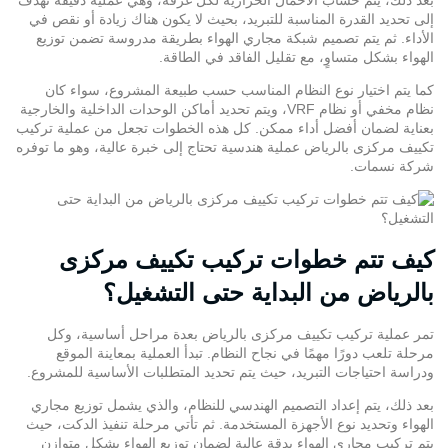
إلى تحديد القدرة المناسبة للتبريد، بحيث لا يكون هناك زيادة أو نقص في
الأداء. ثم يتم تصميم شبكة مجاري الهواء بطريقة مدروسة تضمن
توزيع
الهواء
بشكل متساوٍ، مع تقليل الفاقد في الطاقة.
كما يتم اختيار نوع النظام المناسب حسب طبيعة المشروع، سواء كان
نظام مخفي أو نظام VRF، ويتم تحديد أماكن
الوحدات الداخلية
والخارجية
بعناية لضمان أفضل أداء ممكن. كل هذه الخطوات تجعل من عملية تركيب
تكييف مركزى بالرياض عملية هندسية تحتاج إلى خبرة عالية، وهو ما توفره
شركة نسمات.
كيف تتم خطوات تركيب تكييف مركزى
بالرياض من البداية حتى التشغيل؟
تمر عملية تركيب تكييف مركزى بالرياض بعدة مراحل أساسية، وكل
مرحلة تلعب دورًا مهمًا في نجاح النظام. تبدأ العملية بمعاينة الموقع
ودراسة احتياجات التبريد، حيث يتم تحديد المتطلبات الأساسية للمشروع.
بعد ذلك، يتم إعداد التصميم الهندسي للنظام، والذي يشمل توزيع مجاري
الهواء وتحديد نوع الأجهزة المستخدمة. ثم تأتي مرحلة تنفيذ الدكت، حيث
يتم تركيب مجاري الهواء بدقة عالية لضمان توزيع الهواء بشكل متوازن