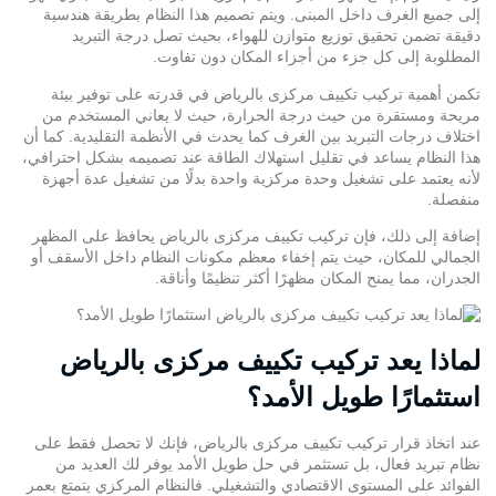
إلى جميع الغرف داخل المبنى. ويتم تصميم هذا النظام بطريقة هندسية
دقيقة تضمن تحقيق توزيع متوازن للهواء، بحيث تصل درجة التبريد
المطلوبة إلى كل جزء من أجزاء المكان دون تفاوت.
تكمن أهمية تركيب
تكييف مركزى بالرياض
في قدرته على توفير بيئة
مريحة ومستقرة من حيث درجة الحرارة، حيث لا يعاني المستخدم من
اختلاف درجات التبريد بين الغرف كما يحدث في الأنظمة التقليدية. كما أن
هذا النظام يساعد في تقليل استهلاك الطاقة عند تصميمه بشكل احترافي،
لأنه يعتمد على تشغيل وحدة مركزية واحدة بدلًا من تشغيل عدة أجهزة
منفصلة.
إضافة إلى ذلك، فإن تركيب تكييف مركزى بالرياض يحافظ على المظهر
الجمالي للمكان، حيث يتم إخفاء معظم مكونات النظام داخل الأسقف أو
الجدران، مما يمنح المكان مظهرًا أكثر تنظيمًا وأناقة.
لماذا يعد تركيب تكييف مركزى بالرياض
استثمارًا طويل الأمد؟
عند اتخاذ قرار تركيب تكييف مركزى بالرياض، فإنك لا تحصل فقط على
نظام تبريد فعال، بل تستثمر في حل طويل الأمد يوفر لك العديد من
الفوائد على المستوى الاقتصادي والتشغيلي. فالنظام المركزي يتمتع بعمر