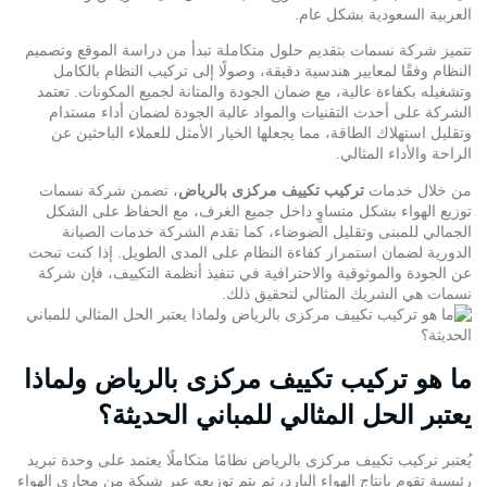
العربية السعودية بشكل عام.
تتميز شركة نسمات بتقديم حلول متكاملة تبدأ من دراسة الموقع وتصميم
النظام وفقًا لمعايير هندسية دقيقة، وصولًا إلى تركيب النظام بالكامل
وتشغيله بكفاءة عالية، مع ضمان الجودة والمتانة لجميع المكونات. تعتمد
الشركة على أحدث التقنيات والمواد عالية الجودة لضمان أداء مستدام
وتقليل استهلاك الطاقة، مما يجعلها الخيار الأمثل للعملاء الباحثين عن
الراحة والأداء المثالي.
من خلال خدمات
تركيب تكييف مركزى بالرياض
، تضمن شركة نسمات
توزيع الهواء بشكل متساوٍ داخل جميع الغرف، مع الحفاظ على الشكل
الجمالي للمبنى وتقليل الضوضاء، كما تقدم الشركة خدمات الصيانة
الدورية لضمان استمرار كفاءة النظام على المدى الطويل. إذا كنت تبحث
عن الجودة والموثوقية والاحترافية في تنفيذ أنظمة التكييف، فإن شركة
نسمات هي الشريك المثالي لتحقيق ذلك.
ما هو تركيب تكييف مركزى بالرياض ولماذا
يعتبر الحل المثالي للمباني الحديثة؟
يُعتبر تركيب تكييف مركزى بالرياض نظامًا متكاملًا يعتمد على وحدة تبريد
رئيسية تقوم بإنتاج الهواء البارد، ثم يتم توزيعه عبر شبكة من مجاري الهواء