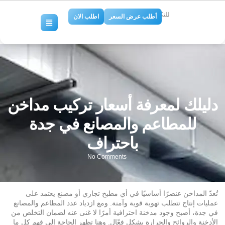
للتكييف والتبريد
أطلب عرض السعر
اطلب الان
دليلك لمعرفة أسعار تركيب مداخن
للمطاعم والمصانع في جدة
باحتراف
No Comments
تُعدّ المداخن عنصرًا أساسيًا في أي مطبخ تجاري أو مصنع يعتمد على
عمليات إنتاج تتطلب تهوية قوية وآمنة. ومع ازدياد عدد المطاعم والمصانع
في جدة، أصبح وجود مدخنة احترافية أمرًا لا غنى عنه لضمان التخلص من
الأدخنة والروائح والحرارة بشكل فعّال. وهنا تظهر الحاجة إلى فهم كل ما