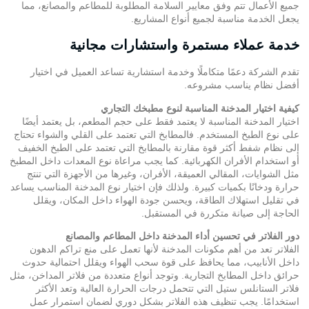
جميع الأعمال تتم وفق معايير السلامة المطلوبة للمطاعم والمصانع، مما
يجعل الخدمة مناسبة لجميع أنواع المشاريع.
خدمة عملاء مستمرة واستشارات مجانية
تقدم الشركة دعمًا متكاملًا وخدمة استشارية تساعد العميل في اختيار
أفضل نظام يناسب مشروعه.
كيفية اختيار المدخنة المناسبة لنوع مطبخك التجاري
اختيار المدخنة المناسبة لا يعتمد فقط على حجم المطعم، بل يعتمد أيضًا
على نوع الطبخ المستخدم. فالمطابخ التي تعتمد على القلي والشواء تحتاج
إلى نظام شفط أكثر قوة مقارنة بالمطابخ التي تعتمد على الطبخ الخفيف
أو استخدام الأفران الكهربائية. كما يجب مراعاة نوع المعدات داخل المطبخ
مثل الشوايات، المقالي العميقة، الأفران، وغيرها من الأجهزة التي تنتج
حرارة ودخانًا بكميات كبيرة. ولذلك فإن اختيار نوع المدخنة المناسب يساعد
في تقليل استهلاك الطاقة، ويحسن جودة الهواء داخل المكان، ويقلل
الحاجة إلى صيانة متكررة في المستقبل.
دور الفلاتر في تحسين أداء المدخنة داخل المطاعم والمصانع
الفلاتر تعد من أهم مكونات المدخنة لأنها تعمل على منع تراكم الدهون
داخل الأنابيب، مما يحافظ على قوة سحب الهواء ويقلل احتمالية حدوث
حرائق داخل المطابخ التجارية. وتوجد أنواع متعددة من فلاتر
المداخن
، مثل
فلاتر الستانلس ستيل التي تتحمل درجات الحرارة العالية وتعد الأكثر
استخدامًا. يجب تنظيف هذه الفلاتر بشكل دوري لضمان استمرار عمل