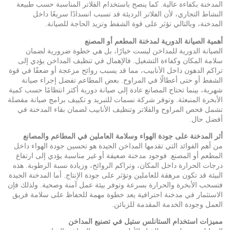
المدخنة بكفاءة عالية. كما ينصح باستخدام الفلاتر المناسبة حسب طبيعة
النشاط التجاري، لأن الفلاتر الرديئة قد تسبب انسدادًا سريعًا داخل
المدخنة، وبالتالي تؤثر على قوة الشفط وتزيد الحاجة للصيانة.
أهمية الصيانة الدورية لمدخنة المطعم أو المصنع
الصيانة الدورية للمداخن ليست خيارًا، بل هي خطوة ضرورية لضمان
سلامة المكان وكفاءة التشغيل. فالإهمال في تنظيف المداخن يؤدي إلى
تراكم الدهون داخل الأنابيب، مما قد يسبب روائح مزعجة أو ضعفًا في قوة
الشفط أو حتى أعطالًا في المراوح. بعض المطاعم تفضل إجراء صيانة
شهرية، بينما تحتاج المصانع عادة إلى صيانة دورية أكثر انتظامًا حسب كمية
الأبخرة المنبعثة. وتوفر شركة نسمات للتبريد و تكييف برامج صيانة مفصلة
تشمل فحص المراوح والفلاتر وتنظيف الأنابيب لضمان بقاء المدخنة في
أفضل حال.
أثر المدخنة على جودة الهواء وسلامة العاملين في المطاعم والمصانع
من أهم الفوائد التي تقدمها المداخن الجيدة هو تحسين جودة الهواء داخل
المطعم أو المصنع. فوجود مدخنة ضعيفة أو غير مناسبة يؤدي إلى ارتفاع
درجات الحرارة داخل المكان، وتراكم الروائح، وزيادة نسبة الرطوبة. هذه
البيئة قد تكون مرهقة للعاملين وتؤثر على جودة الإنتاج. أما المدخنة الجيدة
فتسحب الأبخرة والحرارة بسرعة وتوفر بيئة عمل آمنة وصحية. ولذلك فإن
الاستثمار في مدخنة احترافية يعد خطوة مهمة للحفاظ على سلامة فريق
العمل وجودة الخدمة المقدمة للزبائن.
مميزات استخدام الستانلس ستيل في تصنيع المداخن