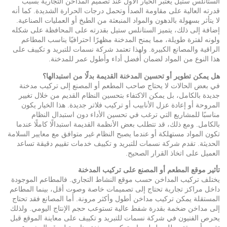
الستانلس ستيل يعتبر الخيار الأول عند تصميم
المداخن
التجارية بسبب
قدرته العالية على مقاومة الصدأ وتحمل درجات الحرارة الشديدة. كما أنه
لا يتأثر بسهولة بالدهون والمواد المنبعثة من الطبخ أو العمليات الصناعية.
إضافة إلى ذلك، يتميز الستانلس ستيل بقدرته على المحافظة على شكله
ولونه لفترة طويلة، مما يمنح المدخنة مظهرًا احترافيًا يناسب المطاعم
الراقية والمصانع الكبيرة. ولهذا تعتمد شركة نسمات للتبريد و تكييف على
هذا النوع من المواد لضمان أفضل أداء وأطول عمر للمدخنة.
هل يمكن تطوير أو تحسين المدخنة القديمة بدلًا من استبدالها؟
في بعض الحالات لا يحتاج صاحب المطعم أو المصنع إلى تركيب مدخنة
جديدة بالكامل، بل يمكن الاكتفاء بتحسين النظام القديم من خلال تغيير
المروحة أو إعادة عزل الأنابيب أو تركيب فلاتر جديدة. هذا الخيار يكون
مناسبًا للمشاريع التي ترغب في تحسين الأداء دون استبدال النظام
بالكامل. ومع ذلك، قد تتطلب بعض الأنظمة القديمة استبدالًا كاملًا عندما
تكون المواد مستهلكة أو عندما يصبح النظام غير متوافق مع معايير السلامة
الحديثة. تقدم شركة نسمات للتبريد و تكييف خدمات تقييم دقيقة تساعد
العميل على اتخاذ القرار الصحيح.
تأثير موقع المطعم أو المصنع على تركيب المدخنة
يختلف تركيب المداخن حسب موقع النشاط التجاري. فالمطاعم الموجودة
داخل مراكز تجارية تحتاج إلى تصميمات خاصة وصوت أقل، بينما المطاعم
المستقلة يمكن تركيب مداخن أطول وأكثر مرونة. أما المصانع فقد تحتاج
إلى
مداخن
ضخمة بقدرة شفط عالية تستوعب حجم الإنتاج اليومي. ولذلك
يحرص الفنيون في شركة نسمات للتبريد و تكييف على معاينة الموقع قبل