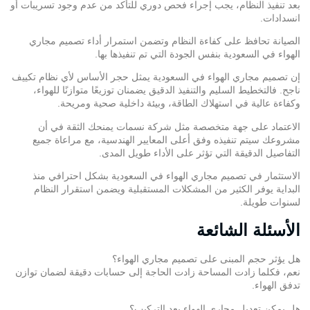
بعد تنفيذ النظام، يجب إجراء فحص دوري للتأكد من عدم وجود تسريبات أو
انسدادات.
الصيانة تحافظ على كفاءة النظام وتضمن استمرار أداء تصميم مجاري
الهواء في السعودية بنفس الجودة التي تم تنفيذها بها.
إن تصميم مجاري الهواء في السعودية يمثل حجر الأساس لأي نظام تكييف
ناجح. فالتخطيط السليم والتنفيذ الدقيق يضمنان توزيعًا متوازنًا للهواء،
وكفاءة عالية في استهلاك الطاقة، وبيئة داخلية صحية ومريحة.
الاعتماد على جهة متخصصة مثل شركة نسمات يمنحك الثقة في أن
مشروعك سيتم تنفيذه وفق أعلى المعايير الهندسية، مع مراعاة جميع
التفاصيل الدقيقة التي تؤثر على الأداء طويل المدى.
الاستثمار في تصميم مجاري الهواء في السعودية بشكل احترافي منذ
البداية يوفر الكثير من المشكلات المستقبلية ويضمن استقرار النظام
لسنوات طويلة.
الأسئلة الشائعة
هل يؤثر حجم المبنى على تصميم مجاري الهواء؟
نعم، فكلما زادت المساحة زادت الحاجة إلى حسابات دقيقة لضمان توازن
تدفق الهواء.
هل يمكن تعديل مجاري الهواء بعد التركيب؟