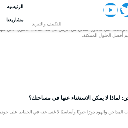
الرئيسية
مداخن، مقدمةً حلول تهوية متكاملة وعالية الجودة للمنازل، المطاعم، و
مشاريعنا
للتكييف والتبريد
 الواسعة التي تتجاوز عقدين من الزمن في هذا المجال الحيوي. نحن نفه
م أفضل الحلول الممكنة.
خن: لماذا لا يمكن الاستغناء عنها في مساحتك؟
 المداخن والهود دورًا حيويًا وأساسيًا لا غنى عنه في الحفاظ على جود