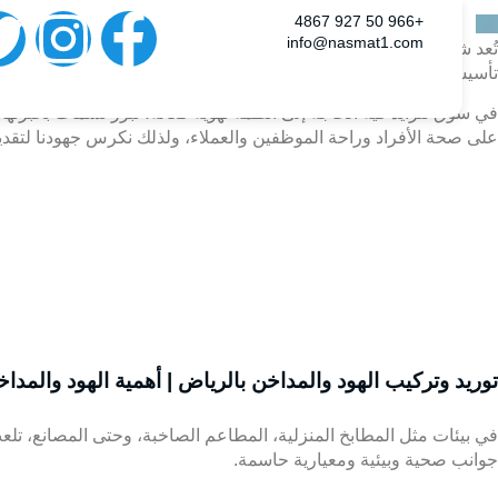
+966 50 927 4867‎‏
info@nasmat1.com
تُعد شركة نسمات الاسم البارز والرائد في مجال توريدوتركيب الهود وال
تأسيسها في عام 2005، رسخت نسمات مكانتها كشركة موثوقة تلتزم بتقديم منتجات مبتكرة وخدمة عملاء استثنائية، مما يضمن بيئة داخلية صحية، آمنة، ومريحة.
في سوق تتزايد فيه الحاجة إلى أنظمة تهوية فعالة، تبرز نسمات بخبرتها
على صحة الأفراد وراحة الموظفين والعملاء، ولذلك نكرس جهودنا لتقدي
توريد وتركيب الهود والمداخن بالرياض | أهمية الهود والمدا
في بيئات مثل
المطابخ المنزلية
، المطاعم الصاخبة، وحتى المصانع، تلعب
جوانب صحية وبيئية ومعيارية حاسمة.