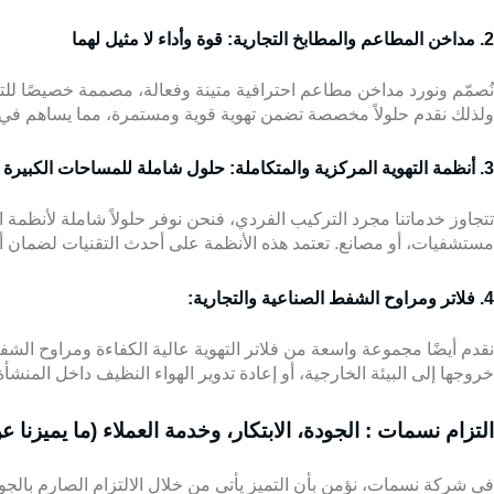
2. مداخن المطاعم والمطابخ التجارية: قوة وأداء لا مثيل لهما
نُصمّم ونورد مداخن مطاعم احترافية متينة وفعالة، مصممة خصيصًا للتعام
ولذلك نقدم حلولاً مخصصة تضمن تهوية قوية ومستمرة، مما يساهم في ب
3. أنظمة التهوية المركزية والمتكاملة: حلول شاملة للمساحات الكبيرة
تتجاوز خدماتنا مجرد التركيب الفردي، فنحن نوفر حلولاً شاملة لأنظمة
مستشفيات، أو مصانع. تعتمد هذه الأنظمة على أحدث التقنيات لضمان أقصى
4. فلاتر ومراوح الشفط الصناعية والتجارية:
نقدم أيضًا مجموعة واسعة من
فلاتر التهوية
عالية الكفاءة ومراوح الشفط 
خروجها إلى البيئة الخارجية، أو إعادة تدوير الهواء النظيف داخل المنشأة
التزام نسمات : الجودة، الابتكار، وخدمة العملاء (ما يميزنا 
في شركة نسمات، نؤمن بأن التميز يأتي من خلال الالتزام الصارم بالجودة