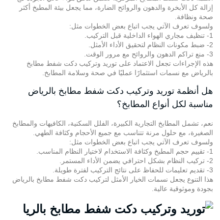
إزالة كل الأبخرة والدهون والروائح الضارة، مما يجعل بيئة المطبخ أكثر
صحة ونظافة.
ولسوف تعرف الآتي يجب اتباع بعض الخطوات مثل:
1- تنظيف مجاري الهواء الداخلية قبل التركيب.
2- ضبط مكونات النظام لتحقيق الأداء الأمثل.
3- منع تراكم الدهون والروائح مع مرور الوقت.
هذه الإجراءات تجعل الاعتماد على توريد وتركيب دكت شفط مطابخ
بالرياض مع نسمات استثمارًا عمليًا في صحة وسلامة المطابخ.
هل أنظمة توريد وتركيب دكت شفط مطابخ بالرياض
مناسبة لكل أنواع المطابخ؟
نعم، تشمل المطابخ التجارية الكبيرة، الفلل السكنية، الكافيهات والمطابخ
الصغيرة، مع حلول مرنة تتناسب مع جميع الأحجام وكثافة الطهي.
ولسوف تعرف الآتي يجب اتباع بعض الخطوات مثل:
1- تقييم حجم المطبخ وكثافة الاستخدام لاختيار النظام المناسب.
2- تركيب النظام بشكل احترافي يضمن الأداء المستمر.
3- تقديم تعليمات للحفاظ على نتائج التركيب لفترة طويلة.
هذا التنوع يجعل نسمات الخيار الأمثل لتركيب دكت شفط مطابخ بالرياض
بجودة وموثوقية عالية.