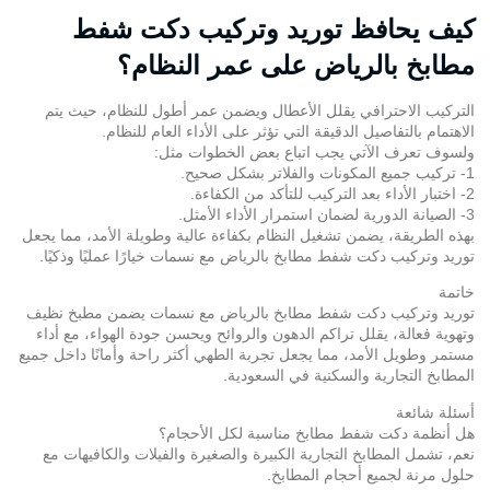
كيف يحافظ توريد وتركيب دكت شفط
مطابخ بالرياض على عمر النظام؟
التركيب الاحترافي يقلل الأعطال ويضمن عمر أطول للنظام، حيث يتم
الاهتمام بالتفاصيل الدقيقة التي تؤثر على الأداء العام للنظام.
ولسوف تعرف الآتي يجب اتباع بعض الخطوات مثل:
1- تركيب جميع المكونات والفلاتر بشكل صحيح.
2- اختبار الأداء بعد التركيب للتأكد من الكفاءة.
3- الصيانة الدورية لضمان استمرار الأداء الأمثل.
بهذه الطريقة، يضمن تشغيل النظام بكفاءة عالية وطويلة الأمد، مما يجعل
توريد وتركيب دكت شفط مطابخ بالرياض مع نسمات خيارًا عمليًا وذكيًا.
خاتمة
توريد وتركيب دكت شفط مطابخ بالرياض
مع نسمات يضمن مطبخ نظيف
وتهوية فعالة، يقلل تراكم الدهون والروائح ويحسن جودة الهواء، مع أداء
مستمر وطويل الأمد، مما يجعل تجربة الطهي أكثر راحة وأمانًا داخل جميع
المطابخ التجارية والسكنية في السعودية.
أسئلة شائعة
هل أنظمة دكت شفط مطابخ مناسبة لكل الأحجام؟
نعم، تشمل المطابخ التجارية الكبيرة والصغيرة والفيلات والكافيهات مع
حلول مرنة لجميع أحجام المطابخ.