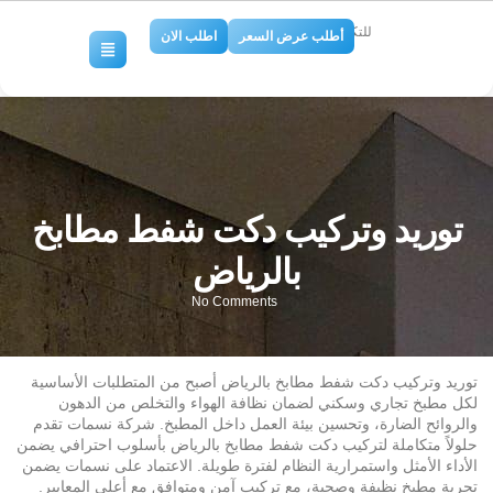
للتكييف والتبريد
أطلب عرض السعر
اطلب الان
توريد وتركيب دكت شفط مطابخ
بالرياض
No Comments
توريد وتركيب دكت شفط مطابخ بالرياض أصبح من المتطلبات الأساسية
لكل مطبخ تجاري وسكني لضمان نظافة الهواء والتخلص من الدهون
والروائح الضارة، وتحسين بيئة العمل داخل المطبخ. شركة نسمات تقدم
حلولاً متكاملة لتركيب دكت شفط مطابخ بالرياض بأسلوب احترافي يضمن
الأداء الأمثل واستمرارية النظام لفترة طويلة. الاعتماد على نسمات يضمن
تجربة مطبخ نظيفة وصحية، مع تركيب آمن ومتوافق مع أعلى المعايير.