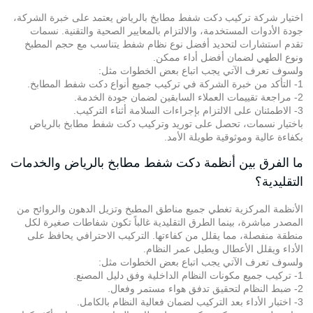
اختيار شركة تركيب دكت شفط مطابخ بالرياض يعتمد على خبرة الشركة،
جودة الأدوات المستخدمة، والالتزام بالمعايير الصحية والتقنية. نسمات
تقدم استشارات لتحديد أفضل نوع نظام شفط يتناسب مع حجم المطبخ
ونوع الطهي لضمان أفضل أداء ممكن.
ولسوف تعرف الآتي يجب اتباع بعض الخطوات مثل:
1- التأكد من خبرة الشركة في تركيب جميع أنواع دكت شفط المطابخ.
2- مراجعة تقييمات العملاء السابقين لضمان جودة الخدمة.
3- الاطمئنان على الالتزام بإجراءات السلامة أثناء التركيب.
باختيار نسمات، تحصل على
توريد وتركيب دكت شفط مطابخ
بالرياض
بكفاءة عالية وموثوقية طويلة الأمد.
ما الفرق بين أنظمة دكت شفط مطابخ بالرياض والخدمات
التقليدية؟
الأنظمة المركزية تغطي جميع مناطق المطبخ وتزيل الدهون والروائح من
المصدر مباشرة، بينما الطرق التقليدية غالباً تكون شفاطات صغيرة لكل
منطقة منفصلة، مما يقلل من كفاءتها. التركيب الاحترافي يحافظ على
الأداء ويقلل الأعطال ويطيل عمر النظام.
ولسوف تعرف الآتي يجب اتباع بعض الخطوات مثل:
1- تركيب جميع مكونات النظام الداخلية وفق دليل المصنع.
2- ضبط النظام لتحقيق تدفق هواء مستمر وفعال.
3- اختبار الأداء بعد التركيب لضمان فعالية النظام بالكامل.