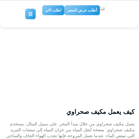
للتكييف والتبريد
أطلب عرض السعر
اطلب الان
توريد وتركيب وصيانة دكت تكييف
صحراوي بالرياض
No Comments
كيف يعمل مكيف صحراوي
يعمل مكيف صحراوي من خلال مبدأ التبخر. على سبيل المثال، يستخدم
مكيف صحراوي مضخة لنقل المياه من خزان المياه إلى منصات التبريد
التي تمتص الماء. عندما تعمل المروحة فإنها تجذب الهواء الجاف والساخن