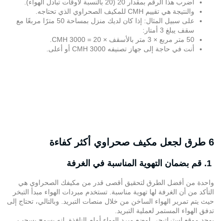
اضرب هذا الرقم بمقدار 20 (20 بالنسبة لأوقات تبادل الهواء).
والنتيجة هي تقييم CMH للمكيف الصحراوي الذي تحتاجه.
على سبيل المثال: إذا كان لديك منزل بمساحة 50 مترًا مربعًا مع
سقف يبلغ 3 أمتار:
50 متر مربع × 3 متر بالأسقف × 20 = 3000 CMH.
أنت في حاجة إلى جهاز تصنيفه 3000 CMH أو أعلى.
6 طرق لجعل مكيف صحراوي أكثر كفاءة
1. قم بضمان التهوية المناسبة في الغرفة
واحدة من أفضل الطرق لتحقيق أقصى قدر من مكيفك الصحراوي هي
التأكد من أن الغرفة لها تهوية مناسبة. تستخدم مبردات الهواء مبدأ التبخر
حيث يتم تمرير الهواء الساخن من خلال منصات التبريد. وبالتالي، تحتاج إلى
تدفق الهواء المستمر لعملية التبريد.
يوجد موقع إستراتيجي لوضع مبرد الهواء أمام النافذة. إنه يسمح بسحب