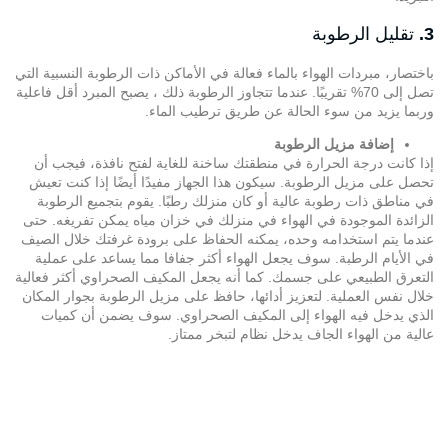
3.
تقليل الرطوبة
باختصار، مبردات الهواء بالماء فعالة في الأماكن ذات الرطوبة النسبية التي
تصل إلى 70% تقريبًا. عندما تتجاوز الرطوبة ذلك ، يصبح المبرد أقل فاعلية
وربما يزيد من سوء الحالة عن طريق ترطيب الماء.
إضافة مزيل الرطوبة
إذا كانت درجة الحرارة في منطقتك ساخنة للغاية لفتح نافذة، فيجب أن
تحصل على مزيل الرطوبة. سيكون هذا الجهاز مفيدًا أيضًا إذا كنت تعيش
في مناطق ذات رطوبة عالية أو كان منزلك رطبًا. يقوم بتجميع الرطوبة
الزائدة الموجودة في الهواء في منزلك في خزان مياه يمكن تفريغه. حتى
عندما يتم استخدامه وحده، يمكنه الحفاظ على برودة غرفتك خلال الصيف
في الأيام الرطبة. سوف يجعل الهواء أكثر جفافا مما يساعد على عملية
التعرق الطبيعي على جسمك. كما أنه يجعل المكيف الصحراوي أكثر فعالية
خلال نفس العملية. لتعزيز أدائها، حافظ على مزيل الرطوبة بجوار المكان
الذي يدخل فيه الهواء إلى المكيف الصحراوي. سوف يضمن أن كميات
عالية من الهواء الجاف يدخل نظام لتبخر ممتاز.