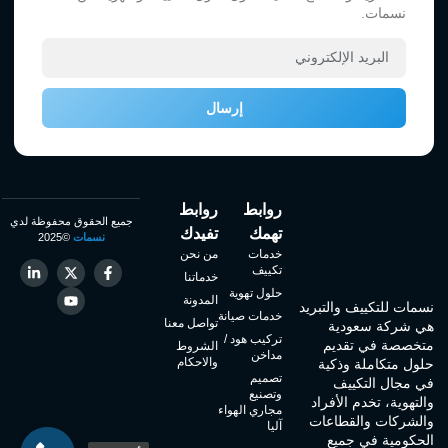
نسمات.
إرسال
روابط
روابط
جميع الحقوق محفوظة لدي
تهمك
تفيدك
نسمات
©2025
خدمات
من نحن
تكييف
خدماتنا
حلول تهوية
المدونة
نسمات للتكييف والتبريد
خدمات صيانة
تواصل معنا
هي شركة سعودية
تركيب هود /
متخصصة في تقديم
الشروط
مداخن
والاحكام
حلول متكاملة وذكية
تصميم
في مجال التكييف
وتصنيع
والتهوية، تخدم الأفراد
مجاري الهواء
والشركات والقطاعات
آليا
الحكومية في جميع