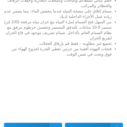
حجم مثالي للمطاعم والباحات والمحلات التجارية وحفلات الزفاف
والحظائر والمرائب.
صمام إغلاق على مضخة المياه عندما ينخفض الماء، مما يضمن عدم
زيادة عمل الأجزاء الداخلية لديك.
من السهل فتح الصمام لملء المياه مع خزان مياه مرفقة (100 لتر)
تستمر 8-10 ساعات. للتدفق المستمر وتتضمن خرطوم مرفق مع
نظام الصمام العائم بالداخل. صمام تصريف موجود في قاع الخزان
لتفريغ الخزان.
تجميع غير مطلوبة – فقط قم بإرفاق العجلات.
فتحات التهوئه أفقية من جزئين تعطي القدرة لخروج الهواء من
فوق وتحت في نفس الوقت.