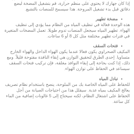
إذا كان جهازك لا يحتوي على منظم حرارة، قم بتشغيل المضخة لبضع
دقائق قبل بدء تشغيل المروحة. هذا سيسمح للمنصات بالتشبع.
مضخة تطهير
هذه الوحدة فعالة في تنظيف المياه من النظام مما يؤدي إلى تنظيف
الهواء. تطهير المياه سيجعل المنصات تدوم طويلا. تعمل المضخات المتغيرة
في فترات تطهير مختلفة مثل كل 8 أو 6 ساعات.
فتحات السقف
المكيف الصحراوي يكون فعالا عندما يكون الهواء الداخل والهواء الخارج
متساويا. إحدى الطرق لتحقيق التوازن هي إبقاء النافذة مفتوحة قليلاً. ومع
ذلك، إذا كنت بحاجة إلى إبقاء النوافذ مغلقة، فإن تركيب فتحات السقف
سيساعد في الحفاظ على توازن الهواء.
تبادل المياه
للحفاظ على المياه الخاصة بك من الملوحة، ينصح باستخدام نظام تصريف
يعالج المكيف بمياه عذبة. سيقلل هذا من احتياجات الصيانة من أجل
الحفاظ على اشتغال النظام، لكنه سيحتاج إلى 5 غالونات إضافية من الماء
كل ساعة.