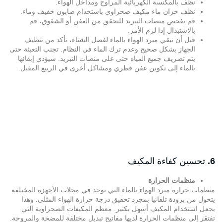
نظف بالمكنسة الكهربائية المراوح ومداخل الهواء.
نظف خزان ماء مكيف صحراوي باستخدام صابون خفيف وماء.
قم بفحص منصات التبريد للتحقق من العفن أو الشقوق، قم
بالاستبدال إذا لزم الأمر.
قبل أن تبقي مبرد الهواء بالماء لفصل الشتاء، تأكد من تنظيف
الجهاز بشكل صحيح وعدم ترك الماء في النظام. تجنب التعبئة حتى
يتم تصريف جميع المياه حتى على منصات التبريد. سيؤدي إبقائها
بالماء إلى تكوين عفن فطري ومشاكل أخرى في الربيع المقبل.
6.
تحسين كفاءة المكيف
منظمات الحرارة
منظمات حرارة مبرد الهواء بالماء التي توجد في محلات الأجهزة المختلفة
يتحول من برودة تلقائيا بمجرد تحقيق درجة حرارة الهواء المثلى. وهذا
يجعل استخدام المكيف أسهل بكثير. معظم المكيفات الصحراوية التي
تفتقر إلى منظمات الحرارة لديها مفاتيح تبديل مختلفة للمضخة والمروحة.