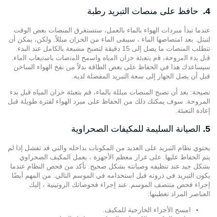
4.
حافظ على منصات التبريد رطبة
عندما تبدأ مبردات الهواء بالماء بالعمل، ستستغرق المنصات بعض الوقت
لتبتل. بعد امتصاصها الماء ، سيبقى الماء من الخزان مبللاً. ولكن، يمكن أن
تتطلب المنصات ما يصل إلى 15 دقيقة لتصبح مشبعة بالكامل عند البدء.
ﻗﺑل ﺑدء اﻟﻣروﺣﺔ، ﻗم ﺑﺗﻌﺑﺋﺔ ﺧزان اﻟﻣﯾﺎه واﺳﻣﺢ ﻟﻟﻣﻧﺻﺎت ﺑﺎﺳﺗﯾﻌﺎب اﻟﻣﺎء.
سيساعدك هذا في الحفاظ على بعض الطاقة بدلاً من نفخ الهواء الساخن
قبل أن يصل الجهاز إلى سعة التبريد المفضلة لديه.
نصيحة: بعد أن تصبح المنصات مبللة بالماء، قم بتعبئة خزان المياه قبل بدء
المروحة. سوف يمكنك ذلك من الحفاظ على مبرد الهواء لفترة طويلة قبل
إعادة التعبئة.
5.
الصيانة السليمة للمكيفات الصحراوية
يحتوي نظام التبريد على العديد من المكونات بداخله والتي قد تفشل إذا لم
يتم الحفاظ عليها. على غرار معظم الأجهزة ، يعمل المكيف الصحراوي
بشكل جيد عند تنظيفه وصيانته بشكل صحيح. تأكد من فحص النظام عندما
يكون التبريد في ذروته قبل استخدامه في الموسم التالي. من المهم أيضًا
إجراء فحص منتصف الموسم. عند إجراء فحوصاتك الروتينية ، إليك
العناصر المراد تغطيتها:
امسح الأجزاء الخارجية للمكيف.