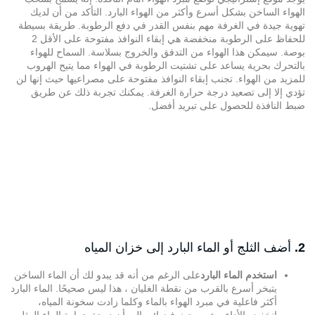
الهواء الساخن بشكل أسرع وأكثر من الهواء البارد. التأكد من أن لديك
تهوية جيدة في الغرفة مهم بنفس القدر في دفع الرطوبة. طريقة بسيطة
للحفاظ على الرطوبة منخفضة هي إبقاء النوافذ مفتوحة على الأقل 2
بوصة. سيمكن هذا الهواء من التدفق والخروج بسلاسة. السماح للهواء
بالتحرك بحرية يساعد على تشتيت الرطوبة في الهواء مما يتيح الهروب
للمزيد من الهواء. تجنب إبقاء النوافذ مفتوحة على مصراعيها حيث إنها لن
تؤدي إلا إلى تصعيد درجة حرارة الغرفة. يمكنك تجربة ذلك عن طريق
ضبط النافذة للحصول على تبريد أفضل.
2.
أضف الثلج أو الماء البارد إلى خزان المياه
استخدم الماء البارد
على الرغم من أنه قد يبدو لك أن الماء الساخن
يتبخر أسرع بالقرب من نقطة الغليان ، هذا ليس صحيحًا. الماء البارد
أكثر فاعلية في مبرد الهواء بالماء وكلما زادت سخونة المياه،
انخفض الأداء. يشير بحث فيزيائي إلى أن درجة حرارة الماء المثلى