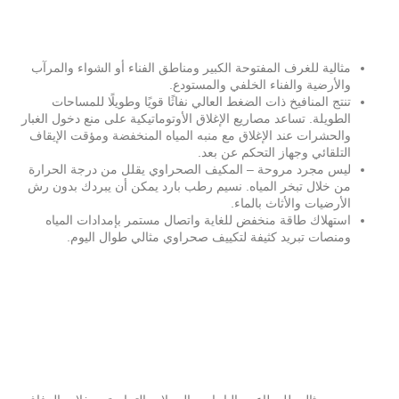
مثالية للغرف المفتوحة الكبير ومناطق الفناء أو الشواء والمرآب
والأرضية والفناء الخلفي والمستودع.
تنتج المنافيخ ذات الضغط العالي نفاثًا قويًا وطويلًا للمساحات
الطويلة. تساعد مصاريع الإغلاق الأوتوماتيكية على منع دخول الغبار
والحشرات عند الإغلاق مع منبه المياه المنخفضة ومؤقت الإيقاف
التلقائي وجهاز التحكم عن بعد.
ليس مجرد مروحة – المكيف الصحراوي يقلل من درجة الحرارة
من خلال تبخر المياه. نسيم رطب بارد يمكن أن يبردك بدون رش
الأرضيات والأثاث بالماء.
استهلاك طاقة منخفض للغاية واتصال مستمر بإمدادات المياه
ومنصات تبريد كثيفة لتكييف صحراوي مثالي طوال اليوم.