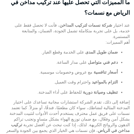
ما المميزات التي تحصل عليها عند تركيب مداخن في
الرياض مع نسمات؟
عند اختيار
شركة نسمات لتركيب المداخن
، فأنت لا تحصل فقط على
خدمة، بل على تجربة متكاملة تشمل الجودة، الضمان، والمتابعة
المستمرة.
أهم المميزات:
ضمان طويل المدى
على الخدمة وقطع الغيار.
دعم فني متواصل
على مدار الساعة.
أسعار تنافسية
مع عروض وخصومات موسمية.
التزام بالمواعيد
واحترام وقت العميل.
تنظيف وصيانة دورية
للحفاظ على أداء المدخنة.
إضافة إلى ذلك، تقدم الشركة استشارات مجانية تساعدك على اختيار
المدخنة المثالية لنشاطك، سواء كان مطعمًا، فندقًا، أو منزلاً. كما تعتمد
نسمات على فريق عمل محترف يستخدم أحدث الأدوات لتثبيت المدخنة
بشكل آمن وفعّال، مع ضمان توزيع الهواء بشكل متساوٍ وتجنب تراكم
الدهون والروائح الكريهة. لذلك، إذا كنت تبحث عن أفضل تجربة
تركيب
مداخن في الرياض
، فإن نسمات هي الخيار الذي يجمع بين الجودة والسعر