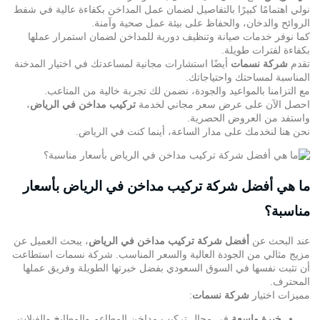
نولي اهتمامًا كبيرًا بالتفاصيل لضمان عمل المداخن بكفاءة عالية في شفط
الروائح والدخان، والحفاظ على بيئة عمل صحية وآمنة.
كما نوفر خدمات صيانة وتنظيف دورية للمداخن لضمان استمرار عملها
بكفاءة لفترات طويلة.
تقدم
شركة نسمات
أيضًا استشارات مجانية لمساعدتك في اختيار المدخنة
المناسبة لمساحتك واحتياجاتك.
مع التزامنا بالمواعيد والجودة، نضمن لك تجربة خالية من المتاعب.
احصل الآن على عرض سعر مجاني لخدمة
تركيب مداخن في الرياض
،
واستفد من العروض الحصرية.
نحن هنا لنخدمك على مدار الساعة، أينما كنت في الرياض.
ما هي أفضل شركة تركيب مداخن في الرياض بأسعار
مناسبة؟
عند البحث عن
أفضل شركة تركيب مداخن في الرياض
، يبحث العميل عن
مزيج مثالي من الجودة العالية والسعر المناسب. شركة نسمات استطاعت
أن تثبت نفسها في السوق السعودي بفضل خبرتها الطويلة وفريق عملها
المحترف.
مميزات اختيار
شركة نسمات
:
خبرة واسعة
في
مجال
تركيب مداخن المطاعم والمطابخ والفيلات.