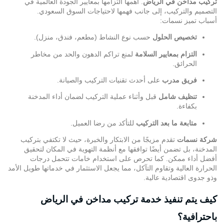
تركيب مداخن في الرياض
. أهمها التزامها بمعايير الجودة العالمية في
التصميم والتركيب، إلى جانب فهمها لاحتياجات السوق السعودي.
أسباب تميز نسمات:
تخصيص الحلول
حسب نوع النشاط (مطعم، فندق، منزل).
التزام بمعايير السلامة
لمنع تراكم الدهون والحد من مخاطر
الحرائق.
فريق مدرب
على أحدث تقنيات التركيب والصيانة.
تنظيف شامل
قبل وأثناء عملية التركيب لضمان أداء المدخنة
بكفاءة.
متابعة ما بعد التركيب
للتأكد من رضا العميل.
شركة نسمات
تقدم مزيجًا من الابتكار والخبرة، حيث لا تكتفي بتركيب
المدخنة، بل تضمن أيضًا توافقها مع أنظمة التهوية في المكان لتحقيق
أفضل أداء ممكن. كما تحرص على استخدام خامات تتحمل درجات
الحرارة العالية وتقاوم التآكل، مما يجعل الاستثمار في خدماتها طويل الأمد
وذو جدوى اقتصادية عالية.
كيف يتم تنفيذ خدمة تركيب مداخن في الرياض
باحترافية؟