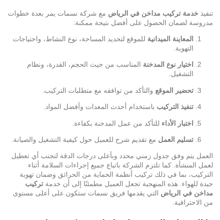
تنفيذ
خدمة
تركيب مداخن في الرياض
مع شركة نسمات يمر بعدة خطوات
مدروسة لضمان الحصول على أفضل نتيجة ممكنة:
المعاينة الميدانية
للموقع لتحديد المساحة، نوع النشاط، واحتياجات
التهوية.
اختيار نوع المدخنة
المناسب من حيث الحجم، القدرة، ونظام
التشغيل.
تحضير الموقع
والتأكد من توافقه مع متطلبات التركيب.
تنفيذ التركيب
باستخدام أحدث المعدات وأفضل المواد.
اختبار الأداء
للتأكد من عمل المدخنة بكفاءة.
تسليم العمل
مع تقديم شرح للعميل حول كيفية التشغيل والصيانة.
العمل يتم وفق جدول زمني محدد وبأعلى درجات الدقة لتجنب أي تعطيل
لعمل المنشأة. كما تلتزم الشركة باتباع جميع إجراءات السلامة أثناء
التركيب، بما في ذلك تركيب أنظمة الحماية من الحرائق وضمان تهوية
جيدة للهواء. هذه المنهجية تجعل العميل مطمئنًا إلى أن خدمة
تركيب
مداخن في الرياض
التي يقدمها فريق نسمات ستكون على أعلى مستوى
من الاحترافية.