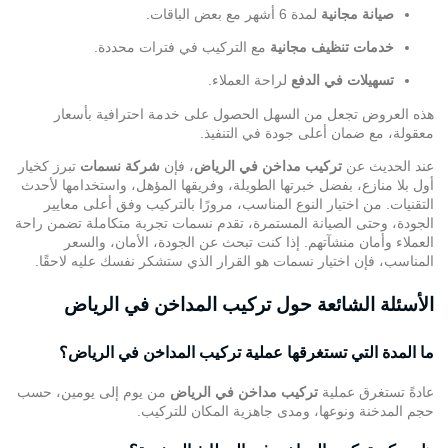
صيانة مجانية
لمدة 6 أشهر مع بعض الباقات.
خدمات تنظيف مجانية
مع التركيب في فترات محددة.
تسهيلات في الدفع
لراحة العملاء.
هذه العروض تجعل من السهل الحصول على خدمة احترافية بأسعار
معقولة، مع ضمان أعلى جودة في التنفيذ.
عند الحديث عن
تركيب مداخن في الرياض
، فإن
شركة نسمات
تبرز كخيار
أول بلا منازع، بفضل خبرتها الطويلة، وفريقها المؤهل، واستخدامها لأحدث
التقنيات. من اختيار النوع المناسب، مرورًا بالتركيب وفق أعلى معايير
الجودة، وحتى الصيانة المستمرة، تقدم نسمات تجربة متكاملة تضمن راحة
العملاء وأمان منشآتهم. إذا كنت تبحث عن الجودة، الأمان، والسعر
المناسب، فإن اختيار نسمات هو القرار الذي ستشكر نفسك عليه لاحقًا.
الأسئلة الشائعة حول تركيب المداخن في الرياض
ما المدة التي تستغرقها عملية تركيب المداخن في الرياض؟
عادةً تستغرق عملية
تركيب مداخن في الرياض
من يوم إلى يومين، حسب
حجم المدخنة ونوعها، ومدى جاهزية المكان للتركيب.