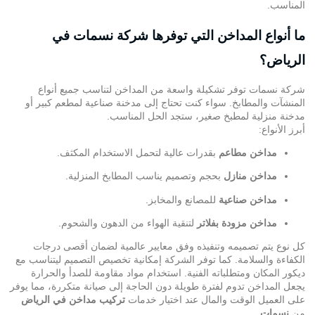
المناسب.
ما أنواع المداخن التي توفرها شركة نسمات في
الرياض؟
شركة نسمات توفر تشكيلة واسعة من المداخن لتناسب جميع أنواع
المنشآت والمطابخ. سواء كنت تحتاج إلى مدخنة صناعية لمطعم كبير أو
مدخنة منزلية لمطبخ صغير، ستجد الحل المناسب.
أبرز الأنواع:
مداخن مطاعم
بقدرات عالية لتحمل الاستخدام المكثف.
مداخن منازل
بحجم وتصميم يناسب المطابخ المنزلية.
مداخن صناعية
للمصانع والمخابز.
مداخن مزودة بفلاتر
لتنقية الهواء من الدهون والشحوم.
كل نوع يتم تصميمه وتنفيذه وفق معايير عالمية لضمان أقصى درجات
الكفاءة والسلامة. كما توفر الشركة إمكانية تخصيص التصميم ليتناسب مع
ديكور المكان ومتطلباته الفنية. استخدام مواد مقاومة للصدأ والحرارة
يجعل المداخن تدوم لفترة طويلة دون الحاجة إلى صيانة متكررة، مما يوفر
على العميل الوقت والمال عند اختيار خدمات
تركيب مداخن في الرياض
من
نسمات
.