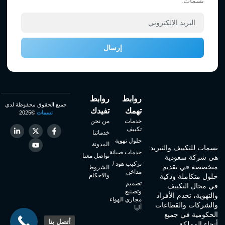
نسمات.
إرسال
روابط
روابط
جميع الحقوق محفوظة لدي
تهمك
تفيدك
نسمات
©2025
خدمات
من نحن
تكييف
خدماتنا
حلول تهوية
المدونة
نسمات للتكييف والتبريد
خدمات صيانة
تواصل معنا
هي شركة سعودية
تركيب هود /
متخصصة في تقديم
الشروط
مداخن
والاحكام
حلول متكاملة وذكية
تصميم
في مجال التكييف
وتصنيع
والتهوية، تخدم الأفراد
مجاري الهواء
والشركات والقطاعات
آليا
الحكومية في جميع
أتصل بنا
أنحاء المملكة.