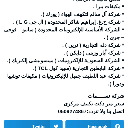
* مكيفات بترا .
* شركة آل سالم لتكييف الهواء ( يورك ).
* شركة ح.غ. إبراهيم شاكر المحدودة ( ال جى L G ) .
* الشركة الأساسية للإلكترونيات المحدودة ( سانيو – فوجى
– جري ) .
* شركة دله التجارية ( ترين ) .
* شركة أبار وزينى ( دايكن ) .
* الشركة السعودية للإلكترونيات ( ميتسوبيشى إلكتريك ).
* شركة البابطين التجارية (سبيد كول TCL ).
* شركة عبد اللطيف جميل للإليكترونيات ( مكيفات توشيبا
ودورا ).
شركة نســـــمات
سعر متر دكت تكييف مركزى
اتصل بنا ولا تتردد:0509274867
Twitter
Facebook