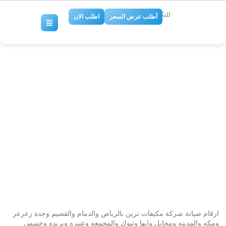
للتكييف والتبريد
أطلب عرض السعر
اطلب الان
رقم صيانة شركة ترين للتكييف
بالرياض وجدة والقصيم وابها ومكه
والمدينه ومحايل وعرعر وتبوك
والدمام
No Comments
ارقام صيانة شركة مكيفات ترين بالرياض والدمام والقصيم وجدة زعرعر
ومكه والمدينه ومحايل وابها وتبوك والمجمعه وعنيزه وبريده وخميس