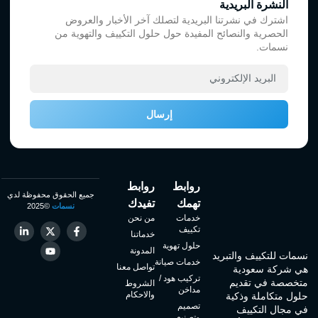
النشرة البريدية
اشترك في نشرتنا البريدية لتصلك آخر الأخبار والعروض
الحصرية والنصائح المفيدة حول حلول التكييف والتهوية من
نسمات.
إرسال
روابط
روابط
جميع الحقوق محفوظة لدي
تهمك
تفيدك
نسمات
©2025
خدمات
من نحن
تكييف
خدماتنا
حلول تهوية
المدونة
نسمات للتكييف والتبريد
خدمات صيانة
تواصل معنا
هي شركة سعودية
تركيب هود /
متخصصة في تقديم
الشروط
مداخن
والاحكام
حلول متكاملة وذكية
تصميم
في مجال التكييف
وتصنيع