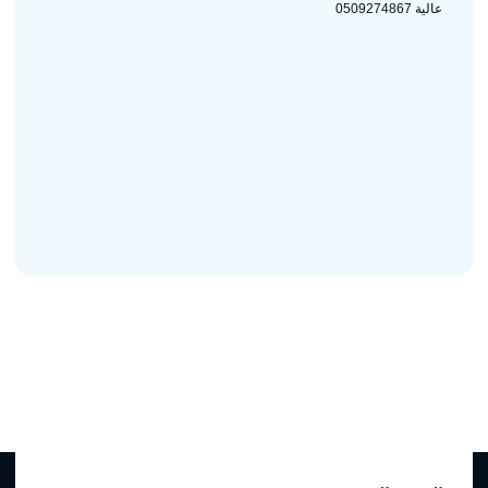
عالية 0509274867