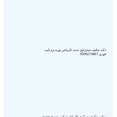
دكت مكيف صحراوي جديد بالرياض توريد وتركيب
فوري 0509274867
تركيب تكييف مركزي بالرياض تركيب سريع وجودة