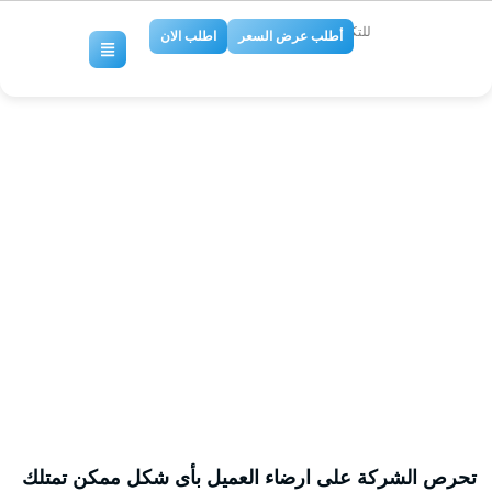
للتكييف والتبريد
أطلب عرض السعر
اطلب الان
رقم مقاول اعمال لياسة
بالرياض0509274867 شركة
لياسة بالرياض،شركات اللياسة
بالرياض،معلم لياسة بالرياض
No Comments
تحرص الشركة على ارضاء العميل بأى شكل ممكن تمتلك