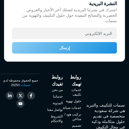
النشرة البريدية
اشترك في نشرتنا البريدية لتصلك آخر الأخبار والعروض
الحصرية والنصائح المفيدة حول حلول التكييف والتهوية من
نسمات.
إرسال
روابط
روابط
جميع الحقوق محفوظة لدي
تهمك
تفيدك
نسمات
©2025
خدمات
من نحن
تكييف
خدماتنا
حلول تهوية
المدونة
نسمات للتكييف والتبريد
خدمات صيانة
تواصل معنا
هي شركة سعودية
تركيب هود /
متخصصة في تقديم
الشروط
مداخن
والاحكام
حلول متكاملة وذكية
تصميم
في مجال التكييف