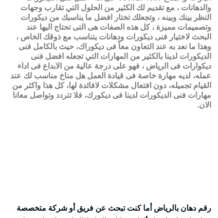
والدهانات ، مع تقديم لك الكثير من الحلول التي تقارب وجهات
النظر بينك وبينه ، وتجعلك تختار افضل ما يناسبك من ديكورات
وتصميمات مميزة ، كل هذه الصفات هى التى تحتاج اليها عند
البحث لاختيار فنى ديكورات ودهانات يتناسب مع ذوقك الخاص ،
وهذا ما نعد به عند التعاون معاً فى ديكوراك، حيث بالكامل فنى
الديكورات لدينا بالكثير من المهارات التي تجعله افضل فنى
ديكوارات فى الرياض ، فهو على درجة عالية من الابداع فى اداء
عمله، لديه مهارة خاصة فى قيادة العمل هل مناخ مناسب لك عند
القيام تجميله، دون افتعال مشكلات لافائدة لها، كل هذا واكثر من
مهارات فنى الديكورات لدينا فى ديكورك، فلا تتردد وتواصل معانا
الان.
رقم دهان بالرياض أما كنت تبحث عن فريق أو شركة متخصصة