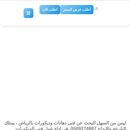
للتكييف والتبريد
أطلب عرض السعر
اطلب الان
شركات دهانات وديكور بالرياض
0509274867 – شركة دهانات في
الرياض,ارخص شركة دهانات
بالرياض,دهان رخيص بالرياض
No Comments
ليس من السهل البحث عن فنى دهانات وديكورات بالرياض ، يمتلك
البارعة والابداع 0509274867 فى اداء عمل فنى الديكورات