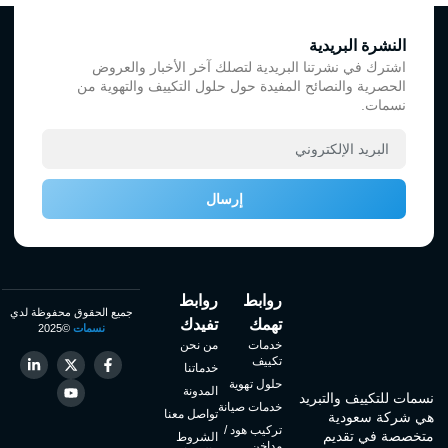
النشرة البريدية
اشترك في نشرتنا البريدية لتصلك آخر الأخبار والعروض
الحصرية والنصائح المفيدة حول حلول التكييف والتهوية من
نسمات.
إرسال
روابط
روابط
جميع الحقوق محفوظة لدي
تهمك
تفيدك
نسمات
©2025
خدمات
من نحن
تكييف
خدماتنا
حلول تهوية
المدونة
نسمات للتكييف والتبريد
خدمات صيانة
تواصل معنا
هي شركة سعودية
تركيب هود /
متخصصة في تقديم
الشروط
مداخن