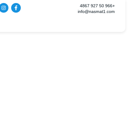
+966 50 927 4867‎‏
info@nasmat1.com
شركة اعمال ت