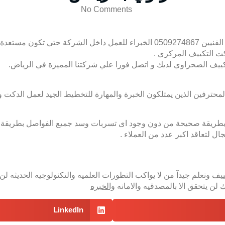
No Comments
باعلي الامكانيات .
كت التكييف المركزي .
ف الصحراوي لديك و اتصل فورا علي شركتنا المميزة في الرياض.
ين الذين يمتلكون الخبرة والمهارة للتخطيط الجيد لعمل الدكت وتصن
كت بطريقة صحيحة من دون وجود اى تسربات وسد جميع الفواصل بطريقة 
ل لتعاقد اكبر عدد من العملاء .
كييف ونعلم جيدآ من لا يواكب التطورات العلميه والتكنولوجيه الحديث
لن يتحقق الا بالمصدقيه والامانه
والخبره
LinkedIn