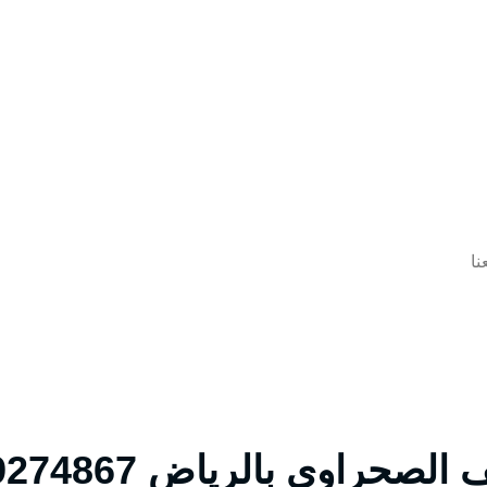
نا
راوي بالرياض 0509274867