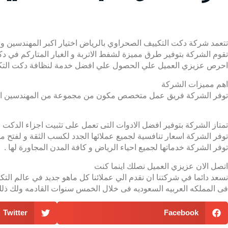
تتعمد شركة دكت التكييف الصحراوي بالرياض اختيار اكبر المهندسين و الفنيين 0509274867 الخبراء للعمل داخل الشركة حتي تكون مستعدة لتوفير افضل خدمات الصيانة و التصليح 
تقوم الشركة بتوفير طرق مميزة لشفط الاتربة و الغبار المتاركم في د
احرص عزيزي العميل علي الحصول علي افضل خدمة لنظافة دكت التكيي
اهم مميزات الشركة
توفر الشركة فريق عمل متخصص مكون من مجموعة من المهندسين المحترف
تمتاز الشركة بتوفير افضل الادوات التى تعمل على تثبيت اجزاء الد
توفر الشركة اسعار تنافسية لجميع عملائها الجدد لكسب الثقة و لفتح مجا
توفر الشركة خدماتها لجميع احياء الرياض و كافة المدن المجاورة لها .
اتصل الان عزيزي العميل نصلك اينما كنت
نسعد دائما في شركتنا ان نقدم الي عملائنا كل ماهو جديد في عالم الت
فى المملكه العربيه السعوديه فى خلال الخمس سنوات القادمه ولك ذلك 
Twitter
Facebook