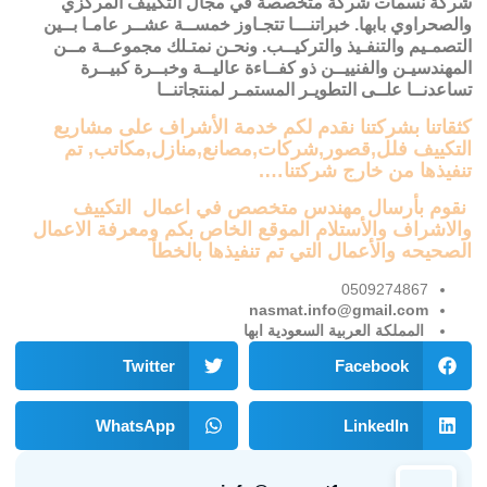
شركة نسمات شركة متخصصة في مجال التكييف المركزي
والصحراوي بابها. خبراتنـــا تتجـاوز خمســة عشــر عامـا بــين
التصمـيم والتنفـيذ والتركيــب. ونحـن نمتـلك مجموعــة مــن
المهندسيـن والفنييــن ذو كفــاءة عاليــة وخبــرة كبيــرة
تساعدنــا علــى التطويـر المستمـر لمنتجاتنــا
كثقاتنا بشركتنا نقدم لكم خدمة الأشراف على مشاريع
التكييف فلل,قصور,شركات,مصانع,منازل,مكاتب, تم
تنفيذها من خارج شركتنا….
نقوم بأرسال مهندس متخصص في اعمال التكييف
والاشراف والأستلام الموقع الخاص بكم ومعرفة الاعمال
الصحيحه والأعمال التي تم تنفيذها بالخطأ
0509274867
nasmat.info@gmail.com
المملكة العربية السعودية ابها
Twitter
Facebook
WhatsApp
LinkedIn