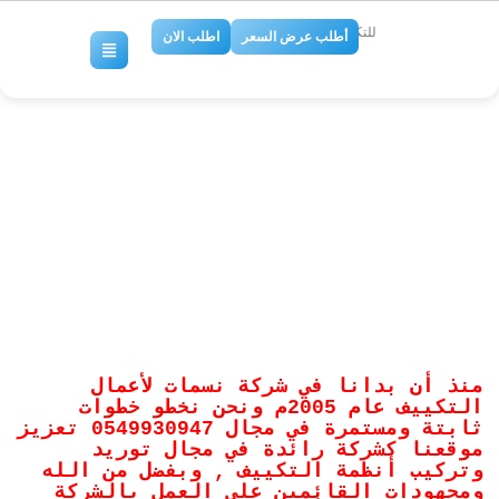
للتكييف والتبريد
أطلب عرض السعر
اطلب الان
شركة اعمال دكت تكييف مركزي
بابها 0509274867
No Comments
منذ أن بدانا في شركة نسمات لأعمال
التكييف عام 2005م ونحن نخطو خطوات
ثابتة ومستمرة في مجال 0549930947 تعزيز
موقعنا كشركة رائدة في مجال توريد
وتركيب أنظمة التكييف , وبفضل من الله
ومجهودات القائمين علي العمل بالشركة