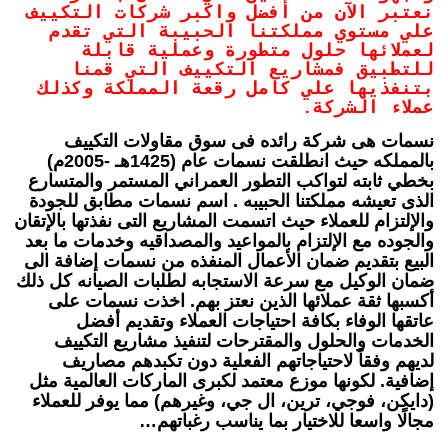
نعتبر الآن من أفضل واكبر شركات التكييف
علي مستوي مملكتنا الحبيبة التي تقدم
لعملائها حلول متطورة وعملية قابلة
للتطبيق فمشاريع التكييف التي قمنا
بتنفذيها علي كامل رقعة المملكة وكذلك
عملاء الشركة.
نسمات هى شركة رائده فى سوق مقاولات التكييف
بالمملكه حيث انطلقت نسمات عام (1425هـ -2005م)
بخطي ثابته لتواكب التطور العمراني المستمر والمتسارع
الذى تعيشه مملكتنا الحبيبه . اسم نسمات مطابق للجودة
والإلتزام للعملاء حيث اتسمت المشاريع التى نفذتها بالإتقان
والجوده مع الإلتزام بالمواعيد والمصداقيه وخدمات ما بعد
البيع بتقديم ضمان الأعمال المنفذه من نسمات إضافة الى
ضمان الوكيل مع سرعة الاستجابه لطلبات الصيانه كل ذلك
أكسبها ثقة عملائها الذين نعتز بهم. اخذت نسمات على
عاتقها الوفاء بكافة احتياجات العملاء وتقديم أفضل
الخدمات والحلول والمقترحات لتنفيذ مشاريع التكييف
لديهم وفقاً لاحتياجاتهم الفعلية دون تكبدهم مصاريف
إضافية. لكونها موزع معتمد لكبرى الماركات العالمية مثل
(دايكن، فوجي، ترين، ال جي، وغيرهم) مما يوفر للعملاء
مجالًا واسعا للاختيار بما يناسب رغباتهم…