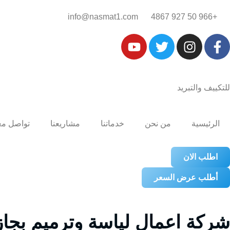
+966 50 927 4867‎‏
info@nasmat1.com
للتكييف والتبريد
الرئيسية
من نحن
خدماتنا
مشاريعنا
تواصل مع
اطلب الان
أطلب عرض السعر
شركة اعمال لياسة وترميم بجازان 274867