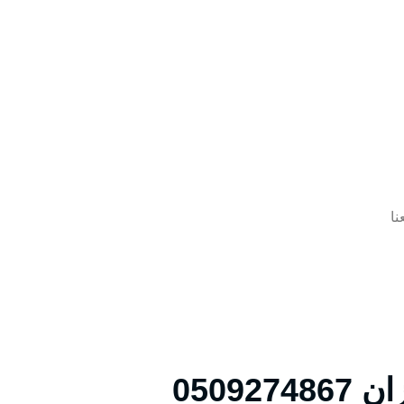
نا
0509