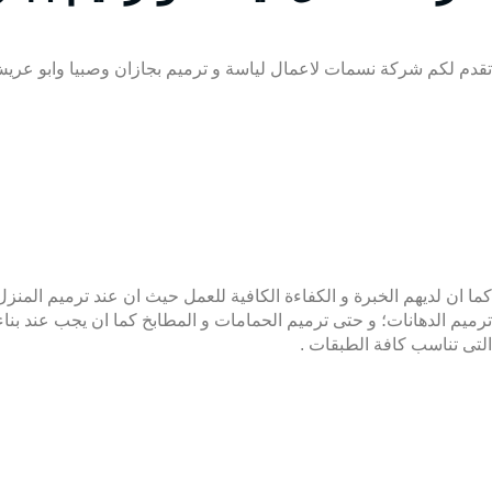
تقدم لكم شركة نسمات لاعمال لياسة و ترميم بجازان وصبيا وابو عريش 0509274867 فريق عمل كامل و مدرب على اعلى مستوى و على اكمل وجه م
كما ان لديهم الخبرة و الكفاءة الكافية للعمل حيث ان عند ترميم المنز
ترميم الدهانات؛ و حتى ترميم الحمامات و المطابخ كما ان يجب عند بنا
التى تناسب كافة الطبقات .