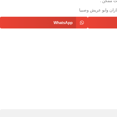
قت ممكن .
زان وابو عريش وصبيا
WhatsApp