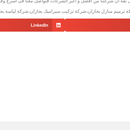
على ثقة ان شركتنا من افضل و اكبر الشركات فتواصل معنا فى اسرع و
ة ترميم منازل بجازان،شركة تركيب سيراميك بجازان،شركة لياسة بجا
LinkedIn