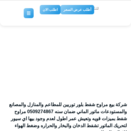
للتكييف والتبريد
أطلب عرض السعر
اطلب الان
شركة اعمال مراوح شفط
بالرياض0509274867
No Comments
شركة بيع مراوح شفط بلور توربين للمطاعم والمنازل والمصانع
والمستودعات ماتور الماني ضمان سنه 0509274867 مراوح
شفط بميزات قويه وتعيش عمر اطول لعدم وجود بيها اي سيور
لتحريك الماتور تشفط الدخان والبخار والحراره وضغط الهواء