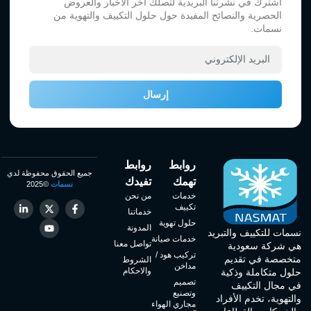
اشترك في نشرتنا البريدية لتصلك آخر الأخبار والعروض
الحصرية والنصائح المفيدة حول حلول التكييف والتهوية من
نسمات.
إرسال
روابط
روابط
جميع الحقوق محفوظة لدي
تهمك
تفيدك
نسمات
©2025
خدمات
من نحن
تكييف
خدماتنا
حلول تهوية
المدونة
نسمات للتكييف والتبريد
خدمات صيانة
تواصل معنا
هي شركة سعودية
تركيب هود /
متخصصة في تقديم
الشروط
مداخن
والاحكام
حلول متكاملة وذكية
تصميم
في مجال التكييف
وتصنيع
والتهوية، تخدم الأفراد
مجاري الهواء