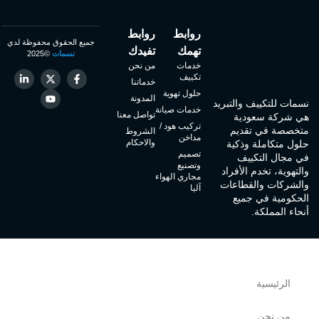
روابط
روابط
جميع الحقوق محفوظة لدي
تهمك
تفيدك
نسمات
©2025
خدمات
من نحن
تكييف
خدماتنا
حلول تهوية
المدونة
نسمات للتكييف والتبريد
خدمات صيانة
تواصل معنا
هي شركة سعودية
تركيب هود /
متخصصة في تقديم
الشروط
مداخن
والاحكام
حلول متكاملة وذكية
تصميم
في مجال التكييف
وتصنيع
والتهوية، تخدم الأفراد
مجاري الهواء
والشركات والقطاعات
آليا
الحكومية في جميع
أنحاء المملكة.
الرئيسية
من نحن