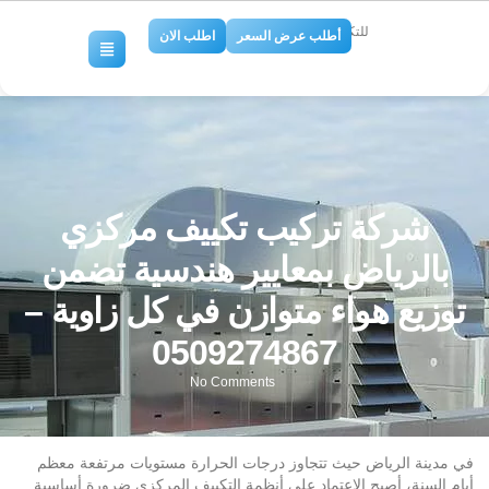
للتكييف والتبريد
أطلب عرض السعر
اطلب الان
شركة تركيب تكييف مركزي
بالرياض بمعايير هندسية تضمن
توزيع هواء متوازن في كل زاوية –
0509274867
No Comments
في مدينة الرياض حيث تتجاوز درجات الحرارة مستويات مرتفعة معظم
أيام السنة، أصبح الاعتماد على أنظمة التكييف المركزي ضرورة أساسية