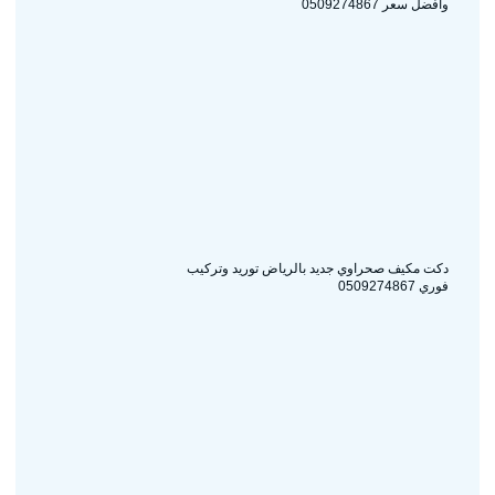
وأفضل سعر 0509274867
دكت مكيف صحراوي جديد بالرياض توريد وتركيب
فوري 0509274867