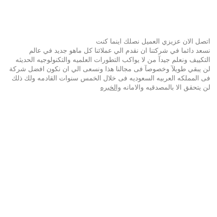
اتصل الان عزيزي العميل نصلك اينما كنت
نسعد دائما في شركتنا ان نقدم الي عملائنا كل ماهو جديد في عالم
التكييف ونعلم جيدآ من لا يواكب التطورات العلميه والتكنولوجيه الحديثه
لن يبقي طويلآ وخصوصآ فى مجالنا هذا ونسعى الي ان نكون افضل شركة
فى المملكه العربيه السعوديه فى خلال الخمس سنوات القادمه ولك ذلك
لن يتحقق الا بالمصدقيه والامانه
والخبره