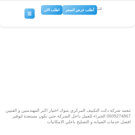
للتكييف والتبريد
أطلب عرض السعر
اطلب الان
شركة تركيب دكت تكييف مركزى
بتبوك 0509274867
No Comments
تتعمد شركة دكت التكييف المركزي بتبوك اختيار اكبر المهندسين و الفنيين
0509274867 الخبراء للعمل داخل الشركة حتي تكون مستعدة لتوفير
افضل خدمات الصيانة و التصليح باعلي الامكانيات .