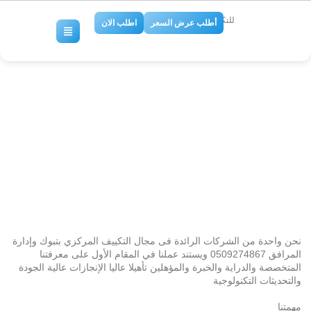
للتكييف والتبريد
أطلب عرض السعر
اطلب الان
شركة تركيب دكت تكييف مركزى
بتبوك 0509274867
No Comments
نحن واحدة من الشركات الرائدة فى مجال التكييف المركزي بتبوك وإدارة
المرافق 0509274867 ويستند عملنا في المقام الأول على معرفتنا
المتخصصة والدراية والخبرة والمؤهلين تأهيلا عاليا الإنجازات عالية الجودة
والتحديثات التكنولوجية
مهمتنا