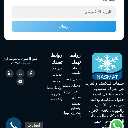
إرسال
روابط
روابط
جميع الحقوق محفوظة لدي
تهمك
تفيدك
نسمات
©2025
خدمات
من نحن
تكييف
خدماتنا
حلول تهوية
المدونة
نسمات للتكييف والتبريد
خدمات صيانة
تواصل معنا
هي شركة سعودية
تركيب هود /
متخصصة في تقديم
الشروط
مداخن
والاحكام
حلول متكاملة وذكية
تصميم
في مجال التكييف
وتصنيع
والتهوية، تخدم الأفراد
مجاري الهواء
والشركات والقطاعات
آليا
الحكومية في جميع
أتصل بنا
أنحاء المملكة.