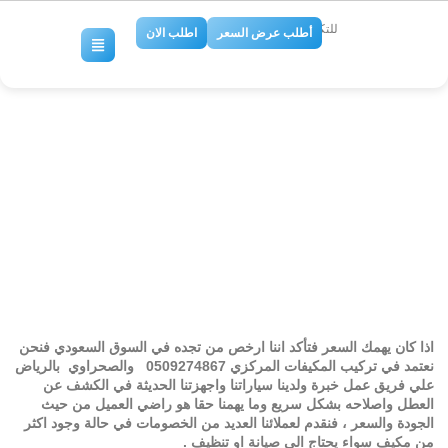
للتكييف والتبريد
أطلب عرض السعر
اطلب الان
شركة تركيب دكت تكييف مركزى
وصحراوي بالرياض0509274867
No Comments
اذا كان يهمك السعر فتأكد اننا ارخص من تجده في السوق السعودي فنحن
نعتمد في تركيب المكيفات المركزي 0509274867
والصحراوي بالرياض
علي فريق عمل خبرة ولدينا سياراتنا واجهزتنا الحديثة في الكشف عن
العطل واصلاحه بشكل سريع وما يهمنا حقا هو راضي العميل من حيث
الجودة والسعر ، فنقدم لعملائنا العديد من الخصومات في حالة وجود اكثر
من مكيف سواء يحتاج الي صيانة او تنظيف .