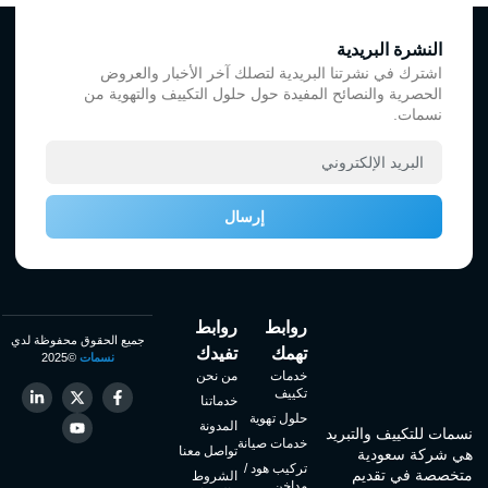
النشرة البريدية
اشترك في نشرتنا البريدية لتصلك آخر الأخبار والعروض
الحصرية والنصائح المفيدة حول حلول التكييف والتهوية من
نسمات.
إرسال
روابط
روابط
جميع الحقوق محفوظة لدي
تهمك
تفيدك
نسمات
©2025
خدمات
من نحن
تكييف
خدماتنا
حلول تهوية
المدونة
نسمات للتكييف والتبريد
خدمات صيانة
تواصل معنا
هي شركة سعودية
تركيب هود /
متخصصة في تقديم
الشروط
مداخن