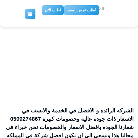
للتكييف والتبريد
أطلب عرض السعر
اطلب الان
شركة تركيب سيراميك ورخام
بجدة 0509274867
No Comments
الشركه الرائده و الافضل في الخدمة والانسب في
الاسعار ذات جودة عاليه وخصومات كبيره 0509274867
شعارنا الجوده بافضل الاسعار والخصومات نحن خبراء في
مجالنا هذا ونسعى الي ان نكون افضل شركة فى المملكه