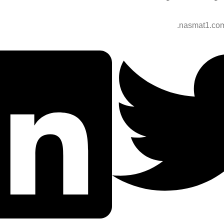
.
nasmat1.co