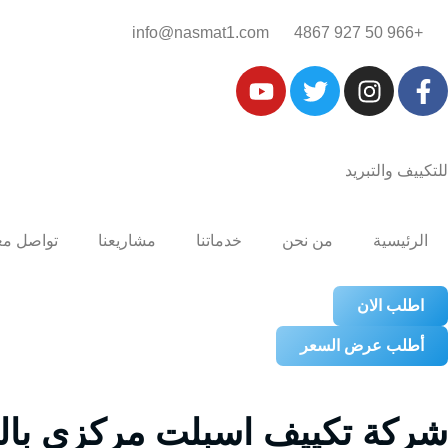
+966 50 927 4867‎‏
info@nasmat1.com
للتكييف والتبريد
الرئيسية
من نحن
خدماتنا
مشاريعنا
تواصل مع
اطلب الان
أطلب عرض السعر
شركة تكييف اسبلت مركزي بالرياض4867