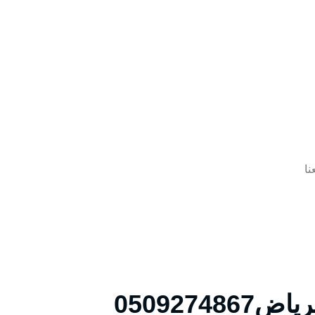
نا
050927