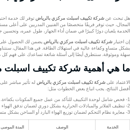
هل تبحث عن
شركة تكييف اسبلت مركزي بالرياض
توفر لك خدمة احترا
المجال، حيث توفر فريقًا متخصصًا من الفنيين المدربين على أعلى مستو
الخدمة يلعبان دورًا كبيرًا في ضمان أداء الجهاز، طول عمره، وتحسين جو
إن اختيار
شركة تكييف اسبلت مركزي بالرياض
يضمن لك الحصول على خدم
بشكل متساوٍ وكفاءة عالية في استهلاك الطاقة. في هذا المقال، سنتن
سهلة وموثوقة. سنتطرق أيضًا إلى أسئلة شائعة تساعدك على فهم كل ما
ما هي أهمية شركة تكييف اسبلت مر
الاعتماد على
شركة تكييف اسبلت مركزي بالرياض
له تأثير مباشر على 
أفضل النتائج، يجب اتباع بعض الخطوات مثل:
1- فحص شامل لوحدة التكييف للتأكد من عمل جميع المكونات بكفاءة.
2- تنظيف الفلاتر والمبادلات الحرارية بشكل دوري لضمان تدفق الهواء بفعالية.
3- معايرة نظام التحكم لضمان توزيع الهواء البارد أو الساخن بشكل متساوٍ.
الخدمة
الوصف
المدة الموصى ب