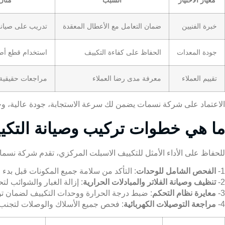
معيار الاختيار
السبب
مثال
خبرة الفنيين
ضمان التعامل مع الأعطال المعقدة
تدريب على صيانة وحدات
جودة المعدات
الحفاظ على كفاءة التكييف
استخدام قطع أصل
تقييم العملاء
معرفة مدى رضا العملاء
مراجعات حقيقية 
الاعتماد على شركة نسمات يضمن لك سرعة الاستجابة، جودة عالية، وخ
ما هي خطوات تركيب وصيانة التك
للحفاظ على الأداء الأمثل
للتكييف الاسبلت المركزي
، تقدم شركة نسما
1-
الفحص الشامل للوحدات
: التأكد من سلامة جميع المكونات قبل بدء ا
2-
تنظيف وصيانة الفلاتر والمبادلات الحرارية
: إزالة الغبار والشوائب لت
3-
معايرة نظام التحكم
: ضبط درجة الحرارة ووحدات التكييف لضمان توز
4-
مراجعة التوصيلات الكهربائية
: فحص جميع الأسلاك والوصلات لتجنب ا