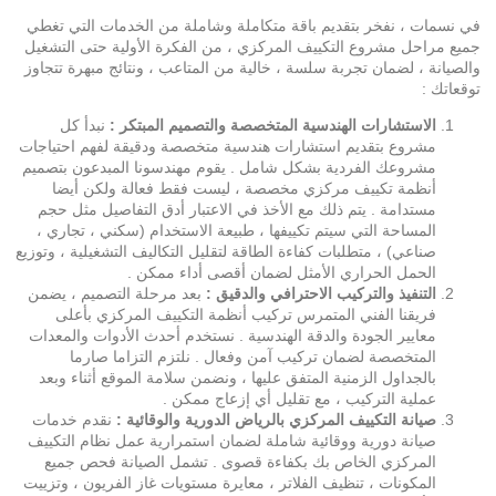
في
نسمات
، نفخر بتقديم باقة متكاملة وشاملة من الخدمات التي تغطي
جميع مراحل مشروع التكييف المركزي ، من الفكرة الأولية حتى التشغيل
والصيانة ، لضمان تجربة سلسة ، خالية من المتاعب ، ونتائج مبهرة تتجاوز
توقعاتك :
الاستشارات الهندسية المتخصصة والتصميم المبتكر :
نبدأ كل
مشروع بتقديم استشارات هندسية متخصصة ودقيقة لفهم احتياجات
مشروعك الفردية بشكل شامل . يقوم مهندسونا المبدعون بتصميم
أنظمة تكييف مركزي مخصصة ، ليست فقط فعالة ولكن أيضا
مستدامة . يتم ذلك مع الأخذ في الاعتبار أدق التفاصيل مثل حجم
المساحة التي سيتم تكييفها ، طبيعة الاستخدام (سكني ، تجاري ،
صناعي) ، متطلبات كفاءة الطاقة لتقليل التكاليف التشغيلية ، وتوزيع
الحمل الحراري الأمثل لضمان أقصى أداء ممكن .
التنفيذ والتركيب الاحترافي والدقيق :
بعد مرحلة التصميم ، يضمن
فريقنا الفني المتمرس تركيب أنظمة التكييف المركزي بأعلى
معايير الجودة والدقة الهندسية . نستخدم أحدث الأدوات والمعدات
المتخصصة لضمان تركيب آمن وفعال . نلتزم التزاما صارما
بالجداول الزمنية المتفق عليها ، ونضمن سلامة الموقع أثناء وبعد
عملية التركيب ، مع تقليل أي إزعاج ممكن .
صيانة التكييف المركزي بالرياض الدورية والوقائية :
نقدم خدمات
صيانة دورية ووقائية شاملة لضمان استمرارية عمل نظام التكييف
المركزي الخاص بك بكفاءة قصوى . تشمل الصيانة فحص جميع
المكونات ، تنظيف الفلاتر ، معايرة مستويات غاز الفريون ، وتزييت