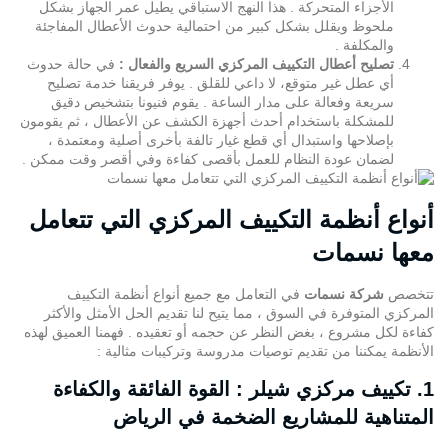
الأجزاء المتحركة . هذا النهج الاستباقي يطيل عمر الجهاز بشكل
ملحوظ ويقلل بشكل كبير من احتمالية حدوث الأعطال المفاجئة
والمكلفة .
تصليح أعطال التكييف المركزي السريع والفعال :
في حالة حدوث
أي عطل غير متوقع، لا داعي للقلق . يوفر فريقنا خدمة تصليح
سريعة وفعالة على مدار الساعة . يقوم فنيونا بتشخيص دقيق
للمشكلة باستخدام أحدث أجهزة الكشف عن الأعطال ، ثم يقومون
بإصلاحها واستبدال أي قطع غيار تالفة بأخرى أصلية ومعتمدة ،
لضمان عودة النظام للعمل بأقصى كفاءة وفي أقصر وقت ممكن .
أنواع أنظمة التكييف المركزي التي تتعامل
معها نسمات
تتخصص
شركة نسمات
في التعامل مع جميع أنواع أنظمة التكييف
المركزي المتوفرة في السوق ، مما يتيح لنا تقديم الحل الأمثل والأكثر
كفاءة لكل مشروع ، بغض النظر عن حجمه أو تعقيده . فهمنا العميق لهذه
الأنظمة يمكننا من تقديم توصيات مدروسة وتركيبات مثالية :
1. تكييف مركزي شيلر : القوة الفائقة والكفاءة
المتناهية للمشاريع الضخمة في الرياض