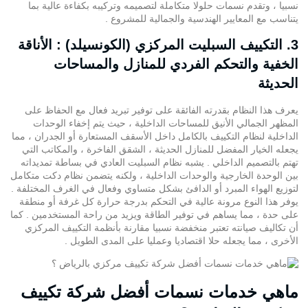
نسبيا ، وتقدم
نسمات
حلولا متكاملة لتصميمه وتركيبه بكفاءة عالية بما
يتناسب مع المعايير الهندسية والجمالية للمشروع .
3. التكييف السبليت المركزي (الكونسيلد) : الأناقة
الخفية والتحكم الفردي للمنازل والمساحات
الحديثة
يعرف هذا النظام بقدرته الفائقة على توفير تبريد فعال مع الحفاظ على
المظهر الجمالي الأنيق للمساحات الداخلية ، حيث يتم إخفاء الوحدات
الداخلية لنظام التكييف بالكامل داخل الأسقف المستعارة أو الجدران ، مما
يجعله الخيار المفضل للمنازل الحديثة ، الشقق الفاخرة ، والمكاتب التي
تهتم بالتصميم الداخلي . يشبه نظام السبليت العادي في بساطة تمديداته
بين الوحدة الخارجية والوحدات الداخلية ، ولكنه يتضمن
نظام دكت
متكامل
لتوزيع الهواء المبرد أو الدافئ بشكل متساوي وفعال في الغرف المختلفة .
يوفر هذا النوع مرونة عالية في التحكم بدرجة حرارة كل غرفة أو منطقة
على حدة ، مما يساهم في توفير الطاقة ويزيد من راحة المستخدمين . كما
أن تكاليف صيانته تعتبر منخفضة نسبيا مقارنة بأنظمة التكييف المركزي
الأخرى ، مما يجعله حلا اقتصاديا وعمليا على المدى الطويل .
ماهي خدمات نسمات أفضل شركة تكييف