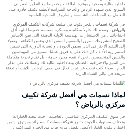
داخلية مثالية وصحية وموفرة للطاقة ، وخصوصا مع التطور العمراني
السريع الذي تشهده الرياض والحاجة المتزايدة لأنظمة تكييف قادرة على
التعامل مع المساحات الشاسعة والظروف المناخية القاسية .
في
شركة نسمات
، نفخر بكوننا في طليعة
شركات التكييف المركزي
بالرياض
، ونقدم لك حلولا متكاملة ومبتكرة مصممة خصيصا لتلبية أدق
احتياجاتك . من الاستشارات الهندسية الأولية الدقيقة التي تضع الأساس
الصحيح لمشروعك ، مرورا بالتصميم المتقن الذي يضمن الكفاءة ، وصولا
إلى التنفيذ الاحترافي الذي يضمن الجودة ، والصيانة الدورية التي تضمن
استمرارية الأداء ، كل ذلك على يد فريق عملنا المتميز من المهندسين
والفنيين المتخصصين . نحن لا نقدم مجرد خدمة ، بل نقدم تجربة متكاملة
من التميز والاحترافية ، لضمان بيئة داخلية مثالية لك ولعملائك على مدار
العام ، سواء كنت تبحث عن تبريد فعال في صيف الرياض اللاهب أو تدفئة
مريحة في ليالي الشتاء الباردة .
لماذا نسمات هي أفضل شركة تكييف
مركزي بالرياض ؟
في سوق
التكييف المركزي
التنافسي بالعاصمة ، حيث تتعدد الخيارات
وتختلف مستويات الجودة ، تبرز
شركة نسمات
كاسم رائد وموثوق . يتميز
اختيارنا بكونه الخيار الأفضل بفضل مزيج فريد من الخبرة المتراكمة ،