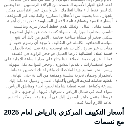
فقط قطع الغيار الأصلية المعتمدة من الوكلاء الرسميين . هذا يضمن
لك ليس فقط أداء مثاليا لنظامك ، بل وأطول عمر افتراضي ممكن
للجهاز ، مما يحميك من الأعطال المتكررة والتكاليف غير المتوقعة .
أسعار تنافسية وشفافية تامة لا تقبل المساومة :
نحن ندرك أهمية
القيمة مقابل المال ، ولذلك نقدم خطط أسعار مرنة وتنافسية
تناسب مختلف الميزانيات ، سواء كنت تبحث عن حلول لمشروع
سكني صغير أو منشأة صناعية ضخمة . الأهم من ذلك أننا نتبع
سياسة الشفافية الكاملة في التكاليف لا توجد أي رسوم خفية أو
مفاجآت غير سارة . كل بند يتم توضيحه بدقة قبل البدء بالعمل .
خدمة عملاء استثنائية :
رضا العميل هو حجر الزاوية في فلسفة
عملنا . فريق خدمة العملاء لدينا متاح على مدار الساعة للإجابة على
جميع استفساراتك ، تقديم المشورة ، وحجز المواعيد بكل سهولة
ويسر . نحن نستمع جيدا لملاحظاتك واقتراحاتك لتحسين خدماتنا
باستمرار وضمان تجربة سلسة وممتعة من البداية حتى النهاية .
تغطية شاملة لمدينة الرياض بأكملها :
لضمان وصول خدماتنا إليك
بسرعة وكفاءة ، نقدم تغطية شاملة لجميع أحياء ومناطق الرياض .
سواء كنت في شمال الرياض ، شرقها ، غربها ، أو جنوبها ، فإن
فريقنا المتنقل جاهز للوصول إليك في أسرع وقت ممكن ، لتقديم
الدعم اللازم أينما كنت .
أسعار التكييف المركزي بالرياض لعام 2025
مع نسمات