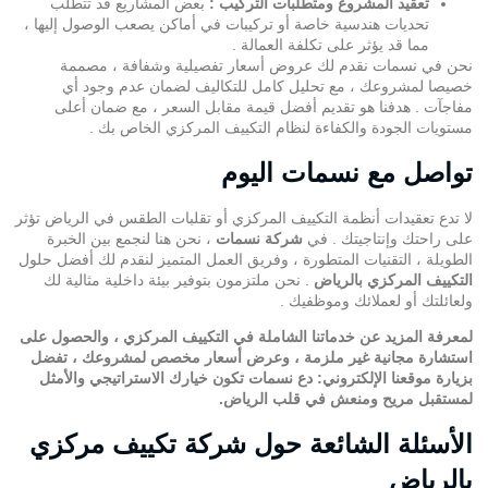
تعقيد المشروع ومتطلبات التركيب :
بعض المشاريع قد تتطلب
تحديات هندسية خاصة أو تركيبات في أماكن يصعب الوصول إليها ،
مما قد يؤثر على تكلفة العمالة .
نحن في
نسمات
نقدم لك عروض أسعار تفصيلية وشفافة ، مصممة
خصيصا لمشروعك ، مع تحليل كامل للتكاليف لضمان عدم وجود أي
مفاجآت . هدفنا هو تقديم أفضل قيمة مقابل السعر ، مع ضمان أعلى
مستويات الجودة والكفاءة لنظام التكييف المركزي الخاص بك .
تواصل مع نسمات اليوم
لا تدع تعقيدات
أنظمة التكييف المركزي
أو تقلبات الطقس في الرياض تؤثر
على راحتك وإنتاجيتك . في
شركة نسمات
، نحن هنا لنجمع بين الخبرة
الطويلة ، التقنيات المتطورة ، وفريق العمل المتميز لنقدم لك أفضل حلول
التكييف المركزي بالرياض
. نحن ملتزمون بتوفير بيئة داخلية مثالية لك
ولعائلتك أو لعملائك وموظفيك .
لمعرفة المزيد عن خدماتنا الشاملة في التكييف المركزي ، والحصول على
استشارة مجانية غير ملزمة ، وعرض أسعار مخصص لمشروعك ، تفضل
بزيارة
موقعنا الإلكتروني
:
دع نسمات تكون خيارك الاستراتيجي والأمثل
لمستقبل مريح ومنعش في قلب الرياض.
الأسئلة الشائعة حول شركة تكييف مركزي
بالرياض