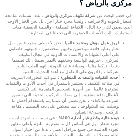
مركزي بالرياض ؟
في خضم البحث عن
شركة تكييف مركزي بالرياض
، تقف
نسمات
شامخة
كمعيار للجودة والاحترافية ، ولسنا مجرد خيار آخر ، بل نحن الخيار الأوحد
الذي يضمن لك راحة البال ، الكفاءة المطلقة ، والقيمة الحقيقية مقابل
استثمارك . إليك الأسباب الجوهرية التي تجعلنا في الصدارة :
فريق عمل مؤهل ومعتمد عالميا :
نحن لا نوظف مجرد فنيين ، بل
نختار بعناية فائقة مهندسين وفنيين متخصصين ، جميعهم حاصلون
على أعلى الشهادات والاعتمادات الدولية في مجال التكييف
المركزي . خبرتهم الواسعة وشغفهم بالتميز يضمنان لك تصميما
دقيقا ، تركيبا مثاليا ، وصيانة عالية الجودة . إنهم القلب النابض
لشركتنا ، وقادرون على التعامل مع أعقد التحديات التقنية .
أحدث التقنيات والمعدات المتطورة :
لمواكبة التطورات السريعة
في صناعة التكييف ، نستثمر باستمرار في أحدث الأدوات والتقنيات
المتوفرة عالميا . من أجهزة التشخيص المتقدمة التي تكشف
الأعطال بدقة متناهية ، إلى معدات التركيب الحديثة التي تضمن
السرعة والكفاءة ، نحن نضمن أن عملنا يتم باستخدام أفضل ما
توصلت إليه التكنولوجيا ، مما ينعكس على دقة التصميم ، كفاءة
التركيب ، وسرعة التصليح .
جودة عالية وقطع غيار أصلية 100% :
في نسمات ، الجودة ليست
مجرد شعار ، بل هي أساس كل ما نقوم به . نلتزم بأعلى معايير
الجودة العالمية في جميع مراحل العمل ، بدءا من اختيار المواد
الخام وصولا إلى التشطيب النهائي . والأهم من ذلك نحن نستخدم