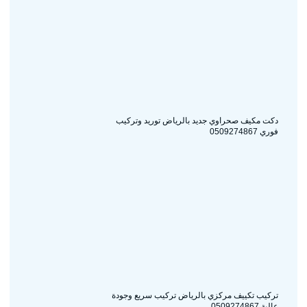
دكت مكيف صحراوي جديد بالرياض توريد وتركيب
فوري 0509274867
تركيب تكييف مركزي بالرياض تركيب سريع وجودة
عالية 0509274867