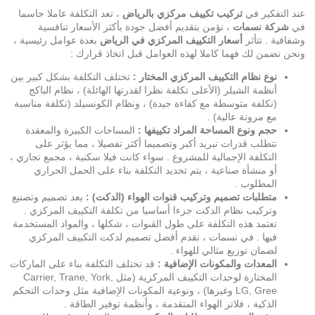
عند التفكير في
تركيب تكييف مركزي بالرياض
، تعد التكلفة عاملا حاسما
في
شركة نسمات
، نؤمن بتقديم أفضل جودة بأكثر الأسعار تنافسية
وشفافية . تتأثر
أسعار التكييف المركزي في الرياض
بعدة عوامل رئيسية ،
ونحن نضمن لك فهما كاملا لهذه العوامل قبل اتخاذ قرارك :
نوع نظام التكييف المركزي المختار :
تختلف التكلفة بشكل كبير بين
أنظمة الشيلر (الأعلى تكلفة نظرا لقدرتها الهائلة) ، نظام الباكج
(تكلفة متوسطة مع كفاءة جيدة) ، ونظام الكونسيلد (تكلفة مناسبة
مع مرونة عالية) .
حجم ونوع المساحة المراد تكييفها :
المساحات الكبيرة والمعقدة
تتطلب قدرات تبريد أكبر وتصميما أكثر تفصيلا ، مما يؤثر على
التكلفة الإجمالية للمشروع . سواء كانت فيلا سكنية ، مجمع تجاري ،
أو منشأة صناعية ، يتم تحديد التكلفة بناء على الحمل الحراري
المطلوب .
متطلبات تصميم وتركيب قنوات الهواء (الدكت) :
يعد تصميم وتصنيع
وتركيب نظام الدكت جزءا أساسيا من تكلفة التكييف المركزي .
تعتمد هذه التكلفة على طول القنوات ، شكلها ، والمواد المستخدمة
فيها . في
نسمات
، نقدم أفضل تصميم لدكت التكييف المركزي
لضمان توزيع مثالي للهواء .
المعدات والمكونات الإضافية :
قد تختلف التكلفة بناء على الماركات
المختارة لوحدات التكييف المركزية (مثل Carrier, Trane, York,
LG, Gree وغيرها) ، ونوعية المكونات الإضافية مثل وحدات التحكم
الذكية ، فلاتر الهواء المتقدمة ، وأنظمة توفير الطاقة .