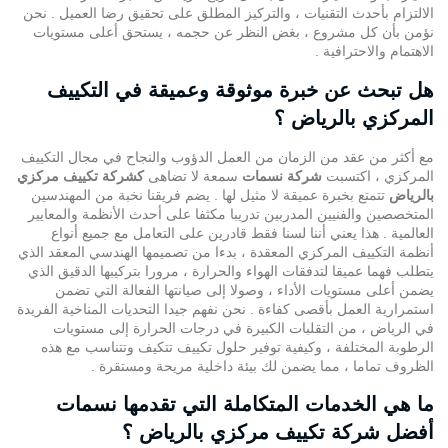
الالتزام بأحدث التقنيات ، والتركيز المطلق على تحقيق رضا العميل . نحن
نؤمن بأن كل مشروع ، بغض النظر عن حجمه ، يستحق أعلى مستويات
الاهتمام والاحترافية .
هل تبحث عن خبرة موثوقة وعميقة في التكييف
المركزي بالرياض ؟
مع أكثر من عقد من الزمان من العمل الدؤوب والنجاح في مجال التكييف
المركزي ، اكتسبت
شركة نسمات
سمعة لا تضاهى
ك
شركة تكييف مركزي
بالرياض
تتمتع بخبرة عميقة لا مثيل لها . يضم فريقنا نخبة من المهندسين
المتخصصين والفنيين المدربين تدريبا مكثفا على أحدث الأنظمة والمعايير
العالمية . هذا يعني أننا لسنا فقط قادرين على التعامل مع جميع أنواع
أنظمة التكييف المركزي المعقدة ، بدءا من تصميمها الهندسي المعقد الذي
يتطلب فهما عميقا لتدفقات الهواء والحرارة ، مرورا بتركيبها الدقيق الذي
يضمن أعلى مستويات الأداء ، وصولا إلى صيانتها الفعالة التي تضمن
استمرارية العمل بأقصى كفاءة . نحن نفهم جيدا التحديات المناخية الفريدة
في الرياض ، من التقلبات الكبيرة في درجات الحرارة إلى مستويات
الرطوبة المختلفة ، وكيفية توفير
حلول تكييف
تتكيف وتتناسب مع هذه
الظروف تماما ، مما يضمن لك بيئة داخلية مريحة ومستقرة .
ما هي الخدمات المتكاملة التي تقدمها نسمات
أفضل شركة تكييف مركزي بالرياض ؟