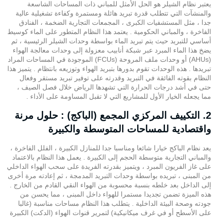
يعتبر نظام الشيلر هو الحل الأمثل للمباني ذات المساحات الشاسعة
والمنشآت التي تتطلب قدرة تبريد هائلة ومستمرة وكفاءة تشغيلية عالية
جدا ، مثل المستشفيات الكبرى ، المجمعات التجارية الضخمة ، الفنادق
الفاخرة ، والمباني الحكومية . يعتمد هذا النظام المتطور على الماء كوسيط
أساسي للتبريد حيث يتم تبريد الماء بواسطة وحدات الشيلر الرئيسية ، ثم
يضخ هذا الماء المبرد عبر شبكة أنابيب معزولة إلى وحدات معالجة الهواء
(AHUs) أو وحدات ملف المروحة (FCUs) الموجودة في المساحات المراد
تبريدها . هذه الوحدات تقوم بدورها بتبريد الهواء وتوزيعه بانتظام . يتميز هذا
النظام بقوته الفائقة في التبريد وقدرته على توفير تبريد مستقر وفعال
حتى في أشد درجات الحرارة التي تشهدها الرياض خلال فصل الصيف ،
مما يجعله الخيار الأول للمشاريع التي لا تقبل المساومة على الأداء .
2. التكييف المركزي المجمع (الباكج) : حلول مرنة
واقتصادية للمساحات المتوسطة والكبيرة
يعد نظام الباكج خيارا شائعا ومناسبا جدا للمنازل الكبيرة ، الفلل الفاخرة ،
والمباني التجارية متوسطة الحجم إلى الكبيرة . يعمل هذا النظام بالاعتماد
على غاز الفريون المبرد ، ويتميز بقدرته الفريدة على سحب الهواء الداخلي
من المبنى ، تبريده بواسطة وحدات التبريد المدمجة ، ثم إعادته مرة أخرى
إلى الداخل بعد خلطه بنسبة محسوبة من الهواء النقي القادم من الخارج .
هذه الميزة تضمن تجديدا مستمرا للهواء داخل المبنى ، مما يحسن من
جودته وصحة البيئة الداخلية . يتطلب هذا النظام مساحات مناسبة (غالبا
على الأسطح أو في غرف ميكانيكية) لتمرير قنوات الهواء (الدكت) الكبيرة