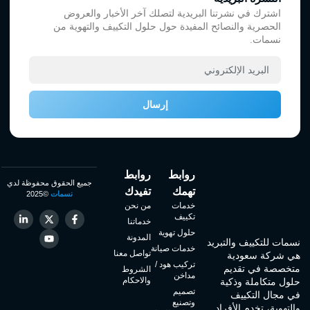
اشترك في نشرتنا البريدية لتصلك آخر الأخبار والعروض
الحصرية والنصائح المفيدة حول حلول التكييف والتهوية من
نسمات.
إرسال
روابط
روابط
جميع الحقوق محفوظة لدي
تهمك
تفيدك
نسمات
©2025
خدمات
من نحن
تكييف
خدماتنا
حلول تهوية
المدونة
نسمات للتكييف والتبريد
خدمات صيانة
تواصل معنا
هي شركة سعودية
تركيب هود /
متخصصة في تقديم
الشروط
مداخن
والاحكام
حلول متكاملة وذكية
تصميم
في مجال التكييف
وتصنيع
والتهوية، تخدم الأفراد