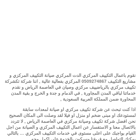
الرياض،مؤسسة مكيفات مركزي
بالرياض،محلات بيع المكيفات
بالرياض،رقم جوالات الشركات
التكييف المركزي بالرياض
No Comments
نقوم باعمال التكييف المركزي الدت المركزي صيانة التكييف المركزي و
مشاريع التكييف 0509274867 المركزي بفعالية عالية , اننا شركة تكشركة
تكييف مركزي بالرياضييف مركزي وصيان في العاصمة الرياض و نقدم
خدماتنا لباقي المدن المجاورة , في الدمام و جدة و الخرج و بقية المدن
المحاورة ضمن المملكة العربية السعودية ,
اذا كنت تبحث عن شركة تكييف مركزي او صيانة لمعدات سابقة
لمستودعك او مبنى ضخم او منزل او فيلا لقد وصلت الى المكان الصحيح
نحن افضل شركة تكييف وصيانة مركزي في العاصمة الرياض , لا تتردد
بالاتصال معنا و الاستفسار عن اعمال التكييف المركزي و الصيانة من اجل
القيام بواجبك على اعلى مستوى في خدمات التكييف المركزي … بالتالي
يمكنك التواصل مع فريقنا وسيكون بالخدمة على اكمل وجه