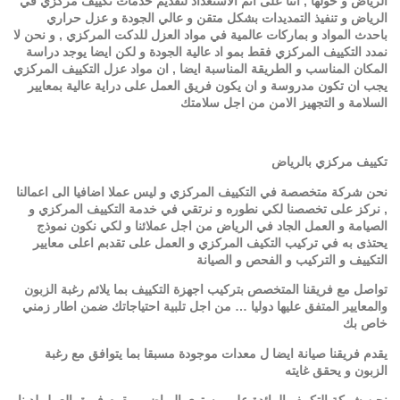
الرياض و حولها , اننا على اتم الاستعداد لتقديم خدمات تكييف مركزي في
الرياض و تنفيذ التمديدات بشكل متقن و عالي الجودة و عزل حراري
باحدث المواد و بماركات عالمية في مواد العزل للدكت المركزي , و نحن لا
نمدد التكييف المركزي فقط بمو اد عالية الجودة و لكن ايضا يوجد دراسة
المكان المناسب و الطريقة المناسبة ايضا , ان مواد عزل التكييف المركزي
يجب ان تكون مدروسة و ان يكون فريق العمل على دراية عالية بمعايير
السلامة و التجهيز الامن من اجل سلامتك
تكييف مركزي بالرياض
نحن شركة متخصصة في التكييف المركزي و ليس عملا اضافيا الى اعمالنا
, نركز على تخصصنا لكي نطوره و نرتقي في خدمة التكييف المركزي و
الصيامة و العمل الجاد في الرياض من اجل عملائنا و لكي نكون نموذج
يحتذى به في تركيب التكيف المركزي و العمل على تقدبم اعلى معايير
التكييف و التركيب و الفحص و الصيانة
تواصل مع فريقنا المتخصص بتركيب اجهزة التكييف بما يلائم رغبة الزبون
والمعايير المتفق عليها دوليا … من اجل تلبية احتياجاتك ضمن اطار زمني
خاص بك
يقدم فريقنا صيانة ايضا ل معدات موجودة مسبقا بما يتوافق مع رغبة
الزبون و يحقق غايته
نحن شركة التكييف الرائدة على مستوى الرياض و يقوم فريق العمل لدينا