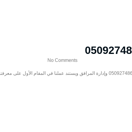
No Comments
نحن واحدة من الشركات الرائدة فى مجال التكييف المركزي ببريده 0509274867 وإدارة المرافق ويس