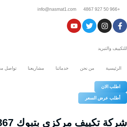
+966 50 927 4867‎‏
info@nasmat1.com
للتكييف والتبريد
الرئيسية
من نحن
خدماتنا
مشاريعنا
تواصل مع
اطلب الان
أطلب عرض السعر
شركة تكييف مركزي بتبوك 0509274867