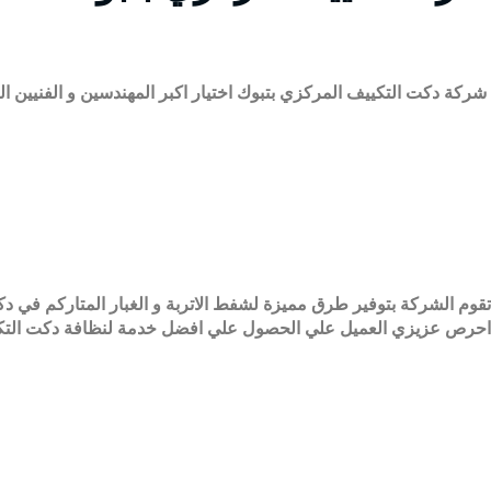
شركة دكت التكييف المركزي بتبوك اختيار اكبر المهندسين و الفنيين الخبراء للعمل 0509274867 داخل الشركة حتي تكون مستعدة لتوفير افضل خدمات الصيانة و 
تقوم الشركة بتوفير طرق مميزة لشفط الاتربة و الغبار المتاركم في د
احرص عزيزي العميل علي الحصول علي افضل خدمة لنظافة دكت التكيي