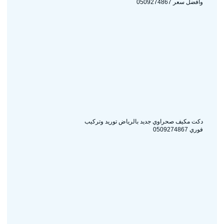
وأفضل سعر 0509274867
دكت مكيف صحراوي جديد بالرياض توريد وتركيب
فوري 0509274867