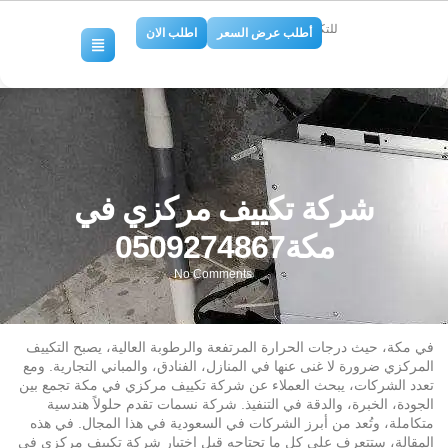
للتكييف والتبريد
أطلب عرض السعر
اطلب الان
شركة تكييف مركزي في
مكة0509274867
No Comments
في مكة، حيث درجات الحرارة المرتفعة والرطوبة العالية، يصبح التكييف
المركزي ضرورة لا غنى عنها في المنازل، الفنادق، والمباني التجارية. ومع
تعدد الشركات، يبحث العملاء عن شركة تكييف مركزي في مكة تجمع بين
الجودة، الخبرة، والدقة في التنفيذ. شركة نسمات تقدم حلولاً هندسية
متكاملة، وتُعد من أبرز الشركات في السعودية في هذا المجال. في هذه
المقالة، ستتعرف على كل ما تحتاجه قبل اختيار شركة تكييف مركزي في