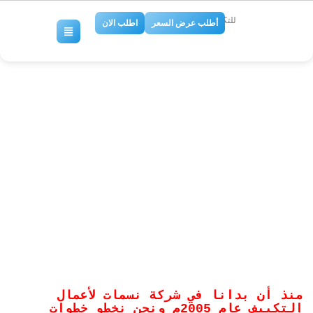
للتكييف والتبريد
أطلب عرض السعر
اطلب الان
شركة تمديدات دكت تكييف
مركزي بالرياض0509274867 –
شركة دكت تكييف مركزي
بالرياض
No Comments
منذ أن بدانا في شركة نسمات لأعمال
التكييف عام 2005م ونحن نخطو خطوات