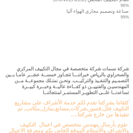
96%
صناعة وتصميم مجاري الهواء آليا
99%
شركة نسمات شركة متخصصة في مجال التكييف المركزي
والصحراوي بالرياض خبراتنـــا تتجـاوز خمســة عشــر عامـا بــين
التصمـيم والتنفـيذ والتركيــب. ونحـن نمتـلك مجموعــة مــن
المهندسيـن والفنييــن ذو كفــاءة عاليــة وخبــرة كبيــرة
تساعدنــا علــى التطويـر المستمـر لمنتجاتنــا
كثقاتنا بشركتنا نقدم لكم خدمة الأشراف على مشاريع
التكييف فلل,قصور,شركات,مصانع,منازل,مكاتب, تم
تنفيذها من خارج شركتنا….
نقوم بأرسال مهندس متخصص في اعمال التكييف
والاشراف والأستلام الموقع الخاص بكم ومعرفة الاعمال