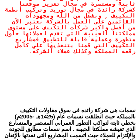
ثابتة ومستمرة في مجال تعزيز موقعنا
كشركة رائدة في مجال توريد وتركيب أنظمة
التكييف , وبفضل من الله ومجهودات
القائمين علي العمل بالشركة نعتبر الآن
من أفضل واكبر شركات التكييف علي مستوي
مملكتنا الحبيبة التي تقدم لعملائها حلول
متطورة وعملية قابلة للتطبيق فمشاريع
التكييف التي قمنا بتنفذيها علي كامل
رقعة المملكة وكذلك عملاء الشركة.
نسمات هى شركة رائده فى سوق مقاولات التكييف
بالمملكه حيث انطلقت نسمات عام (1425هـ -2005م)
بخطي ثابته لتواكب التطور العمراني المستمر والمتسارع
الذى تعيشه مملكتنا الحبيبه . اسم نسمات مطابق للجودة
والإلتزام للعملاء حيث اتسمت المشاريع التى نفذتها بالإتقان