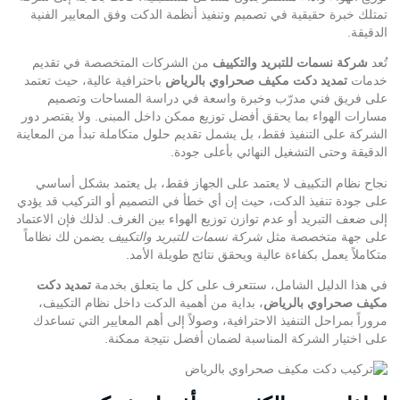
تمتلك خبرة حقيقية في تصميم وتنفيذ أنظمة الدكت وفق المعايير الفنية
الدقيقة.
تُعد
شركة نسمات للتبريد والتكييف
من الشركات المتخصصة في تقديم
خدمات
تمديد دكت مكيف صحراوي بالرياض
باحترافية عالية، حيث تعتمد
على فريق فني مدرّب وخبرة واسعة في دراسة المساحات وتصميم
مسارات الهواء بما يحقق أفضل توزيع ممكن داخل المبنى. ولا يقتصر دور
الشركة على التنفيذ فقط، بل يشمل تقديم حلول متكاملة تبدأ من المعاينة
الدقيقة وحتى التشغيل النهائي بأعلى جودة.
نجاح نظام التكييف لا يعتمد على الجهاز فقط، بل يعتمد بشكل أساسي
على جودة تنفيذ الدكت، حيث إن أي خطأ في التصميم أو التركيب قد يؤدي
إلى ضعف التبريد أو عدم توازن توزيع الهواء بين الغرف. لذلك فإن الاعتماد
على جهة متخصصة مثل
شركة نسمات للتبريد والتكييف
يضمن لك نظاماً
متكاملاً يعمل بكفاءة عالية ويحقق نتائج طويلة الأمد.
في هذا الدليل الشامل، ستتعرف على كل ما يتعلق بخدمة
تمديد دكت
مكيف صحراوي بالرياض
، بداية من أهمية الدكت داخل نظام التكييف،
مروراً بمراحل التنفيذ الاحترافية، وصولاً إلى أهم المعايير التي تساعدك
على اختيار الشركة المناسبة لضمان أفضل نتيجة ممكنة.