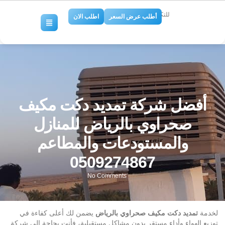
للتكييف والتبريد
أطلب عرض السعر
اطلب الان
أفضل شركة تمديد دكت مكيف
صحراوي بالرياض للمنازل
والمستودعات والمطاعم
0509274867
No Comments
لخدمة
تمديد دكت مكيف صحراوي بالرياض
يضمن لك أعلى كفاءة في
توزيع الهواء وأداء مستقر بدون مشاكل مستقبلية، فأنت بحاجة إلى شركة