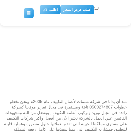
للتكييف والتبريد
أطلب عرض السعر
اطلب الان
شركة توريد وتركيب وصيانة تكييف
مركزي بالدمام
No Comments
منذ أن بدانا في شركة نسمات لأعمال التكييف عام 2005م ونحن نخطو
خطوات 0509274867 ثابتة ومستمرة في مجال تعزيز موقعنا كشركة
رائدة في مجال توريد وتركيب أنظمة التكييف , وبفضل من الله ومجهودات
القائمين علي العمل بالشركة نعتبر الآن من أفضل واكبر شركات التكييف
علي مستوي مملكتنا الحبيبة التي تقدم لعملائها حلول متطورة وعملية قابلة
للتطبيق فمشاريع التكييف التي قمنا بتنفذيها علي كامل رقعة المملكة