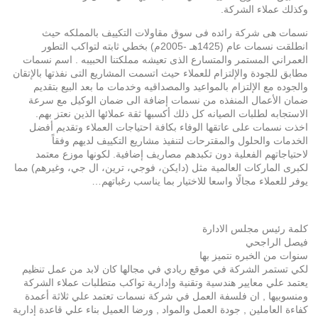
وكذلك عملاء الشركة.
نسمات هى شركة رائده فى سوق مقاولات التكييف بالمملكه حيث
انطلقت نسمات عام (1425هـ -2005م) بخطي ثابته لتواكب التطور
العمراني المستمر والمتسارع الذى تعيشه مملكتنا الحبيبه . اسم نسمات
مطابق للجودة والإلتزام للعملاء حيث اتسمت المشاريع التى نفذتها بالإتقان
والجوده مع الإلتزام بالمواعيد والمصداقيه وخدمات ما بعد البيع بتقديم
ضمان الأعمال المنفذه من نسمات إضافة الى ضمان الوكيل مع سرعة
الاستجابه لطلبات الصيانه كل ذلك أكسبها ثقة عملائها الذين نعتز بهم.
اخذت نسمات على عاتقها الوفاء بكافة احتياجات العملاء وتقديم أفضل
الخدمات والحلول والمقترحات لتنفيذ مشاريع التكييف لديهم وفقاً
لاحتياجاتهم الفعلية دون تكبدهم مصاريف إضافية. لكونها موزع معتمد
لكبرى الماركات العالمية مثل (دايكن، فوجي، ترين، ال جي، وغيرهم) مما
يوفر للعملاء مجالًا واسعا للاختيار بما يناسب رغباتهم…
كلمة رئيس مجلس الادارة
فيصل الراجحي
سنوات من الخبره نتميز بها
لكي تستمر الشركة في موقع ريادي في مجالها كان لابد من عمل تنظيم
يعتمد علي معايير هندسية وتقنية وإدارية تواكب متطلبات عملاء الشركة
ومنسوبيها , ان فلسفة العمل في شركة نسمات تعتمد علي ثلاثة أعمدة
كفاءة العاملين , جودة العمل والمواد , ورضا العميل بناء علي قاعدة إدارية