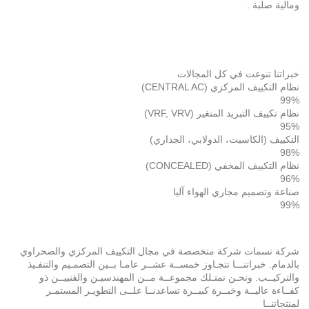
ومالية صلبة .
خبراتنا تنوعت في كل المجالات
نظام التكييف المركزي (CENTRAL AC)
99%
نظام تكييف التبريد المتغير (VRF, VRV)
95%
التكييف (الكاسيت، الدولابي، الجداري)
98%
نظام التكييف المخفي (CONCEALED)
96%
صناعة وتصميم مجاري الهواء آليا
99%
شركة نسمات شركة متخصصة في مجال التكييف المركزي والصحراوي
بالدمام. خبراتنـــا تتجـاوز خمســة عشــر عامـا بــين التصمـيم والتنفـيذ
والتركيــب. ونحـن نمتـلك مجموعــة مــن المهندسيـن والفنييــن ذو
كفــاءة عاليــة وخبــرة كبيــرة تساعدنــا علــى التطويـر المستمـر
لمنتجاتنــا