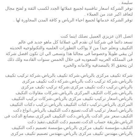
سليمة .
توفر الشركة اسعار تنافسية لجميع عملائها الجدد لكسب الثقة و لفتح مجال
لتعاقد اكبر عدد من العملاء .
توفر الشركة خدماتها لجميع احياء الرياض و كافة المدن المجاورة لها .
اتصل الان عزيزي العميل نصلك اينما كنت
نسعد دائما في شركتنا ان نقدم الي عملائنا كل ماهو جديد في عالم
التكييف ونعلم جيدآ من لا يواكب التطورات العلميه والتكنولوجيه الحديثه
لن يبقي طويلآ وخصوصآ فى مجالنا هذا ونسعى الي ان نكون افضل شركة
فى المملكه العربيه السعوديه فى خلال الخمس سنوات القادمه ولك ذلك
لن يتحقق الا بالمصدقيه والامانه والخبره
شركة تكييف مركزى بالرياض،شركة تكييف بالرياض،شركة تركيب تكييف
بالرياض،شركة تركيب دكت بالرياض،شركة دكت تكييف مركزى
بالرياض،تركيب دكت تكييف مركزى،شركة تركيب تكيف مركزى
بالرياض،شركات التكيف المركزى بالرياض،شركات مقاولات التكيف
بالرياض،اسعار تركيب تكييف مركزى بالرياض،شركات تركيب التكييف
المركزى بالرياض،تركيب دكتات التكييف بالرياض،تركيب دكتات التكييف
بالرياض،اسعار تركيب الدكت،تصنيع دكت التكييف بالرياض،انواع دكت
التكيف،سعر متر الدكت بالرياض،دكت التكييف المركزى،مصانع الدكت فى
الرياض،طريقة حساب الدكت،تصميم دكت التكيف،تنفيذ دكت
التكيف،مؤسسة تكييف مركزى بالرياض،مؤسسة تصميم دكت التكييف
بالرياض،مهندس تكييف مركزى بالرياض،مهندس تصميم تكييف مركزى