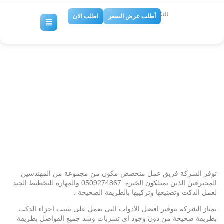
للتكييف والتبريد
أطلب عرض السعر
اطلب الان
شركة دكت تكييف صحراوي
بالرياض0509274867
No Comments
توفر الشركة فريق عمل متخصص مكون من مجموعة من المهندسين
المحترفين الذين يمتلكون الخبرة 0509274867 والمهارة للتخطيط الجيد
لعمل الدكت وتصنيعها وتركيبها بالطريقة الصحيحة .
تمتاز الشركة بتوفير افضل الادوات التى تعمل على تثبيت اجزاء الدكت
بطريقة صحيحة من دون وجود اى تسربات وسد جميع الفواصل بطريقة