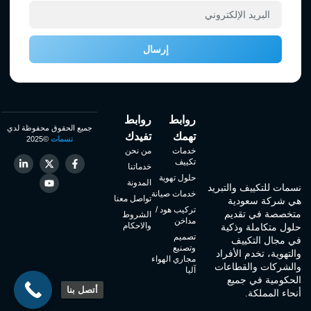
إرسال
روابط
روابط
جميع الحقوق محفوظة لدي
تهمك
تفيدك
نسمات
©2025
خدمات
من نحن
تكييف
خدماتنا
حلول تهوية
المدونة
نسمات للتكييف والتبريد
خدمات صيانة
تواصل معنا
هي شركة سعودية
تركيب هود /
متخصصة في تقديم
الشروط
مداخن
والاحكام
حلول متكاملة وذكية
تصميم
في مجال التكييف
وتصنيع
والتهوية، تخدم الأفراد
مجاري الهواء
والشركات والقطاعات
آليا
الحكومية في جميع
أتصل بنا
أنحاء المملكة.