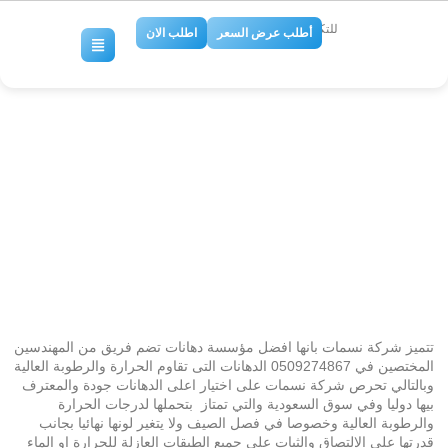
للتكييف والتبريد
أطلب عرض السعر
اطلب الان
شركة دهانات بالرياض
0509274867
No Comments
تتميز شركة نسمات بانها افضل مؤسسة دهانات تضم فريق من المهندسين
المختصين في 0509274867 الدهانات التى تقاوم الحرارة والرطوبة العالية
وبالتالي
تحرص شركة نسمات على اختيار اعلى الدهانات جودة والمعترف
بيها دوليا وفي سوق السعودية والتي تمتاز بتحملها لدرجات الحرارة
والرطوبة العالية وخصوصا في فصل الصيف ولا يتغير لونها نهائيا بجانب
قدرتها على الالتصاق والثبات على جميع الطبقات العازلة للحرارة او الماء