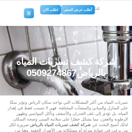
للتكييف والتبريد
أطلب عرض السعر
اطلب الان
شركة كشف تسربات المياه
بالرياض0509274867
No Comments
تسربات المياه من أكثر المشكلات التي تواجه سكان الرياض وتؤثر سلبًا
على المنازل والمباني والمنشآت المختلفة. فهي لا تتسبب فقط في إهدار
المياه، بل تؤدي إلى تلف الجدران والأسقف وتآكل المواسير وظهور
الرطوبة والعفن، مما يشكل خطرًا على سلامة المبنى وصحة السكان.
لذلك أصبح البحث عن
شركة كشف تسربات المياه بالرياض
ضرورة لكل
من يرغب في حماية منزله أو ممتلكاته من الأضرار الخفية. وهنا تبرز