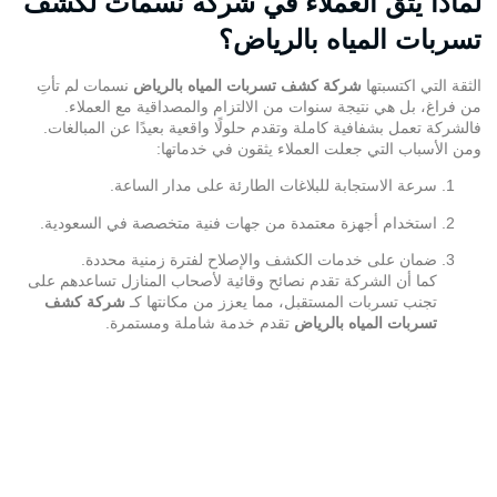
لماذا يثق العملاء في شركة نسمات لكشف
تسربات المياه بالرياض؟
الثقة التي اكتسبتها
شركة كشف تسربات المياه بالرياض
نسمات لم تأتِ
من فراغ، بل هي نتيجة سنوات من الالتزام والمصداقية مع العملاء.
فالشركة تعمل بشفافية كاملة وتقدم حلولًا واقعية بعيدًا عن المبالغات.
ومن الأسباب التي جعلت العملاء يثقون في خدماتها:
سرعة الاستجابة للبلاغات الطارئة على مدار الساعة.
استخدام أجهزة معتمدة من جهات فنية متخصصة في السعودية.
ضمان على خدمات الكشف والإصلاح لفترة زمنية محددة.
كما أن الشركة تقدم نصائح وقائية لأصحاب المنازل تساعدهم على
تجنب
تسربات
المستقبل، مما يعزز من مكانتها كـ
شركة كشف
تسربات المياه بالرياض
تقدم خدمة شاملة ومستمرة.
ما أبرز المناطق التي تغطيها شركة نسمات
في مدينة الرياض؟
تغطي
شركة كشف تسربات المياه بالرياض
نسمات جميع أحياء ومناطق