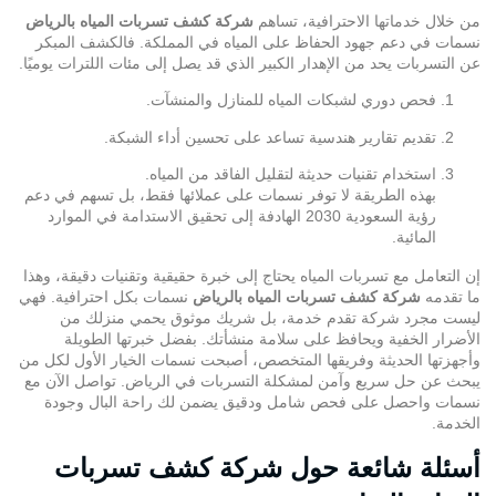
استخدام تقنيات حديثة لتقليل الفاقد من المياه.
بهذه الطريقة لا توفر نسمات على عملائها فقط، بل تسهم في دعم
رؤية السعودية 2030 الهادفة إلى تحقيق الاستدامة في الموارد
المائية.
إن التعامل مع
تسربات
المياه يحتاج إلى خبرة حقيقية وتقنيات دقيقة، وهذا
ما تقدمه
شركة كشف تسربات المياه بالرياض
نسمات
بكل احترافية. فهي
ليست مجرد شركة تقدم خدمة، بل شريك موثوق يحمي منزلك من
الأضرار الخفية ويحافظ على سلامة منشأتك. بفضل خبرتها الطويلة
وأجهزتها الحديثة وفريقها المتخصص، أصبحت نسمات الخيار الأول لكل من
يبحث عن حل سريع وآمن لمشكلة التسربات في الرياض. تواصل الآن مع
نسمات واحصل على فحص شامل ودقيق يضمن لك راحة البال وجودة
الخدمة.
أسئلة شائعة حول شركة كشف تسربات
المياه بالرياض
ما المدة التي تحتاجها نسمات لاكتشاف التسربات؟
تعتمد المدة على حجم الموقع، لكن بفضل الأجهزة المتطورة التي
تستخدمها
شركة كشف تسربات المياه بالرياض
نسمات، يتم الكشف بدقة
خلال وقت قصير جدًا.