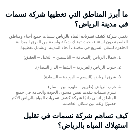
العاصمة دون استثناء، حيث تمتلك شبكة واسعة من الفرق الميدانية
الجاهزة للتنقل السريع في مختلف أنحاء المدينة. وتشمل تغطيتها:
شمال الرياض (الصحافة – الياسمين – النخيل – العقيق).
جنوب الرياض (العزيزية – الشفا – الدار البيضاء).
شرق الرياض (النسيم – الروضة – السعادة).
غرب الرياض (طويق – ظهرة لبن – نمار).
تلتزم نسمات بتقديم نفس مستوى الجودة والخدمة في جميع
المناطق لتبقى دائمًا
شركة كشف
تسربات
المياه بالرياض
الأكثر
حضورًا وثقة بين سكان العاصمة.
كيف تساهم شركة نسمات في تقليل
استهلاك المياه بالرياض؟
من خلال خدماتها الاحترافية، تساهم
شركة كشف تسربات المياه بالرياض
نسمات في دعم جهود الحفاظ على المياه في المملكة. فالكشف المبكر
عن التسربات يحد من الإهدار الكبير الذي قد يصل إلى مئات اللترات يوميًا.
فحص دوري لشبكات المياه للمنازل والمنشآت.
تقديم تقارير هندسية تساعد على تحسين أداء الشبكة.