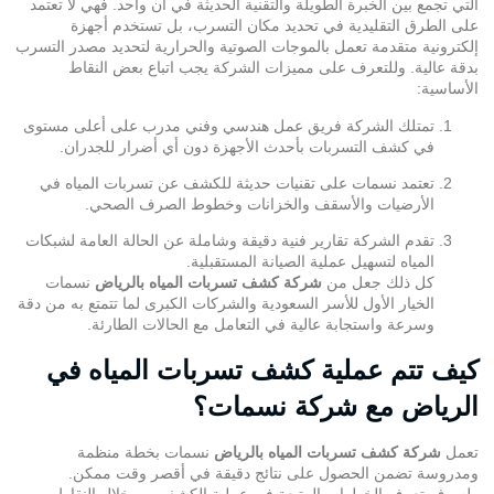
التي تجمع بين الخبرة الطويلة والتقنية الحديثة في آن واحد. فهي لا تعتمد
على الطرق التقليدية في تحديد مكان التسرب، بل تستخدم أجهزة
إلكترونية متقدمة تعمل بالموجات الصوتية والحرارية لتحديد مصدر التسرب
بدقة عالية. وللتعرف على مميزات الشركة يجب اتباع بعض النقاط
الأساسية:
تمتلك الشركة فريق عمل هندسي وفني مدرب على أعلى مستوى
في كشف التسربات بأحدث الأجهزة دون أي أضرار للجدران.
تعتمد نسمات على تقنيات حديثة للكشف عن تسربات المياه في
الأرضيات والأسقف والخزانات وخطوط الصرف الصحي.
تقدم الشركة تقارير فنية دقيقة وشاملة عن الحالة العامة لشبكات
المياه لتسهيل عملية الصيانة المستقبلية.
كل ذلك جعل من
شركة كشف تسربات المياه بالرياض
نسمات
الخيار الأول للأسر السعودية والشركات الكبرى لما تتمتع به من دقة
وسرعة واستجابة عالية في التعامل مع الحالات الطارئة.
كيف تتم عملية كشف تسربات المياه في
الرياض مع شركة نسمات؟
تعمل
شركة كشف تسربات المياه بالرياض
نسمات بخطة منظمة
ومدروسة تضمن الحصول على نتائج دقيقة في أقصر وقت ممكن.
ولسوف تعرف الخطوات المتبعة في عملية الكشف من خلال النقاط