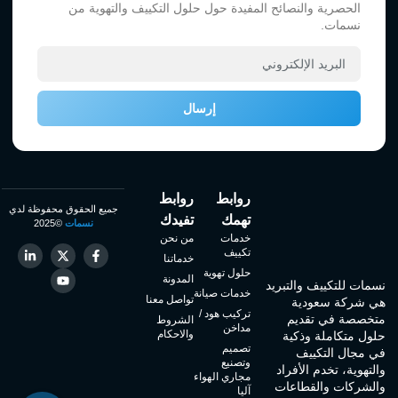
الحصرية والنصائح المفيدة حول حلول التكييف والتهوية من
نسمات.
إرسال
روابط
روابط
جميع الحقوق محفوظة لدي
تهمك
تفيدك
نسمات
©2025
خدمات
من نحن
تكييف
خدماتنا
حلول تهوية
المدونة
نسمات للتكييف والتبريد
خدمات صيانة
تواصل معنا
هي شركة سعودية
تركيب هود /
متخصصة في تقديم
الشروط
مداخن
والاحكام
حلول متكاملة وذكية
تصميم
في مجال التكييف
وتصنيع
والتهوية، تخدم الأفراد
مجاري الهواء
والشركات والقطاعات
آليا