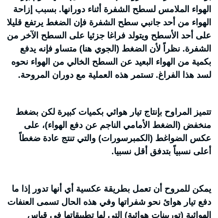
الهواء الملامس لسطح الشفرة أثناء دورانها. بسبب إزاحة
الهواء من أحد جانبي سطح الشفرة فإن الضغط يرتفع قليلا
على أحد الأسطح ويتولد فراغا جزئيا على السطح الآخر من
الشفرة. نظراً لأن الضغط (الجوي هنا) متساو فإنه يدفع
بكمية من الهواء البعيد عن السطح الخالي من الهواء نحوه
لسد هذا الفراغ. تستمر هذه العملية مع دوران المروحة.
تتميز المراوح بإنتاج تيار هوائي بكميات كبيرة لكن بضغط
منخفض (الضغط الأمامي الناجم عن دفع الهواء)، على
عكس الضواغط (الكمبرسورات) والتي تنتج عادة ضغطاً
أعلى نسبياً بتدفق أقل نسبيا.
يمكن للمروح أن تعمل بطريقة عكسية أي أنها تدور إذا ما
دفع تيار هوائ نحو شفراتها وفي هذه الحال تسمى العنفات
الهوائية (توربينات هوائية) التي لها تطبيقاتها في قياس