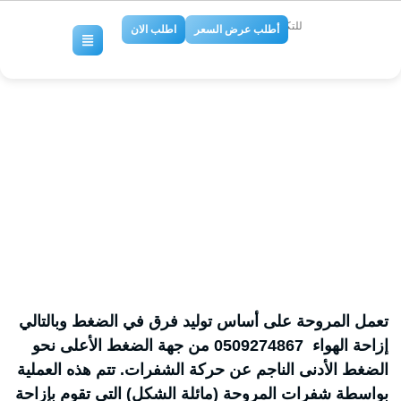
للتكييف والتبريد
أطلب عرض السعر
اطلب الان
شركة مراوح شفط مركزية
بالمدينة المنورة 0509274867
No Comments
تعمل المروحة على أساس توليد فرق في الضغط وبالتالي
إزاحة الهواء 0509274867 من جهة الضغط الأعلى نحو
الضغط الأدنى الناجم عن حركة الشفرات. تتم هذه العملية
بواسطة شفرات المروحة (مائلة الشكل) التي تقوم بإزاحة