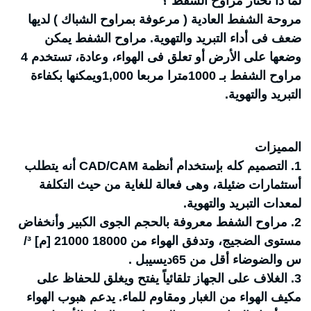
لما ذا تختار مراوح الشفط ؟
مروحة الشفط العادية ( مرعوفة بمراوح الشباك ) لديها
ضعف فى أداء التبريد والتهوية. مراوح الشفط يمكن
وضعها على الأرض أو تعلق فى الهواء، وعادة، تستخدم 4
مراوح الشفط بـ 1000مترا مربعا 1,000ويمكنها بكفاءة
التبريد والتهوية.
المميزات
1. التصميم كله بإستخدام أنظمة CAD/CAM أنه يتطلب
أستثمارات ضئيلة، وهى فعالة للغاية من حيث التكلفة
لمعدات التبريد والتهوية.
2. مراوح الشفط معروفة بالحجم الجوى الكبير وأنخفاض
مستوى الضجيج، وتدفق الهواء من 18000 21000 [م] ³/
س والضوضاء أقل من 65ديسيبل .
3. الغلاف على الجهاز تلقائياً يفتح ويغلق للحفاظ على
مكيف الهواء من الغبار ومقاوم للماء. يدعم هبوب الهواء