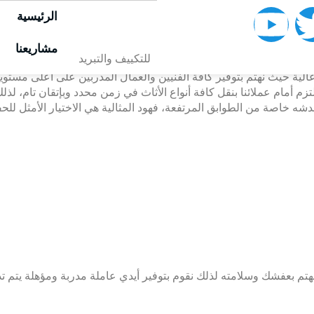
الرئيسية
شركة نقل اثاث بالرياض هو من أهم الخدمات التي يتم تقديمها لسكان مدينة الر
طلب القيام بعملية نقل أثاث منزلك بدقة حتى تحافظ عليه في جميع مرا
مشاريعنا
للتكييف والتبريد
كيب مرة اخرى، لذلك فأن المجهود المطلوب كبير وشاق وربما لا تستطي
ة حيث نهتم بتوفير كافة الفنيين والعمال المدربين على أعلى مستويات
زم أمام عملائنا بنقل كافة أنواع الأثاث في زمن محدد وبإتقان تام، لذل
شه خاصة من الطوابق المرتفعة، فهود المثالية هي الاختيار الأمثل لل
بعفشك وسلامته لذلك نقوم بتوفير أيدي عاملة مدربة ومؤهلة يتم تدر