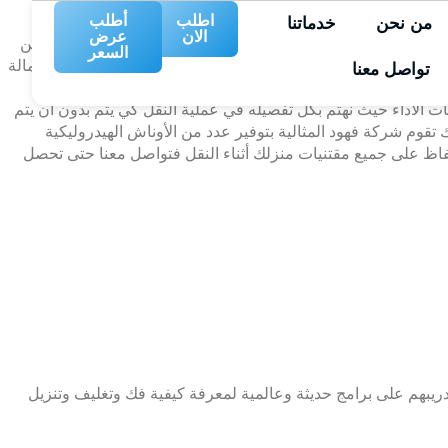
اطلب
أطلب
من نحن
خدماتنا
الان
عرض
ياض 0509274867 والمدن من حولها، حيث يتعرض الكثير مننا وخاصة الأجانب والعاملين في المدينة لكثير من الانتقال من مسكن
السعر
حل النقل من الكسر أو التلف، مراحل النقل كثيرة وتحتاج إلى عمالة
تواصل معنا
ع القيام به أنت وأسرتك لذلك تقدم لك شركة نقل اثاث بالرياض
 الأداء حيث نهتم بكل تفصيله في عملية النقل كي يتم بدون أن يتم
ك تقوم شركة فهود المثالية بتوفير عدد من الأوناش الهيدروليكية
حفاظ على جميع مقتنيات منزلك أثناء النقل فتواصل معنا حتى تحصل
يبهم على برامج حديثة وعالمية لمعرفة كيفية فك وتغليف وتنزيل