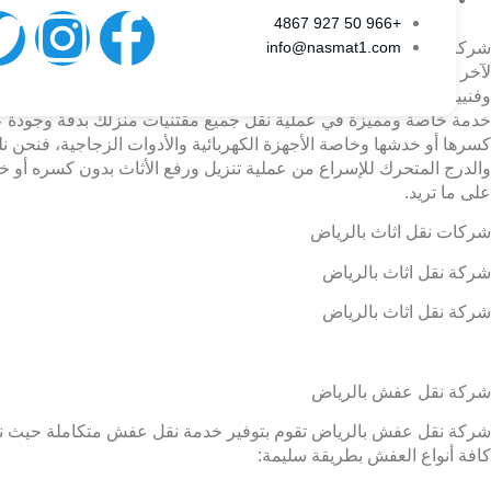
+966 50 927 4867‎‏
info@nasmat1.com
لآخر ربما لتغيير مكان العمل أو للحصول على سكن أكبر مساحة وهذا يت
وفنيين متخصصين في كافة أعمال الفك والتغليف والتنزيل والرفع والتر
خدمة خاصة ومميزة في عملية نقل جميع مقتنيات منزلك بدقة وجودة عالي
كسرها أو خدشها وخاصة الأجهزة الكهربائية والأدوات الزجاجية، فنحن نلت
والدرج المتحرك للإسراع من عملية تنزيل ورفع الأثاث بدون كسره أو خد
على ما تريد.
شركات نقل اثاث بالرياض
شركة نقل اثاث بالرياض
شركة نقل اثاث بالرياض
شركة نقل عفش بالرياض
شركة نقل عفش بالرياض تقوم بتوفير خدمة نقل عفش متكاملة حيث نهتم 
كافة أنواع العفش بطريقة سليمة: