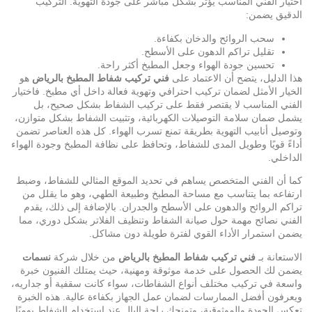
اختيار الفني المناسب يؤثر بشكل مباشر على جودة التهوية. التركيب
الدقيق يضمن:
سحب الروائح والدخان بكفاءة.
تقليل تراكم الدهون على الأسطح.
تحسين جودة الهواء وجعل المطبخ أكثر راحة.
هذا الدليل، يتضح أن الاعتماد على
فني تركيب شفاط المطبخ بالرياض
هو
الخيار الأمثل لضمان تركيب احترافي وتهوية فعالة داخل أي مطبخ. فاختيار
الفني المناسب لا يقتصر فقط على تركيب الشفاط بشكل صحيح، بل
يشمل ضمان سلامة التوصيلات الكهربائية، وتثبيت الشفاط بشكل متوازن،
وتوصيل أنابيب التهوية بطريقة تمنع تسرب الهواء. كل هذه العناصر تضمن
أداءً قويًا وطويل المدى للشفاط، وتحافظ على نظافة المطبخ وجودة الهواء
الداخلي.
كما أن الفني المتخصص يساهم في تحديد الموقع المثالي للشفاط، وضبط
ارتفاعه بما يتناسب مع مساحة المطبخ وطبيعة الطهي، وهو ما يقلل من
تراكم الروائح والدهون على الأسطح والجدران. بالإضافة إلى ذلك، يقدم
الفني نصائح مهمة حول
صيانة الشفاط
وتنظيف الفلاتر بشكل دوري، مما
يضمن استمرار الأداء القوي لفترة طويلة دون مشاكل.
الاستعانة بـ
فني تركيب شفاط المطبخ بالرياض
من خلال
شركة
نسمات
يضمن لك الحصول على خدمة موثوقة ومهنية، حيث يمتلك الفنيون خبرة
واسعة في تركيب مختلف أنواع الشفاطات، سواء كانت سقفية أو جداريه،
ويعرفون أفضل الممارسات لضمان عمل الجهاز بكفاءة عالية. هذه الخبرة
تعكس الجودة والموثوقية، وتمنحك راحة البال عند استخدام الشفاط يوميًا.