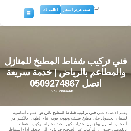
للتكييف والتبريد
أطلب عرض السعر
اطلب الان
فني تركيب شفاط المطبخ للمنازل
والمطاعم بالرياض | خدمة سريعة
اتصل 0509274867
No Comments
يعتبر الاعتماد على
فني تركيب شفاط المطبخ بالرياض
خطوة أساسية
لضمان الحصول على مطبخ نظيف وتهوية قوية أثناء الطهي. فالكثير من
أصحاب المنازل يواجهون تحديات كبيرة عند محاولة تركيب الشفاط
بأنفسهم، حيث أن التركيب غير الصحيح قد يؤدي إلى ضعف أداء الشفاط،