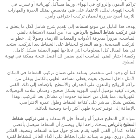
تراكم الدهون والروائح في الهواء، وربما مشاكل كهربائية أو تسرب في
أنابيب التهوية. لذلك، الاعتماد على فني متخصص يمتلك الخبرة والمهارات
اللازمة أصبح ضرورة لضمان تركيب احترافي وآمن.
يهدف هذا الدليل من موقع
نسمات
إلى تقديم شرح شامل لكل ما يتعلق بـ
فني تركيب شفاط المطبخ بالرياض
، بدءاً من أهمية الاستعانة بالفني
المناسب، مروراً بمعرفة الأدوات والمعدات اللازمة، وصولاً إلى خطوات
التركيب الصحيحة، وأهم النصائح للحفاظ على الشفاط بعد التركيب. ستجد
في هذا المقال كل المعلومات التي تحتاجها لفهم العملية بشكل كامل،
وكيفية اختيار الفني المناسب الذي يضمن لك أفضل نتيجة ممكنة في تهوية
المطبخ.
كما أن وجود فني متخصص يساعد على ضمان تركيب الشفاط في المكان
الأمثل داخل المطبخ، بحيث يغطي مساحة الطهي بالكامل ويقلل من
تراكم الروائح والدهون على الجدران والأسطح. بالإضافة إلى ذلك، الفني
يعرف كيفية توصيل أنابيب التهوية بشكل صحيح، وضمان سلامة التوصيلات
الكهربائية، مما يقلل من احتمالية حدوث أي مشاكل بعد التركيب. وهذا
ينعكس بشكل مباشر على كفاءة الشفاط وطول عمره الافتراضي،
بالإضافة إلى توفير تجربة طهي أكثر راحة وصحية للعائلة.
سواء كان المطبخ صغيراً أو واسعاً، فإن الاستعانة بـ
فني تركيب شفاط
المطبخ بالرياض
يمنحك راحة البال ويضمن أن الشفاط سيعمل بأقصى
كفاءة. كما أن الفني الجيد يقدم نصائح حول صيانة الشفاط وتنظيف الفلاتر
بشكل دوري، وهو ما يساعد على الحفاظ على الأداء العالي للشفاط لفترة