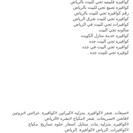
كوافيره فلبينيه تجي للبيت بالرياض
كوافيره تصبغ تجي للبيت بالرياض
رقم كوافيره تجي للبيت بالرياض
كوافيره تجي للبيت شرق الرياض
كوافيرات تجي للبيت في الرياض
صالونه تجي البيت
كوافيره خدمة منازل الكويت
كوافيره تجي البيت جده
كوافيره تجي البيت في جده
كوفيره تجي للبيت جده .
#صبغات_شعر‬⁩ ⁧‫#كوافيره_منزليه‬⁩ ⁧‫#كيراتين‬⁩ ⁧‫#كوافيرة_عرائس‬⁩ ⁧‫#بروتين‬⁩
⁧‫#فاشن‬⁩ ⁧‫#تسريحات_شعر‬⁩ ⁧‫#مكياج‬⁩ ⁧‫#بشره‬⁩ ⁧‫#الرياض‬⁩
⁧‫#كوافيره_منزليه_بنات_ستايل_اسعار_حلوه_تساريح_مكياج‬⁩
⁧‫#كوافيرات_الرياض‬⁩ ⁧‫#كوافيرة_الرياض‬⁩.