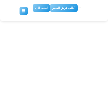
للتكييف والتبريد
أطلب عرض السعر
اطلب الان
كوافيره بالرياض،كوافيره تجي
البيت،رقم كوافيره بالرياض،افضل
كوافيره بالرياض،كوافيره مميزة
في الرياض،كوافيره شغلها مميز
بالرياض،كوافيرات بالرياض
كوافيرات تجي البيت,اخصائيات
عرائس,افضل كوافيرة