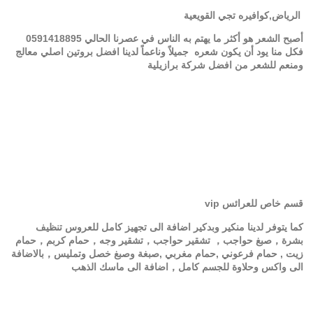
الرياض,كوافيره تجي القويعية
أصبح الشعر هو أكثر ما يهتم به الناس في عصرنا الحالي
0591418895
فكل منا يود أن يكون شعره جميلاً وناعماً لدينا افضل بروتين اصلي معالج
ومنعم للشعر من افضل شركة برازيلية
قسم خاص للعرائس vip
كما يتوفر لدينا منكير وبدكير اضافة الى تجهيز كامل للعروس تنظيف
بشرة，صبغ حواجب， تشقير حواجب，تشقير وجه，حمام كربم，حمام
زيت , حمام فرعوني ,حمام مغربي ,صبغة وصبغ خصل وتمليس，بالاضافة
الى واكس وحلاوة للجسم كامل，اضافة الى ماسك الذهب