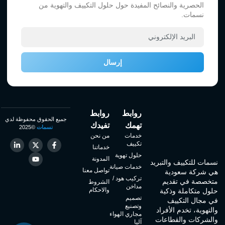
الحصرية والنصائح المفيدة حول حلول التكييف والتهوية من
نسمات.
إرسال
روابط
روابط
جميع الحقوق محفوظة لدي
تهمك
تفيدك
نسمات
©2025
خدمات
من نحن
تكييف
خدماتنا
حلول تهوية
المدونة
نسمات للتكييف والتبريد
خدمات صيانة
تواصل معنا
هي شركة سعودية
تركيب هود /
متخصصة في تقديم
الشروط
مداخن
والاحكام
حلول متكاملة وذكية
تصميم
في مجال التكييف
وتصنيع
والتهوية، تخدم الأفراد
مجاري الهواء
والشركات والقطاعات
آليا