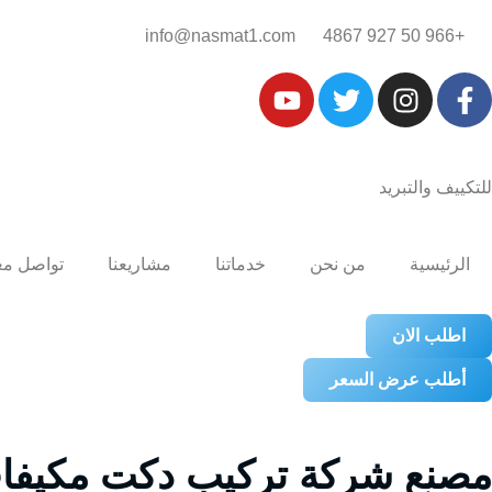
+966 50 927 4867‎‏
info@nasmat1.com
للتكييف والتبريد
الرئيسية
من نحن
خدماتنا
مشاريعنا
تواصل مع
اطلب الان
أطلب عرض السعر
مصنع شركة تركيب دكت مكيفا