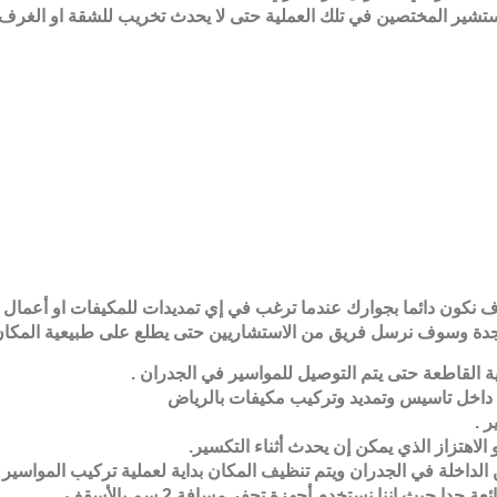
ير المختصين في تلك العملية حتى لا يحدث تخريب للشقة او الغرف الت
 نكون دائما بجوارك عندما ترغب في إي تمديدات للمكيفات او أعمال ا
 بجدة وسوف نرسل فريق من الاستشاريين حتى يطلع على طبيعية المكان ح
ة القاطعة حتى يتم التوصيل للمواسير في الجدران
.
داخل ت
اسيس وتمديد وتركيب مكيفات
بالرياض
ر
.
الاهتزاز الذي يمكن إن يحدث أثناء التكسير
.
 الداخلة في الجدران ويتم تنظيف المكان بداية لعملية تركيب المواسير
.
ئعة جدا حيث اننا نستخدم أجهزة تحفر مسافة
2
سم بالأسقف
.