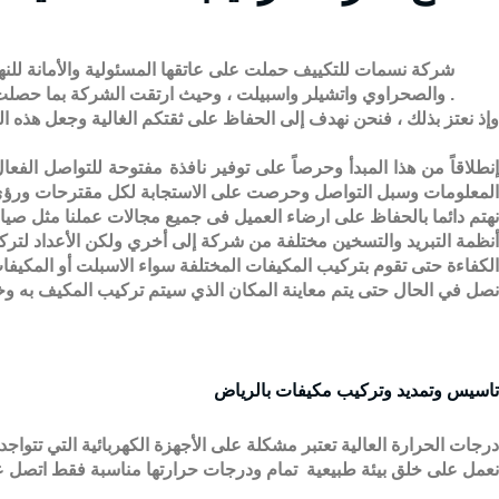
والصحراوي واتشيلر واسبيلت ، وحيث ارتقت الشركة بما حصلت عليه من تحفيز من عملائها الكرام درجة بدرجة لتصل إلى هذا المستوى الذى نعتز به ونعتز بكل من شجعنا على الوصول إليه .
وإذ نعتز بذلك ، فنحن نهدف إلى الحفاظ على ثقتكم الغالية وجعل هذه الث
نطلاقاً من هذا المبدأ وحرصاً على توفير نافذة مفتوحة للتواصل الفعا
المعلومات وسبل التواصل وحرصت على الاستجابة لكل مقترحات ورؤى م
نهتم دائما بالحفاظ على ارضاء العميل فى جميع مجالات عملنا مثل
صيان
أنظمة التبريد والتسخين مختلفة من شركة إلى أخري ولكن الأعداد لتر
الكفاءة حتى تقوم بتركيب المكيفات المختلفة سواء الاسبلت أو المكي
نصل في الحال حتى يتم معاينة المكان الذي سيتم تركيب المكيف به
تاسيس وتمديد وتركيب مكيفات بالرياض
درجات الحرارة العالية تعتبر مشكلة على الأجهزة الكهربائية التي تت
نعمل على خلق بيئة طبيعية
تمام ودرجات حرارتها مناسبة فقط اتصل ع