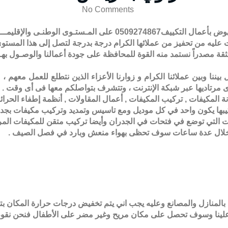
No Comments
شركة نسمات للتكييف حملت على عاتقها المسئولية والأمانة للنهوض بأ
قة مصدراً نستمد منه القوة للمحافظة على جودة أعمالنا والوصـول بهـا إ
ل بيننا وبين عملائنا الكرام و زوارنا الأعزاء الذين نتطلع للعمل مع
رتاديها عبر شبكة الإنترنت ، وتتشرف بتواصلكم معها فى أى وقت .
ة المكيفات
,
تركيب المكيفات
,
أعمال المقاولات
,
أنظمة إطفاء الحرائ
كيبها يكون واحد في كل موديل ومع تاسيس وتمديد وتركيب مكيفات بجد
فات التي توضع في فتحات في الجدران وأيضا تركيب متقن للمكيفات الم
 وخلال عدة ساعات سوف تحظى بهواء منعش وبارد في فصل الصيف
.
واجد بالمنازل والمصانع وعليه يجب اني يتم تخفيض درجات حرارة المك
لينا وسوف تحصل على مكان مريح وغير مضر على الأطفال فنحن نقوم 