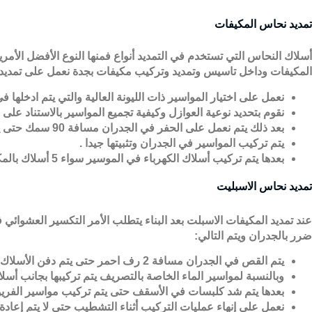
تمديد نحاس المكيفات
أسلاك النحاس التي تستخدم في التمديد أنواع فمنها النوع الأفضل الأم
المكيفات وداخل تاسيس وتمديد وتركيب مكيفات بجدة نعمل على تمديد م
نعمل على اختيار المواسير ذات الليونة العالية والتي يتم ادخلها
نقوم بتحديد نوعية العوازل وكيفية تجميع المواسير بالاستناد عل
بعد ذلك يتم نعمل على الحفر في الجدران مسافة
90
سمك حتى يت
يتم تركيب المواسير في الجدران وتثبيتها جيدا
.
بعدها يتم تركيب أسلاك الكهرباء في الموسير سواء
5
أسلاك بالمك
تمديد نحاس الاسبليت
عند
تمديد المكيفات الاسبلت
بعد البناء يتطلب الأمر التكسير العشوائي
ضرر بالجدران ويتم التالي
:
يتم القص في الجدران مسافة
2
رف احمر حتى يتم دفن الأسلاك 
وبالنسبة لمواسير الماء الخاصة بالتصريف يتم تركيبها بجانب أسلا
بعدها يتم شد كلبسات في الأسقف حتى يتم تركيب مواسير الفري
نعمل على إنهاء عمليات التركيب أثناء التشطيب حتى لا يتم إعاد