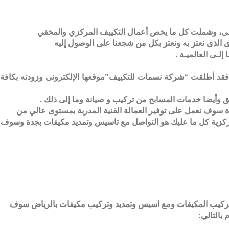
عمال التكييف0509274867 على المـستـوى الوطنـى والإقليمـــى، وشملت كل ما يخص أعمال التكييف المركزي والمخفي
لـى العالميـة .
هم ، فقد أطلقت “شركة نسمات للتكييف”
موقعها الإلكترونى
وزودته بكافة
ق
وأيضا
خدمات المسابح
من
تركيب
و
صيانة
وما إلى ذلك .
ة سوف نعمل على توفير العمالة الفنية المدربة بمستوى عالي من
ركزية كل ما عليك هو التواصل مع
تاسيس وتمديد مكيفات
بجدة وسوف
ان بتركيب المكيفات ومع اسيس وتمديد وتركيب مكيفات بالرياض سوف
بالتالي
: