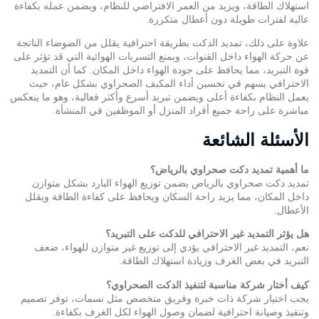
استهلاك الطاقة، ويزيد من العمر الافتراضي للنظام، ويضمن عمله بكفاءة
عالية لفترات طويلة دون أعطال متكررة.
علاوة على ذلك، تمديد الدكت بطريقة احترافية يقلل من الضوضاء الناتجة
عن حركة الهواء داخل القنوات، ويمنع التسربات الهوائية التي قد تؤثر على
قوة التبريد، مما يحافظ على جودة الهواء داخل المكان. كما أن التمديد
الاحترافي يسهم في تحسين أداء
المكيف الصحراوي
بشكل عام، حيث
يعمل النظام بكفاءة أعلى ويضمن تبريد أسرع وأكثر فعالية، وهو ما ينعكس
مباشرة على راحة جميع أفراد المنزل أو الموظفين في المنشأة.
الأسئلة الشائعة
ما أهمية تمديد دكت صحراوي بالرياض؟
تمديد دكت صحراوي بالرياض يضمن توزيع الهواء البارد بشكل متوازن
داخل المكان، مما يزيد راحة السكان ويحافظ على كفاءة الطاقة ويقلل
الأعطال.
هل يؤثر التمديد غير الاحترافي للدكت على التبريد؟
نعم، التمديد غير الاحترافي يؤدي إلى توزيع غير متوازن للهواء، ضعف
التبريد في بعض الغرف وزيادة استهلاك الطاقة.
كيف أختار شركة مناسبة لتنفيذ الدكت الصحراوي؟
يجب اختيار شركة ذات خبرة وفريق متخصص مثل نسمات، توفر تصميم
وتنفيذ وصيانة احترافية لضمان وصول الهواء لكل الغرف بكفاءة.