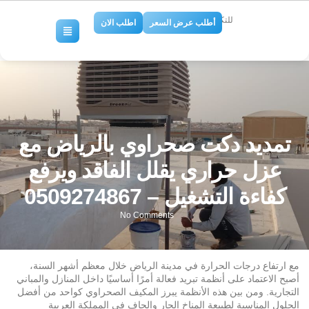
للتكييف والتبريد
أطلب عرض السعر
اطلب الان
تمديد دكت صحراوي بالرياض مع
عزل حراري يقلل الفاقد ويرفع
كفاءة التشغيل – 0509274867
No Comments
مع ارتفاع درجات الحرارة في مدينة الرياض خلال معظم أشهر السنة،
أصبح الاعتماد على أنظمة تبريد فعالة أمرًا أساسيًا داخل المنازل والمباني
التجارية. ومن بين هذه الأنظمة يبرز المكيف الصحراوي كواحد من أفضل
الحلول المناسبة لطبيعة المناخ الحار والجاف في المملكة العربية