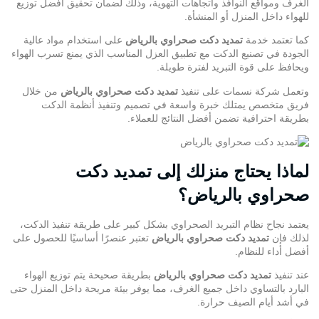
الغرف ومواقع النوافذ واتجاهات التهوية، وذلك لضمان تحقيق أفضل توزيع
للهواء داخل المنزل أو المنشأة.
كما تعتمد خدمة
تمديد دكت صحراوي بالرياض
على استخدام مواد عالية
الجودة في تصنيع الدكت مع تطبيق العزل المناسب الذي يمنع تسرب الهواء
ويحافظ على قوة التبريد لفترة طويلة.
وتعمل
شركة نسمات
على تنفيذ
تمديد دكت صحراوي بالرياض
من خلال
فريق متخصص يمتلك خبرة واسعة في تصميم وتنفيذ أنظمة الدكت
بطريقة احترافية تضمن أفضل النتائج للعملاء.
لماذا يحتاج منزلك إلى تمديد دكت
صحراوي بالرياض؟
يعتمد نجاح نظام التبريد الصحراوي بشكل كبير على طريقة تنفيذ الدكت،
لذلك فإن
تمديد دكت صحراوي بالرياض
تعتبر عنصرًا أساسيًا للحصول على
أفضل أداء للنظام.
عند تنفيذ
تمديد دكت صحراوي بالرياض
بطريقة صحيحة يتم توزيع الهواء
البارد بالتساوي داخل جميع الغرف، مما يوفر بيئة مريحة داخل المنزل حتى
في أشد أيام الصيف حرارة.