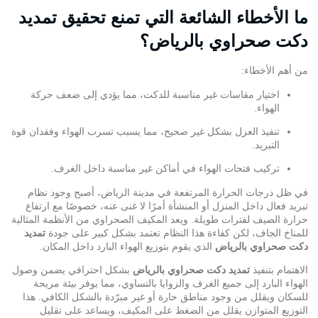
ما الأخطاء الشائعة التي تمنع تحقيق تمديد
دكت صحراوي بالرياض؟
من أهم الأخطاء:
اختيار مقاسات غير مناسبة للدكت، مما يؤدي إلى ضعف حركة
الهواء.
تنفيذ العزل بشكل غير صحيح، مما يسبب تسرب الهواء وفقدان قوة
التبريد.
تركيب فتحات الهواء
في أماكن غير مناسبة داخل الغرف.
في ظل درجات الحرارة المرتفعة في مدينة الرياض، أصبح وجود نظام
تبريد فعال داخل المنزل أو المنشأة أمرًا لا غنى عنه، خصوصًا مع ارتفاع
حرارة الصيف لفترات طويلة. ويعد المكيف الصحراوي من الأنظمة المثالية
للمناخ الجاف، لكن كفاءة هذا النظام تعتمد بشكل كبير على جودة
تمديد
دكت صحراوي بالرياض
الذي يقوم بتوزيع الهواء البارد داخل المكان.
الاهتمام بتنفيذ
تمديد دكت صحراوي بالرياض
بشكل احترافي يضمن وصول
الهواء البارد إلى جميع الغرف والزوايا بالتساوي، مما يوفر بيئة مريحة
للسكان ويقلل من وجود مناطق حارة أو غير مبرّدة بالشكل الكافي. هذا
التوزيع المتوازن يقلل من الضغط على المكيف، ويساعد على تقليل