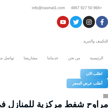
+966 50 927 4867‎‏
info@nasmat1.com
للتكييف والتبريد
الرئيسية
من نحن
خدماتنا
مشاريعنا
تواصل مع
اطلب الان
أطلب عرض السعر
مراوح شفط مركزية للمنازل في