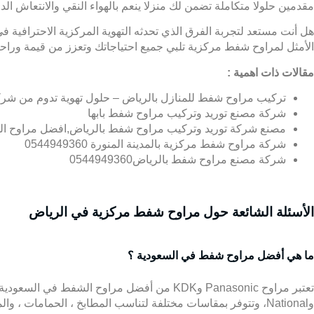
مقدمين حلولا متكاملة تضمن لك منزلا ينعم بالهواء النقي والانتعاش الدا
هل أنت مستعد لتجربة الفرق الذي تحدثه التهوية المركزية الاحترافية ف
الأمثل لمراوح شفط مركزية تلبي جميع احتياجاتك وتعزز من قيمة وراحة
مقالات ذات اهمية :
تركيب مراوح شفط للمنازل بالرياض – حلول تهوية تدوم من شر
شركة مصنع توريد وتركيب مراوح شفط بابها
مصنع شركة توريد وتركيب مراوح شفط بالرياض,افضل مراوح ال
شركة مراوح شفط مركزية بالمدينة المنورة 0544949360
شركة مصنع مراوح شفط بالرياض0544949360
الأسئلة الشائعة حول مراوح شفط مركزية في الرياض
ما هي أفضل مراوح شفط في السعودية ؟
وNational، وتتوفر بمقاسات مختلفة لتناسب المطابخ ، الحمامات ، والمستودعات ، وينصح باختيار المروحة ذات المستوى المناسب من CFM بحسب مساحة المكان ، مع مراعاة مستوى الضجيج واستهلاك الطاقة .