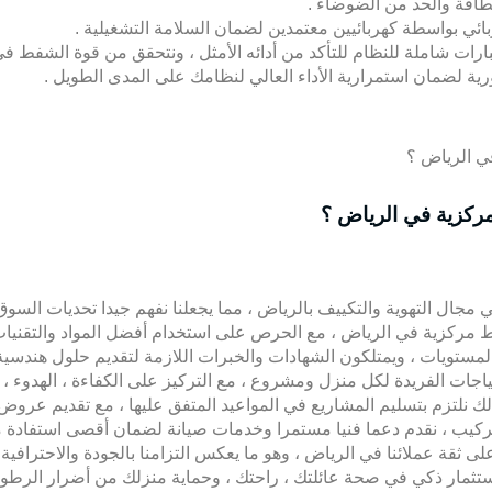
طاقة والحد من الضوضاء .
بائي بواسطة كهربائيين معتمدين لضمان السلامة التشغيلية .
تبارات شاملة للنظام للتأكد من أدائه الأمثل ، ونتحقق من قوة الشفط 
ية لضمان استمرارية الأداء العالي لنظامك على المدى الطويل .
ركزية في الرياض ؟
جال التهوية والتكييف بالرياض ، مما يجعلنا نفهم جيدا تحديات السوق 
فط مركزية في الرياض ، مع الحرص على استخدام أفضل المواد والتقني
مستويات ، ويمتلكون الشهادات والخبرات اللازمة لتقديم حلول هندسية 
جات الفريدة لكل منزل ومشروع ، مع التركيز على الكفاءة ، الهدوء ، و
ذلك نلتزم بتسليم المشاريع في المواعيد المتفق عليها ، مع تقديم عرو
 التركيب ، نقدم دعما فنيا مستمرا وخدمات صيانة لضمان أقصى استفادة 
لى ثقة عملائنا في الرياض ، وهو ما يعكس التزامنا بالجودة والاحترافية 
ثمار ذكي في صحة عائلتك ، راحتك ، وحماية منزلك من أضرار الرطوب