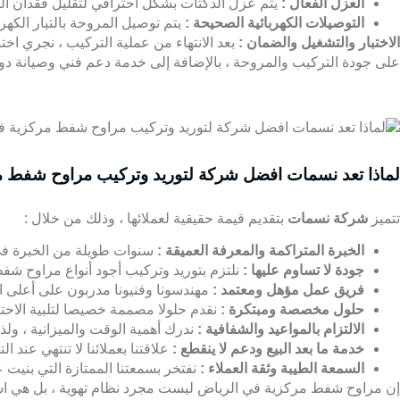
العزل الفعال :
يتم عزل الدكتات بشكل احترافي لتقليل فقدان ال
التوصيلات الكهربائية الصحيحة :
يتم توصيل المروحة بالتيار الكهر
الاختبار والتشغيل والضمان :
بعد الانتهاء من عملية التركيب ، نجري اخ
على جودة التركيب والمروحة ، بالإضافة إلى خدمة دعم فني وصيانة دور
لماذا تعد نسمات افضل شركة لتوريد وتركيب مراوح شفط م
تتميز
شركة نسمات
بتقديم قيمة حقيقية لعملائها ، وذلك من خلال :
الخبرة المتراكمة والمعرفة العميقة :
سنوات طويلة من الخبرة في م
جودة لا تساوم عليها :
نلتزم بتوريد وتركيب أجود أنواع مراوح ش
فريق عمل مؤهل ومعتمد :
مهندسونا وفنيونا مدربون على أعلى ال
حلول مخصصة ومبتكرة :
نقدم حلولا مصممة خصيصا لتلبية الاحتيا
الالتزام بالمواعيد والشفافية :
ندرك أهمية الوقت والميزانية ، ول
خدمة ما بعد البيع ودعم لا ينقطع :
علاقتنا بعملائنا لا تنتهي عند
السمعة الطيبة وثقة العملاء :
نفتخر بسمعتنا الممتازة التي بنيت ع
إن مراوح شفط مركزية في الرياض ليست مجرد نظام تهوية ، بل هي است