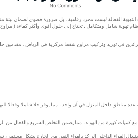
No Comments
ح التهوية الفعالة ليست مجرد رفاهية ، بل ضرورة قصوى لضمان بيئة منز
نظام تهوية شامل ومتكامل ، تحتاج إلى حلول أقوى وأكثر كفاءة ( مراوح 
ا الرائدين في توريد وتركيب مراوح شفط مركزية في الرياض ، مقدمين ح
عدة مناطق داخل المنزل في آن واحد ، مما يوفر حلا شاملا وفعالا للت
 كميات كبيرة من الهواء ، مما يضمن التخلص السريع والفعال من الروائ
دال الهواء الداخلي الراكد بالهواء النقي من الخارج بشكل مستمر ، تس