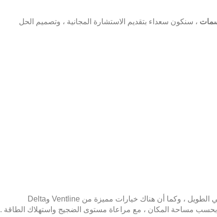
سمات
، سنكون سعداء بتقديم الاستشارة المجانية ، وتصميم الحل
تعتبر مراوح Panasonic وKDK من أفضل مراوح الشفط في السعودية ، بفضل كفاءتها العالية في سحب الروائح والرطوبة ، وعمرها الافتراضي الطويل ، وكما أن هناك خيارات مميزة من Ventline وDelta