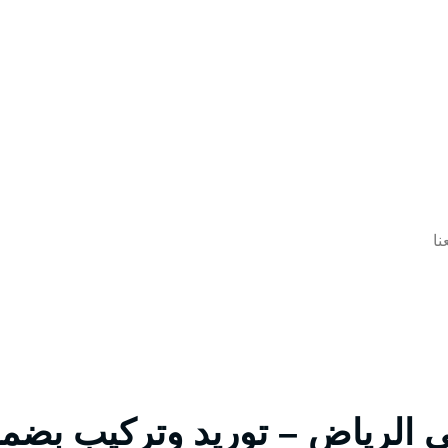
نا
 الرياض – توريد وتركيب بضما