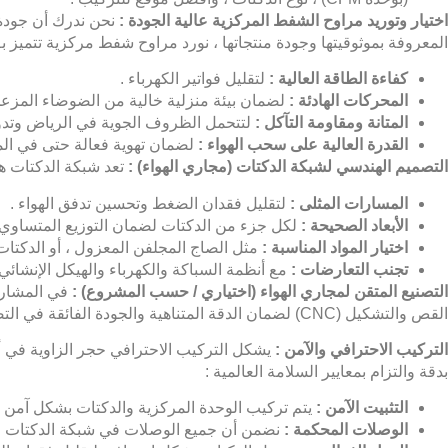
اختيار وتوريد مراوح الشفط المركزية عالية الجودة :
نحن ندرك أن جودة 
المعروفة بموثوقيتها وجودة منتجاتها ، نورد مراوح شفط مركزية تتميز بـ 
كفاءة الطاقة العالية :
لتقليل فواتير الكهرباء .
المحركات الهادئة :
لضمان بيئة منزلية خالية من الضوضاء المزعج
المتانة ومقاومة التآكل :
لتتحمل الظروف الجوية في الرياض وتدوم
القدرة العالية على سحب الهواء :
لضمان تهوية فعالة حتى في الم
التصميم الهندسي لشبكة الدكتات (مجاري الهواء) :
تعد شبكة الدكتات هي ا
المسارات المثلى :
لتقليل فقدان الضغط وتحسين تدفق الهواء .
الأبعاد الصحيحة :
لكل جزء من الدكتات لضمان التوزيع المتساوي ل
اختيار المواد المناسبة :
مثل الصاج المجلفن المعزول ، أو الدكتات
تجنب التعارضات :
مع أنظمة السباكة والكهرباء والهيكل الإنشائي 
التصنيع المتقن لمجاري الهواء (اختياري / حسب المشروع) :
في المشاري
القص والتشكيل (CNC) لضمان الدقة المتناهية والجودة الفائقة في التصنيع ، مما يضمن دكتات محكمة وخالية من التسريبات .
التركيب الاحترافي والآمن :
يشكل التركيب الاحترافي حجر الزاوية في أد
بدقة والتزام بمعايير السلامة العالمية :
التثبيت الآمن :
يتم تركيب الوحدة المركزية والدكتات بشكل آمن و
الوصلات المحكمة :
نضمن أن جميع الوصلات في شبكة الدكتات مح