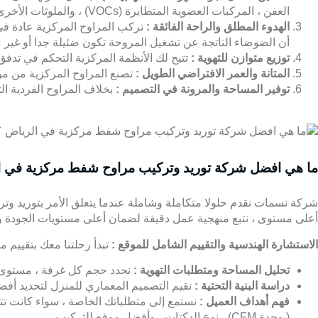
العفن ، المركبات العضوية المتطايرة (VOCs) ، والملوثات الأخرى ، مما يوفر بيئة صحية وآمنة لساكني المنزل .
الهدوء المطلق والراحة الفائقة :
تركب المراوح المركزية عادة في 
أن الضوضاء الناتجة عن تشغيل المروحة تكون ضئيلة جدا أو غير م
توزيع متوازن للتهوية :
تتيح لك الأنظمة المركزية التحكم في تدفق
المتانة والعمر الافتراضي الطويل :
تصنع المراوح المركزية من موا
توفير المساحة والمرونة في التصميم :
بخلاف المراوح الفردية الت
ما هي افضل شركة توريد وتركيب مراوح شفط مركزية في ا
شركة نسمات
نقدم حلولا متكاملة وشاملة عندما يتعلق الأمر بتوريد وت
أعلى مستوى ، نتبع منهجية عمل دقيقة لضمان أعلى مستويات الجودة وا
الاستشارة الهندسية والتقييم الشامل للموقع :
تبدأ رحلتنا معك بتقييم 
تحليل المساحة ومتطلبات التهوية :
نحدد حجم كل غرفة ، مستوى ا
دراسة البنية التحتية :
نقيم التصميم المعماري للمنزل لتحديد أفض
فهم أهداف العميل :
نستمع إلى متطلباتك الخاصة ، سواء كانت تتع
(بوحدة CFM) ، نوع الدكتات ، وأفضل موقع للتركيب .